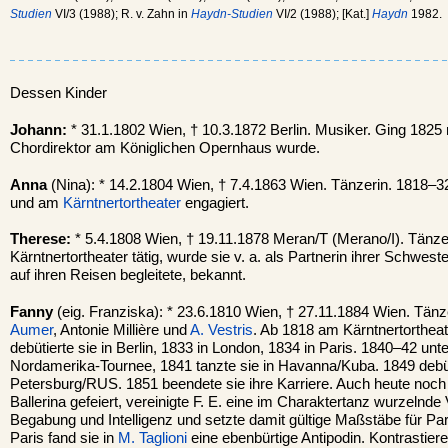
Studien
VI/3 (1988); R. v. Zahn in
Haydn-Studien
VI/2 (1988); [Kat.]
Haydn
1982.
Dessen Kinder
Johann:
* 31.1.1802 Wien, † 10.3.1872 Berlin. Musiker. Ging 1825 
Chordirektor am Königlichen Opernhaus wurde.
Anna
(Nina): * 14.2.1804 Wien, † 7.4.1863 Wien. Tänzerin. 1818–
und am
Kärntnertortheater
engagiert.
Therese:
* 5.4.1808 Wien, † 19.11.1878 Meran/T (Merano/I). Tänz
Kärntnertortheater tätig, wurde sie v. a. als Partnerin ihrer Schwest
auf ihren Reisen begleitete, bekannt.
Fanny
(eig. Franziska): * 23.6.1810 Wien, † 27.11.1884 Wien. Tänze
Aumer
, Antonie Millière und
A. Vestris
. Ab 1818 am Kärntnertortheate
debütierte sie in Berlin, 1833 in London, 1834 in Paris. 1840–42 u
Nordamerika-Tournee, 1841 tanzte sie in Havanna/Kuba. 1849 debüti
Petersburg/RUS. 1851 beendete sie ihre Karriere. Auch heute noch 
Ballerina gefeiert, vereinigte F. E. eine im Charaktertanz wurzelnde 
Begabung und Intelligenz und setzte damit gültige Maßstäbe für Part
Paris fand sie in
M. Taglioni
eine ebenbürtige Antipodin. Kontrastier