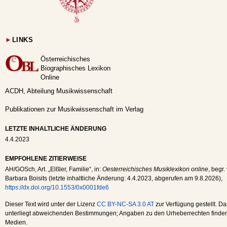
►
LINKS
Österreichisches
Biographisches Lexikon
Online
ACDH, Abteilung Musikwissenschaft
Publikationen zur Musikwissenschaft im Verlag
LETZTE INHALTLICHE ÄNDERUNG
4.4.2023
EMPFOHLENE ZITIERWEISE
AH
/
GOSch
, Art. „Elßler, Familie“, in:
Oesterreichisches Musiklexikon online
, begr.
Barbara Boisits (letzte inhaltliche Änderung:
4.4.2023
, abgerufen am
9.8.2026
),
https://dx.doi.org/10.1553/0x0001fde6
Dieser Text wird unter der Lizenz
CC BY-NC-SA 3.0 AT
zur Verfügung gestellt. Da
unterliegt abweichenden Bestimmungen; Angaben zu den Urheberrechten finden s
Medien.