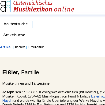
Volltextsuche
Artikelsuche
Artikel
|
Index
|
Literatur
Elßler,
Familie
Musiker:innen und Tänzer:innen
Joseph
sen.: * 1738/39 Kieslingswalde/Schlesien (Idzików/PL), † 
Musiker, Kopist. 1764–82 Musikkopist von Fürst Nikolaus
Esterház
Haydn
und wurde wichtig für die Überlieferung der Werke Haydns v
Durch Brände 1768 in E.s Wohnhaus und 1779 im Musikarchiv de