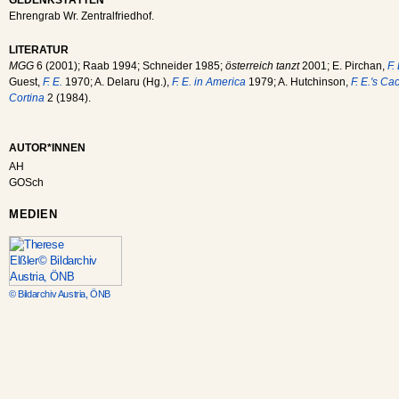
Ehrengrab Wr. Zentralfriedhof.
LITERATUR
MGG
6 (2001); Raab 1994; Schneider 1985;
österreich tanzt
2001; E. Pirchan,
F.
Guest,
F. E.
1970; A. Delaru (Hg.),
F. E. in America
1979; A. Hutchinson,
F. E.'s C
Cortina
2 (1984).
AUTOR*INNEN
AH
GOSch
MEDIEN
© Bildarchiv Austria, ÖNB