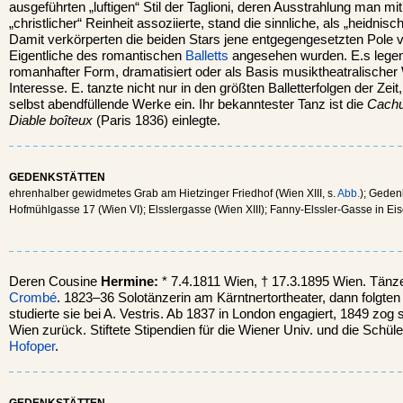
ausgeführten „luftigen“ Stil der Taglioni, deren Ausstrahlung man mi
„christlicher“ Reinheit assoziierte, stand die sinnliche, als „heidnis
Damit verkörperten die beiden Stars jene entgegengesetzten Pole vo
Eigentliche des romantischen
Balletts
angesehen wurden. E.s lege
romanhafter Form, dramatisiert oder als Basis musiktheatralische
Interesse. E. tanzte nicht nur in den größten Balletterfolgen der Zei
selbst abendfüllende Werke ein. Ihr bekanntester Tanz ist die
Cachu
Diable boîteux
(Paris 1836) einlegte.
GEDENKSTÄTTEN
ehrenhalber gewidmetes Grab am Hietzinger Friedhof (Wien XIII, s.
Abb.
); Geden
Hofmühlgasse 17 (Wien VI); Elsslergasse (Wien XIII); Fanny-Elssler-Gasse in Eis
Deren Cousine
Hermine:
* 7.4.1811 Wien, † 17.3.1895 Wien. Tänze
Crombé
. 1823–36 Solotänzerin am Kärntnertortheater, dann folgten
studierte sie bei A. Vestris. Ab 1837 in London engagiert, 1849 zog 
Wien zurück. Stiftete Stipendien für die Wiener Univ. und die Schüle
Hofoper
.
GEDENKSTÄTTEN