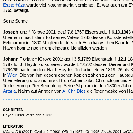
Eszterháza
wurde viel Notenmaterial vernichtet. E. war auch am
En
1765 beteiligt.
Seine Söhne
Joseph
jun.: * [Grove 2001: get.] 7.8.1767 Eisenstadt, † 6.10.1843
Übernahm nach dem Tod seines Vaters 1782 dessen Kopistenstelle
Feldharmonie, 1800 Mitglied der fürstlich Esterházyschen Kapelle. S
Haydn konnte noch nicht eindeutig identifiziert werden.
Johann
Florian: * [Grove 2001: get.] 3.5.1769 Eisenstadt, † 12.1.
1787 für J. Haydn zu kopieren, wurde 1791/92 dessen Diener und Ko
1794/95 nach London. Nach Haydns Tod arbeitete er 1819–26 als K
in
Wien
. Die von ihm geschriebenen Kopien zählen zu den Hauptqu
Überlieferung und sind hinsichtlich Authentizität, Chronologie und
Textes von größter Bedeutung. Seine Slg. kam in den 1830er Jahre
Artaria
. Nahm auf Anraten von
A. Chr. Dies
die Totenmaske von Ha
SCHRIFTEN
Haydn-Elßler-Verzeichnis 1805.
LITERATUR
NGroveD
8 (2001); Czeike 2 (1993);
ÖBL
1 (1957);
ÖL
1995;
SchlMl
2001;
MGG