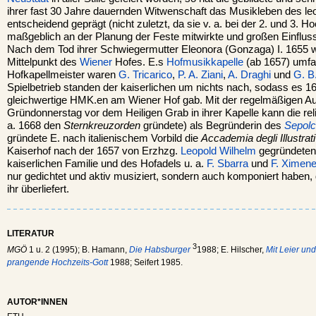
ihrer fast 30 Jahre dauernden Witwenschaft das Musikleben des le
entscheidend geprägt (nicht zuletzt, da sie v. a. bei der 2. und 3. H
maßgeblich an der Planung der Feste mitwirkte und großen Einfluss 
Nach dem Tod ihrer Schwiegermutter Eleonora (Gonzaga) I. 1655 w
Mittelpunkt des
Wiener
Hofes. E.s
Hofmusikkapelle
(ab 1657) umfas
Hofkapellmeister waren
G. Tricarico
,
P. A. Ziani
,
A. Draghi
und
G. B
Spielbetrieb standen der kaiserlichen um nichts nach, sodass es 1
gleichwertige HMK.en am Wiener Hof gab. Mit der regelmäßigen A
Gründonnerstag vor dem Heiligen Grab in ihrer Kapelle kann die reli
a. 1668 den
Sternkreuzorden
gründete) als Begründerin des
Sepolc
gründete E. nach italienischem Vorbild die
Accademia degli Illustrati
Kaiserhof nach der 1657 von Erzhzg.
Leopold Wilhelm
gegründeten)
kaiserlichen Familie und des Hofadels u. a.
F. Sbarra
und
F. Ximen
nur gedichtet und aktiv musiziert, sondern auch komponiert haben
ihr überliefert.
LITERATUR
3
MGÖ
1 u. 2 (1995); B. Hamann,
Die Habsburger
1988; E. Hilscher,
Mit Leier un
prangende Hochzeits-Gott
1988; Seifert 1985.
AUTOR*INNEN