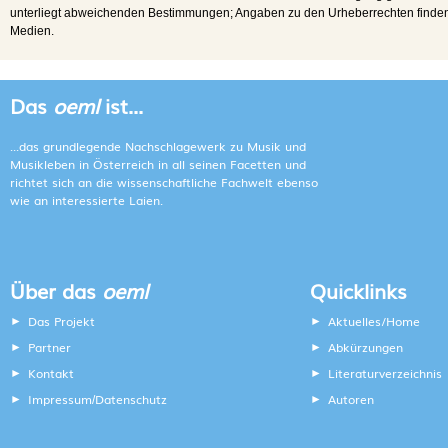
unterliegt abweichenden Bestimmungen; Angaben zu den Urheberrechten finden s
Medien.
Das
oeml
ist...
...das grundlegende Nachschlagewerk zu Musik und
Musikleben in Österreich in all seinen Facetten und
richtet sich an die wissenschaftliche Fachwelt ebenso
wie an interessierte Laien.
Über das
oeml
Quicklinks
Das Projekt
Aktuelles/Home
Partner
Abkürzungen
Kontakt
Literaturverzeichnis
Impressum
Datenschutz
Autoren
/