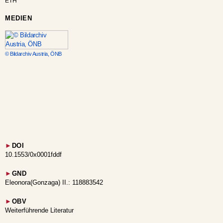
ETH
MEDIEN
© Bildarchiv Austria, ÖNB
►
DOI
10.1553/0x0001fddf
►
GND
Eleonora(Gonzaga) II.: 118883542
►
OBV
Weiterführende Literatur