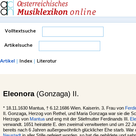
Volltextsuche
Artikelsuche
Artikel
|
Index
|
Literatur
Eleonora
(Gonzaga) II.
*
18.11.1630
Mantua,
†
6.12.1686
Wien.
Kaiserin. 3. Frau von
Ferdi
II. Gonzaga, Herzog von Rethel, und Maria Gonzaga war sie die S
Herzogs von
Mantua
und eng mit der Stiefmutter Ferdinands III.
El
verwandt. 1651 heiratete E. den zweimal verwitweten und um 22 Jah
bereits nach 6 Jahren außergewöhnlich glücklicher Ehe starb. War 
Neustadt
in aller Stille gefeiert worden, so hat die gebildete und se