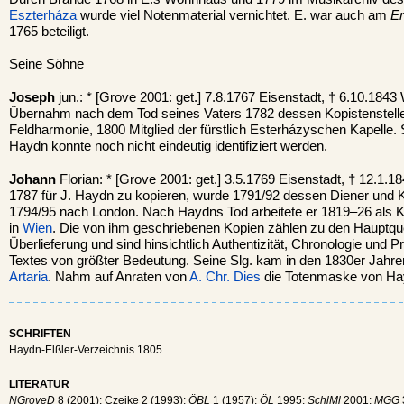
Eszterháza
wurde viel Notenmaterial vernichtet. E. war auch am
En
1765 beteiligt.
Seine Söhne
Joseph
jun.: * [Grove 2001: get.] 7.8.1767 Eisenstadt, † 6.10.1843
Übernahm nach dem Tod seines Vaters 1782 dessen Kopistenstelle
Feldharmonie, 1800 Mitglied der fürstlich Esterházyschen Kapelle. S
Haydn konnte noch nicht eindeutig identifiziert werden.
Johann
Florian: * [Grove 2001: get.] 3.5.1769 Eisenstadt, † 12.1.
1787 für J. Haydn zu kopieren, wurde 1791/92 dessen Diener und Ko
1794/95 nach London. Nach Haydns Tod arbeitete er 1819–26 als K
in
Wien
. Die von ihm geschriebenen Kopien zählen zu den Hauptqu
Überlieferung und sind hinsichtlich Authentizität, Chronologie und
Textes von größter Bedeutung. Seine Slg. kam in den 1830er Jahre
Artaria
. Nahm auf Anraten von
A. Chr. Dies
die Totenmaske von Ha
SCHRIFTEN
Haydn-Elßler-Verzeichnis 1805.
LITERATUR
NGroveD
8 (2001); Czeike 2 (1993);
ÖBL
1 (1957);
ÖL
1995;
SchlMl
2001;
MGG