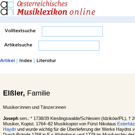
Volltextsuche
Artikelsuche
Artikel
|
Index
|
Literatur
Elßler,
Familie
Musiker:innen und Tänzer:innen
Joseph
sen.: * 1738/39 Kieslingswalde/Schlesien (Idzików/PL), † 
Musiker, Kopist. 1764–82 Musikkopist von Fürst Nikolaus
Esterház
Haydn
und wurde wichtig für die Überlieferung der Werke Haydns v
Durch Brände 1768 in E.s Wohnhaus und 1779 im Musikarchiv de