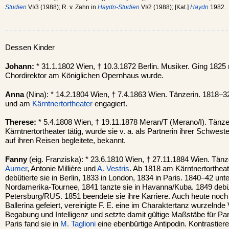
Studien
VI/3 (1988); R. v. Zahn in
Haydn-Studien
VI/2 (1988); [Kat.]
Haydn
1982.
Dessen Kinder
Johann:
* 31.1.1802 Wien, † 10.3.1872 Berlin. Musiker. Ging 1825 
Chordirektor am Königlichen Opernhaus wurde.
Anna
(Nina): * 14.2.1804 Wien, † 7.4.1863 Wien. Tänzerin. 1818–
und am
Kärntnertortheater
engagiert.
Therese:
* 5.4.1808 Wien, † 19.11.1878 Meran/T (Merano/I). Tänz
Kärntnertortheater tätig, wurde sie v. a. als Partnerin ihrer Schwest
auf ihren Reisen begleitete, bekannt.
Fanny
(eig. Franziska): * 23.6.1810 Wien, † 27.11.1884 Wien. Tänze
Aumer
, Antonie Millière und
A. Vestris
. Ab 1818 am Kärntnertortheate
debütierte sie in Berlin, 1833 in London, 1834 in Paris. 1840–42 u
Nordamerika-Tournee, 1841 tanzte sie in Havanna/Kuba. 1849 debüti
Petersburg/RUS. 1851 beendete sie ihre Karriere. Auch heute noch 
Ballerina gefeiert, vereinigte F. E. eine im Charaktertanz wurzelnde 
Begabung und Intelligenz und setzte damit gültige Maßstäbe für Part
Paris fand sie in
M. Taglioni
eine ebenbürtige Antipodin. Kontrastier