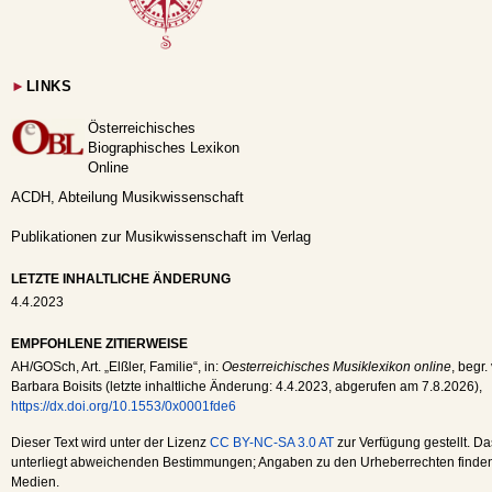
►
LINKS
Österreichisches
Biographisches Lexikon
Online
ACDH, Abteilung Musikwissenschaft
Publikationen zur Musikwissenschaft im Verlag
LETZTE INHALTLICHE ÄNDERUNG
4.4.2023
EMPFOHLENE ZITIERWEISE
AH
/
GOSch
, Art. „Elßler, Familie“, in:
Oesterreichisches Musiklexikon online
, begr.
Barbara Boisits (letzte inhaltliche Änderung:
4.4.2023
, abgerufen am
7.8.2026
),
https://dx.doi.org/10.1553/0x0001fde6
Dieser Text wird unter der Lizenz
CC BY-NC-SA 3.0 AT
zur Verfügung gestellt. Da
unterliegt abweichenden Bestimmungen; Angaben zu den Urheberrechten finden s
Medien.