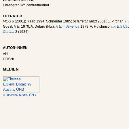
Ehrengrab Wr. Zentralfriedhof.
LITERATUR
MGG
6 (2001); Raab 1994; Schneider 1985;
österreich tanzt
2001; E. Pirchan,
F.
Guest,
F. E.
1970; A. Delaru (Hg.),
F. E. in America
1979; A. Hutchinson,
F. E.'s C
Cortina
2 (1984).
AUTOR*INNEN
AH
GOSch
MEDIEN
© Bildarchiv Austria, ÖNB