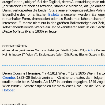
ausgeführten „luftigen“ Stil der Taglioni, deren Ausstrahlung man mi
„christlicher“ Reinheit assoziierte, stand die sinnliche, als „heidnis
Damit verkörperten die beiden Stars jene entgegengesetzten Pole vo
Eigentliche des romantischen
Balletts
angesehen wurden. E.s lege
romanhafter Form, dramatisiert oder als Basis musiktheatralische
Interesse. E. tanzte nicht nur in den größten Balletterfolgen der Zei
selbst abendfüllende Werke ein. Ihr bekanntester Tanz ist die
Cachu
Diable boîteux
(Paris 1836) einlegte.
GEDENKSTÄTTEN
ehrenhalber gewidmetes Grab am Hietzinger Friedhof (Wien XIII, s.
Abb.
); Geden
Hofmühlgasse 17 (Wien VI); Elsslergasse (Wien XIII); Fanny-Elssler-Gasse in Eis
Deren Cousine
Hermine:
* 7.4.1811 Wien, † 17.3.1895 Wien. Tänze
Crombé
. 1823–36 Solotänzerin am Kärntnertortheater, dann folgten
studierte sie bei A. Vestris. Ab 1837 in London engagiert, 1849 zog 
Wien zurück. Stiftete Stipendien für die Wiener Univ. und die Schüle
Hofoper
.
GEDENKSTÄTTEN