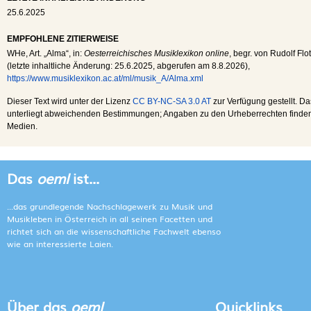
25.6.2025
EMPFOHLENE ZITIERWEISE
WHe
, Art. „Alma“, in:
Oesterreichisches Musiklexikon online
, begr. von Rudolf Flo
(letzte inhaltliche Änderung:
25.6.2025
, abgerufen am
8.8.2026
),
https://www.musiklexikon.ac.at/ml/musik_A/Alma.xml
Dieser Text wird unter der Lizenz
CC BY-NC-SA 3.0 AT
zur Verfügung gestellt. Da
unterliegt abweichenden Bestimmungen; Angaben zu den Urheberrechten finden s
Medien.
Das
oeml
ist...
...das grundlegende Nachschlagewerk zu Musik und
Musikleben in Österreich in all seinen Facetten und
richtet sich an die wissenschaftliche Fachwelt ebenso
wie an interessierte Laien.
Über das
oeml
Quicklinks