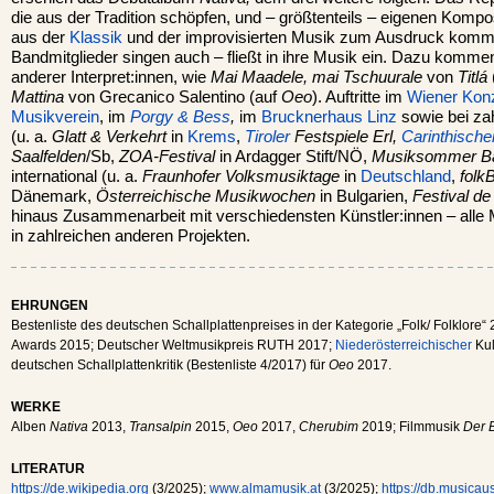
die aus der Tradition schöpfen, und – größtenteils – eigenen Kompos
aus der
Klassik
und der improvisierten Musik zum Ausdruck komm
Bandmitglieder singen auch – fließt in ihre Musik ein. Dazu komm
anderer Interpret:innen, wie
Mai Maadele, mai Tschuurale
von
Titlá
Mattina
von Grecanico Salentino (auf
Oeo
). Auftritte im
Wiener Kon
Musikverein
, im
Porgy & Bess
,
im
Brucknerhaus Linz
sowie bei za
(u. a.
Glatt & Verkehrt
in
Krems
,
Tiroler
Festspiele Erl,
Carinthisch
Saalfelden
/Sb,
ZOA-Festival
in Ardagger Stift/NÖ,
Musiksommer Ba
international (u. a.
Fraunhofer Volksmusiktage
in
Deutschland
,
folk
Dänemark,
Österreichische Musikwochen
in Bulgarien,
Festival de
hinaus Zusammenarbeit mit verschiedensten Künstler:innen – alle
in zahlreichen anderen Projekten.
EHRUNGEN
Bestenliste des deutschen Schallplattenpreises in der Kategorie „Folk/ Folklore“ 
Awards 2015; Deutscher Weltmusikpreis RUTH 2017;
Niederösterreichischer
Kul
deutschen Schallplattenkritik (Bestenliste 4/2017) für
Oeo
2017.
WERKE
Alben
Nativa
2013,
Transalpin
2015,
Oeo
2017,
Cherubim
2019; Filmmusik
Der 
LITERATUR
https://de.wikipedia.org
(3/2025);
www.almamusik.at
(3/2025);
https://db.musicaus