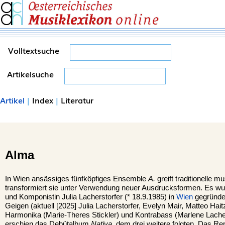
Volltextsuche
Artikelsuche
Artikel
|
Index
|
Literatur
Alma
In Wien ansässiges fünfköpfiges Ensemble
A.
greift traditionelle m
transformiert sie unter Verwendung neuer Ausdrucksformen. Es wu
und Komponistin Julia Lacherstorfer (* 18.9.1985) in
Wien
gegründet
Geigen (aktuell [2025] Julia Lacherstorfer, Evelyn Mair, Matteo Hai
Harmonika (Marie-Theres Stickler) und Kontrabass (Marlene Lach
erschien das Debütalbum
Nativa,
dem drei weitere folgten. Das Rep