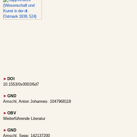
►
DOI
10.1553/0x0001f6d7
►
GND
Amschl, Anton Johannes: 1047968118
►
OBV
Weiterführende Literatur
►
GND
Amschl, Sepp: 142137200