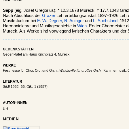
Sepp
(eig. Josef Gregorius): * 12.3.1878 Mureck, † 17.7.1943 Gra
Nach Abschluss der
Grazer
Lehrerbildungsanstalt 1897–1926 Lehre
Musikstudium bei
E. W. Degner
,
R. Auinger
und
L. Suchsland
; 191
Harmonielehre und Musikgeschichte in
Wien
. Erster Chormeister 
Mureck. A.s Werke sind vorwiegend lyrischen Charakters und der Sp
GEDENKSTÄTTEN
Gedenktafel am Haus Kirchplatz 4, Mureck.
WERKE
Festmesse für Chor, Org. und Orch.;
Waldidylle für großes Orch.;
Kammermusik; Ch
LITERATUR
StMl
1962–66;
ÖBL
1 (1957).
AUTOR*INNEN
UH
MEDIEN