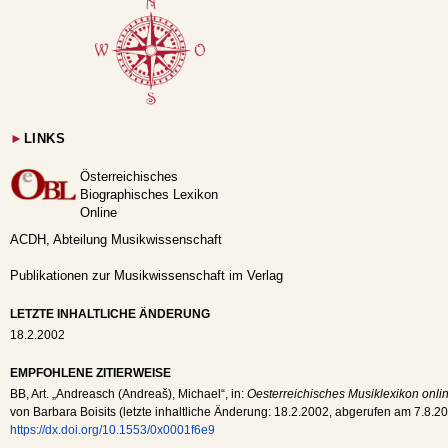
►
LINKS
Österreichisches
Biographisches Lexikon
Online
ACDH, Abteilung Musikwissenschaft
Publikationen zur Musikwissenschaft im Verlag
LETZTE INHALTLICHE ÄNDERUNG
18.2.2002
EMPFOHLENE ZITIERWEISE
BB
, Art. „Andreasch (Andreaš), Michael“, in:
Oesterreichisches Musiklexikon onli
von Barbara Boisits (letzte inhaltliche Änderung:
18.2.2002
, abgerufen am
7.8.2
https://dx.doi.org/10.1553/0x0001f6e9