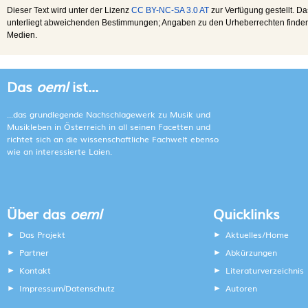
Dieser Text wird unter der Lizenz
CC BY-NC-SA 3.0 AT
zur Verfügung gestellt. Da
unterliegt abweichenden Bestimmungen; Angaben zu den Urheberrechten finden s
Medien.
Das
oeml
ist...
...das grundlegende Nachschlagewerk zu Musik und
Musikleben in Österreich in all seinen Facetten und
richtet sich an die wissenschaftliche Fachwelt ebenso
wie an interessierte Laien.
Über das
oeml
Quicklinks
Das Projekt
Aktuelles/Home
Partner
Abkürzungen
Kontakt
Literaturverzeichnis
Impressum
Datenschutz
Autoren
/