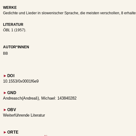
WERKE
Gedichte und Lieder in slowenischer Sprache, die meisten verschollen, 8 erhalte
LITERATUR
ÖBL
1 (1957).
AUTOR*INNEN
BB
►
DOI
10.1553/0x0001f6e9
►
GND
Andreasch(Andreaš), Michael: 143840282
►
OBV
Weiterführende Literatur
►
ORTE