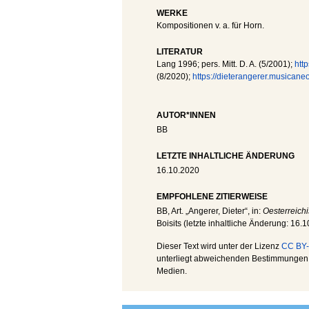
WERKE
Kompositionen v. a. für Horn.
LITERATUR
Lang 1996; pers. Mitt. D. A. (5/2001);
http
(8/2020);
https://dieterangerer.musicane
AUTOR*INNEN
BB
LETZTE INHALTLICHE ÄNDERUNG
16.10.2020
EMPFOHLENE ZITIERWEISE
BB
, Art. „Angerer, Dieter“, in:
Oesterreich
Boisits (letzte inhaltliche Änderung:
16.1
Dieser Text wird unter der Lizenz
CC BY-
unterliegt abweichenden Bestimmungen; 
Medien.