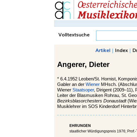
Volltextsuche
Artikel
|
Index
|
D
Angerer,
Dieter
*
6.4.1952
Leoben
/St. Hornist, Komponis
Gabler an der
Wiener
MHsch. (Abschlus
Wiener
Staatsoper
, Dirigent (2009–11),
Leiter der Blasmusiken Rohrau, St. Ge
Bezirksblasorchesters Donaustadt
(Wien
Musiklehrer im SOS Kinderdorf Hinter
EHRUNGEN
staatlicher Würdigungspreis 1976; Prof.-