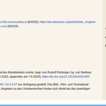
s://db.musicaustria.at
(8/2020);
https://de.wikipedia.org/wiki/Dieter_Angerer
o.com
(8/2020).
isches Musiklexikon online
, begr. von Rudolf Flotzinger, hg. von Barbara
0.2020
, abgerufen am
7.8.2026
),
https://dx.doi.org/10.1553/0x0001f6f2
NC-SA 3.0 AT
zur Verfügung gestellt. Das Bild-, Film- und Tonmaterial
Angaben zu den Urheberrechten finden sich direkt bei den jeweiligen