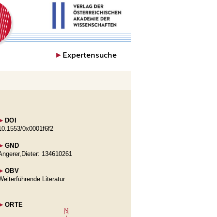
►
Expertensuche
►
DOI
10.1553/0x0001f6f2
►
GND
Angerer,Dieter: 134610261
►
OBV
Weiterführende Literatur
►
ORTE