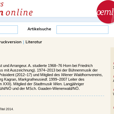
Artikelsuche
ruckversion
|
Literatur
t und Arrangeur. A. studierte 1968–76 Horn bei Friedrich
s mit Auszeichnung). 1974–2013 bei der Bühnenmusik der
 Präsident (2012–17) und Mitglied des
Wiener Waldhornvereins,
org Kagran,
Markgrafneusiedl
. 1999–2007 Leiter des
 XXII). Mitglied der
Stadtmusik Wien.
Langjähriger
brühl/NÖ und der MSch. Gaaden-Wienerwald/NÖ.
Titel 2014.