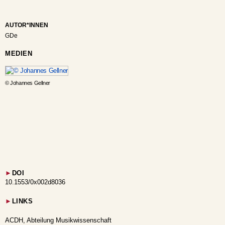
AUTOR*INNEN
GDe
MEDIEN
© Johannes Gellner
►
DOI
10.1553/0x002d8036
►
LINKS
ACDH, Abteilung Musikwissenschaft