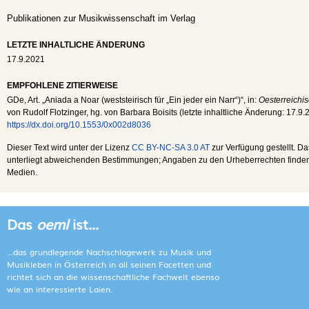
Publikationen zur Musikwissenschaft im Verlag
LETZTE INHALTLICHE ÄNDERUNG
17.9.2021
EMPFOHLENE ZITIERWEISE
GDe
, Art. „Aniada a Noar (weststeirisch für „Ein jeder ein Narr“)“, in:
Oesterreichi
von Rudolf Flotzinger, hg. von Barbara Boisits (letzte inhaltliche Änderung:
17.9.
https://dx.doi.org/10.1553/0x002d8036
Dieser Text wird unter der Lizenz
CC BY-NC-SA 3.0 AT
zur Verfügung gestellt. Da
unterliegt abweichenden Bestimmungen; Angaben zu den Urheberrechten finden s
Medien.
Das
oeml
ist...
...das grundlegende Nachschlagewerk zu Musik und
Musikleben in Österreich in all seinen Facetten und
richtet sich an die wissenschaftliche Fachwelt ebenso
wie an interessierte Laien.