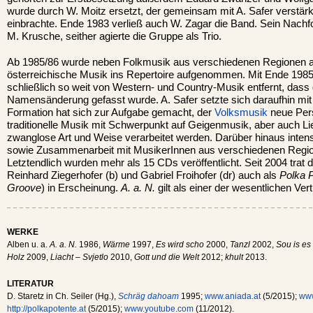
wurde durch W. Moitz ersetzt, der gemeinsam mit A. Safer verstärk
einbrachte. Ende 1983 verließ auch W. Zagar die Band. Sein Nachf
M. Krusche, seither agierte die Gruppe als Trio.
Ab 1985/86 wurde neben Folkmusik aus verschiedenen Regionen auc
österreichische Musik ins Repertoire aufgenommen. Mit Ende 1985
schließlich so weit von Western- und Country-Musik entfernt, dass
Namensänderung gefasst wurde. A. Safer setzte sich daraufhin mi
Formation hat sich zur Aufgabe gemacht, der
Volksmusik
neue Pers
traditionelle Musik mit Schwerpunkt auf Geigenmusik, aber auch Li
zwanglose Art und Weise verarbeitet werden. Darüber hinaus intens
sowie Zusammenarbeit mit MusikerInnen aus verschiedenen Regi
Letztendlich wurden mehr als 15 CDs veröffentlicht. Seit 2004 trat
Reinhard Ziegerhofer (b) und Gabriel Froihofer (dr) auch als
Polka 
Groove
) in Erscheinung.
A. a. N.
gilt als einer der wesentlichen Ver
WERKE
Alben u. a.
A. a. N.
1986,
Wärme
1997,
Es wird scho
2000,
Tanzl
2002,
Sou is es
Holz
2009,
Liacht – Svjetlo
2010,
Gott und die Welt
2012;
khult
2013.
LITERATUR
D. Staretz in Ch. Seiler (Hg.),
Schräg dahoam
1995;
www.aniada.at
(5/2015);
www
http://polkapotente.at
(5/2015);
www.youtube.com
(11/2012).