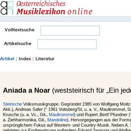
Volltextsuche
Artikelsuche
Artikel
|
Index
|
Literatur
Aniada a Noar
(weststeirisch für „Ein jed
Steirische
Volksmusikgruppe. Gegründet 1985 von Wolfgang Moitz (*
Akk.), Andreas Safer (* 1961 Voitsberg/St, u. a. V., Maultrommel, 
Krusche (u. a. Vc., Git.,
Maultrommel
) und Rupert ‚Bertl’ Pfundner 
a. Ziehharmonika, Git.,
Mandoline
). Hervorgegangen aus der Form
ursprünglichem Fokus auf Western- und Country-Musik. Neben A. 
gehörten zur Erstbesetzung außerdem Eduard Zwanzer und Wolfgang