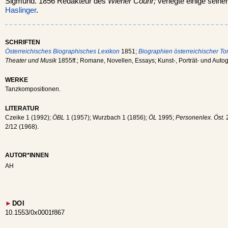
Sigmund. 1856 Redakteur des
Wiener Courir;
verlegte einige sein
Haslinger
.
SCHRIFTEN
Österreichisches Biographisches Lexikon
1851;
Biographien österreichischer To
Theater und Musik
1855ff.; Romane, Novellen, Essays; Kunst-, Porträt- und Aut
WERKE
Tanzkompositionen.
LITERATUR
Czeike 1 (1992);
ÖBL
1 (1957); Wurzbach 1 (1856);
ÖL
1995;
Personenlex. Öst.
2
2/12 (1968).
AUTOR*INNEN
AH
►
DOI
10.1553/0x0001f867