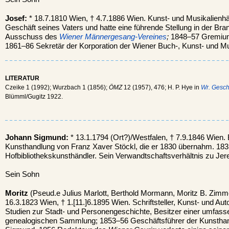
Josef:
* 18.7.1810 Wien, † 4.7.1886 Wien. Kunst- und Musikalien
Geschäft seines Vaters und hatte eine führende Stellung in der Br
Ausschuss des
Wiener Männergesang-Vereines
;
1848–57 Gremium 
1861–86 Sekretär der Korporation der Wiener Buch-, Kunst- und Mu
LITERATUR
Czeike 1 (1992); Wurzbach 1 (1856);
ÖMZ
12 (1957), 476; H. P. Hye in
Wr. Geschi
Blümml/Gugitz 1922.
Johann Sigmund:
* 13.1.1794 (Ort?)/Westfalen, † 7.9.1846 Wien. 
Kunsthandlung von Franz Xaver Stöckl, die er 1830 übernahm. 18
Hofbibliothekskunsthändler. Sein Verwandtschaftsverhältnis zu Jerem
Sein Sohn
Moritz
(Pseud.e Julius Marlott, Berthold Mormann, Moritz B. Zimm
16.3.1823 Wien, † 1.[11.]6.1895 Wien. Schriftsteller, Kunst- und A
Studien zur Stadt- und Personengeschichte, Besitzer einer umfass
genealogischen Sammlung; 1853–56 Geschäftsführer der Kunsthan