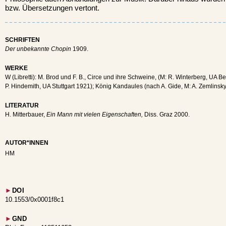
bzw. Übersetzungen vertont.
SCHRIFTEN
Der unbekannte Chopin
1909.
WERKE
W (Libretti): M. Brod und F. B., Circe und ihre Schweine, (M: R. Winterberg, UA B
P. Hindemith, UA Stuttgart 1921); König Kandaules (nach A. Gide, M: A. Zemlins
LITERATUR
H. Mitterbauer,
Ein Mann mit vielen Eigenschaften,
Diss. Graz 2000.
AUTOR*INNEN
HM
►
DOI
10.1553/0x0001f8c1
►
GND