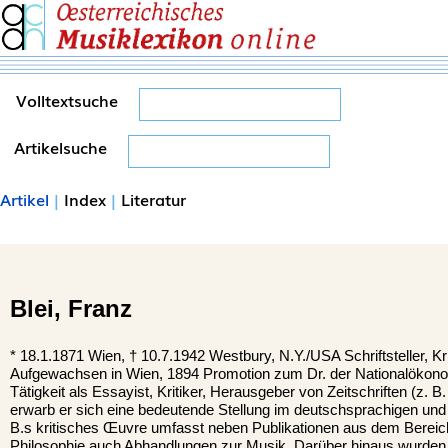
Volltextsuche
Artikelsuche
Artikel
|
Index
|
Literatur
Blei,
Franz
*
18.1.1871
Wien,
†
10.7.1942
Westbury, N.Y./USA
Schriftsteller, Kr
Aufgewachsen in Wien, 1894 Promotion zum Dr. der Nationalökono
Tätigkeit als Essayist, Kritiker, Herausgeber von Zeitschriften (z. B
erwarb er sich eine bedeutende Stellung im deutschsprachigen und i
B.s kritisches Œuvre umfasst neben Publikationen aus dem Bereich
Philosophie auch Abhandlungen zur Musik. Darüber hinaus wurden 