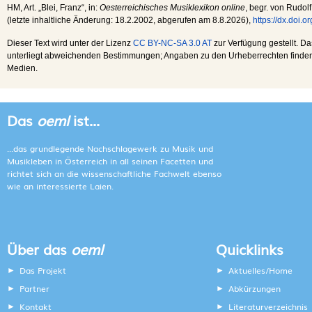
HM
, Art. „Blei, Franz“, in:
Oesterreichisches Musiklexikon online
, begr. von Rudolf
(letzte inhaltliche Änderung:
18.2.2002
, abgerufen am
8.8.2026
),
https://dx.doi.
Dieser Text wird unter der Lizenz
CC BY-NC-SA 3.0 AT
zur Verfügung gestellt. Da
unterliegt abweichenden Bestimmungen; Angaben zu den Urheberrechten finden s
Medien.
Das
oeml
ist...
...das grundlegende Nachschlagewerk zu Musik und
Musikleben in Österreich in all seinen Facetten und
richtet sich an die wissenschaftliche Fachwelt ebenso
wie an interessierte Laien.
Über das
oeml
Quicklinks
Das Projekt
Aktuelles/Home
Partner
Abkürzungen
Kontakt
Literaturverzeichnis