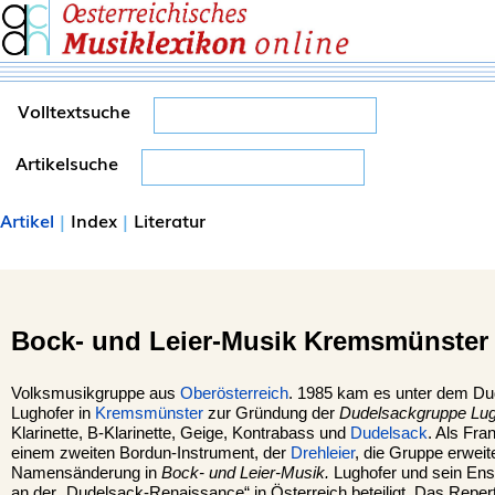
Volltextsuche
Artikelsuche
Artikel
|
Index
|
Literatur
Bock- und Leier-Musik Kremsmünster
Volksmusikgruppe aus
Oberösterreich
. 1985 kam es unter dem Du
Lughofer in
Kremsmünster
zur Gründung der
Dudelsackgruppe Lug
Klarinette, B-Klarinette, Geige, Kontrabass und
Dudelsack
. Als Fra
einem zweiten Bordun-Instrument, der
Drehleier
, die Gruppe erweite
Namensänderung in
Bock- und Leier-Musik.
Lughofer und sein En
an der „Dudelsack-Renaissance“ in Österreich beteiligt. Das Reper