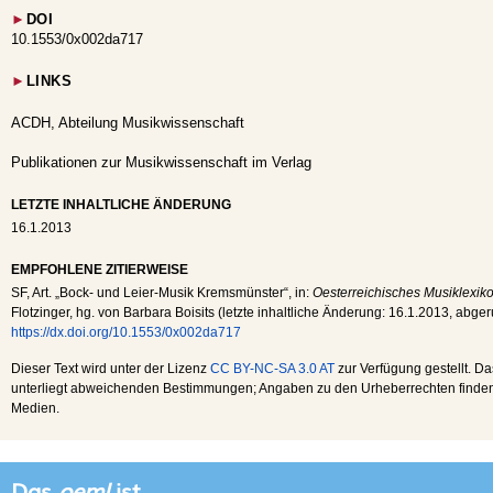
►
DOI
10.1553/0x002da717
►
LINKS
ACDH, Abteilung Musikwissenschaft
Publikationen zur Musikwissenschaft im Verlag
LETZTE INHALTLICHE ÄNDERUNG
16.1.2013
EMPFOHLENE ZITIERWEISE
SF
, Art. „Bock- und Leier-Musik Kremsmünster“, in:
Oesterreichisches Musiklexiko
Flotzinger, hg. von Barbara Boisits (letzte inhaltliche Änderung:
16.1.2013
, abge
https://dx.doi.org/10.1553/0x002da717
Dieser Text wird unter der Lizenz
CC BY-NC-SA 3.0 AT
zur Verfügung gestellt. Da
unterliegt abweichenden Bestimmungen; Angaben zu den Urheberrechten finden s
Medien.
Das
oeml
ist...