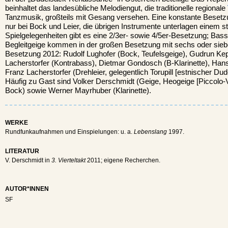
beinhaltet das landesübliche Melodiengut, die traditionelle regionale
Tanzmusik, großteils mit Gesang versehen. Eine konstante Besetz
nur bei Bock und Leier, die übrigen Instrumente unterlagen einem s
Spielgelegenheiten gibt es eine 2/3er- sowie 4/5er-Besetzung; Bass
Begleitgeige kommen in der großen Besetzung mit sechs oder sie
Besetzung 2012: Rudolf Lughofer (Bock, Teufelsgeige), Gudrun Kepp
Lacherstorfer (Kontrabass), Dietmar Gondosch (B-Klarinette), Hans
Franz Lacherstorfer (Drehleier, gelegentlich Torupill [estnischer Du
Häufig zu Gast sind Volker Derschmidt (Geige, Heogeige [Piccolo-V
Bock) sowie Werner Mayrhuber (Klarinette).
WERKE
Rundfunkaufnahmen und Einspielungen: u. a.
Lebenslang
1997.
LITERATUR
V. Derschmidt in
3. Vierteltakt
2011; eigene Recherchen.
AUTOR*INNEN
SF