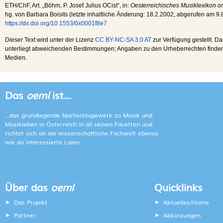
ETH
/
ChF
, Art. „Böhm, P. Josef Julius OCist“, in:
Oesterreichisches Musiklexikon o
hg. von Barbara Boisits (letzte inhaltliche Änderung:
18.2.2002
, abgerufen am
9.
https://dx.doi.org/10.1553/0x0001f8e7
Dieser Text wird unter der Lizenz
CC BY-NC-SA 3.0 AT
zur Verfügung gestellt. Da
unterliegt abweichenden Bestimmungen; Angaben zu den Urheberrechten finden s
Medien.
Das
oeml
ist...
...das grundlegende Nachschlagewerk zu Musik und
Musikleben in Österreich in all seinen Facetten und
richtet sich an die wissenschaftliche Fachwelt ebenso
wie an interessierte Laien.
Über das
oeml
Quicklinks
Das Projekt
Aktuelles/Home
Partner
Abkürzungen