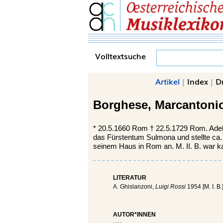
Volltextsuche
Artikel
|
Index
|
D
Borghese,
Marcantonio
*
20.5.1660
Rom
†
22.5.1729 Rom. Adeli
das Fürstentum Sulmona und stellte ca. 
seinem Haus in Rom an. M. II. B. war ka
LITERATUR
A. Ghislanzoni,
Luigi Rossi
1954 [M. I. B.
AUTOR*INNEN