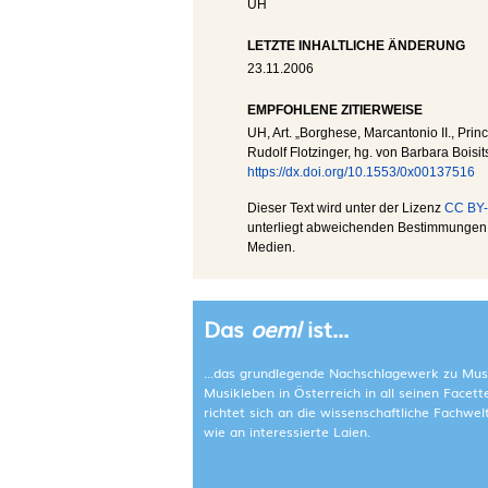
UH
LETZTE INHALTLICHE ÄNDERUNG
23.11.2006
EMPFOHLENE ZITIERWEISE
UH
, Art. „Borghese, Marcantonio II., Prin
Rudolf Flotzinger, hg. von Barbara Boisit
https://dx.doi.org/10.1553/0x00137516
Dieser Text wird unter der Lizenz
CC BY-
unterliegt abweichenden Bestimmungen; 
Medien.
Das
oeml
ist...
...das grundlegende Nachschlagewerk zu Mus
Musikleben in Österreich in all seinen Facet
richtet sich an die wissenschaftliche Fachwe
wie an interessierte Laien.