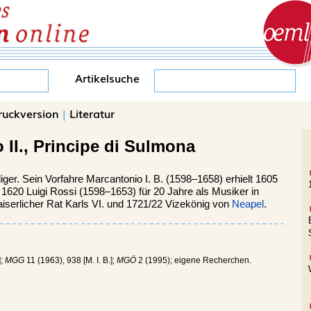
Artikelsuche
ruckversion
|
Literatur
 II., Principe di Sulmona
ger. Sein Vorfahre Marcantonio I. B. (1598–1658) erhielt 1605
1620 Luigi Rossi (1598–1653) für 20 Jahre als Musiker in
iserlicher Rat Karls VI. und 1721/22 Vizekönig von
Neapel
.
];
MGG
11 (1963), 938 [M. I. B.];
MGÖ
2 (1995); eigene Recherchen.