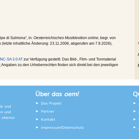
cipe di Sulmona“, in:
Oesterreichisches Musiklexikon online
, begr. von
s (letzte inhaltliche Änderung:
23.11.2006
, abgerufen am
7.8.2026
),
NC-SA 3.0 AT
zur Verfügung gestellt. Das Bild-, Film- und Tonmaterial
Angaben zu den Urheberrechten finden sich direkt bei den jeweiligen
Über das
oeml
Qu
Das Projekt
ik und
Partner
ten und
lt ebenso
Kontakt
Impressum
Datenschutz
/