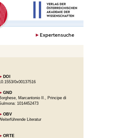
►
Expertensuche
►
DOI
10.1553/0x00137516
►
GND
Borghese, Marcantonio II., Principe di
Sulmona: 1014452473
►
OBV
Weiterführende Literatur
►
ORTE