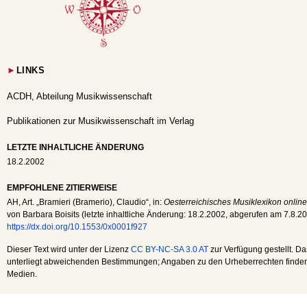
►
LINKS
ACDH, Abteilung Musikwissenschaft
Publikationen zur Musikwissenschaft im Verlag
LETZTE INHALTLICHE ÄNDERUNG
18.2.2002
EMPFOHLENE ZITIERWEISE
AH
, Art. „Bramieri (Bramerio), Claudio“, in:
Oesterreichisches Musiklexikon online
von Barbara Boisits (letzte inhaltliche Änderung:
18.2.2002
, abgerufen am
7.8.2
https://dx.doi.org/10.1553/0x0001f927
Dieser Text wird unter der Lizenz
CC BY-NC-SA 3.0 AT
zur Verfügung gestellt. Da
unterliegt abweichenden Bestimmungen; Angaben zu den Urheberrechten finden s
Medien.