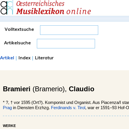
Volltextsuche
Artikelsuche
Artikel
|
Index
|
Literatur
Bramieri
(Bramerio),
Claudio
*
?, †
vor 1595 (Ort?). Komponist und Organist. Aus Piacenza/I st
Prag
in Diensten Erzhzg.
Ferdinands v. Tirol
, war er 1591–93 Hof-O
WERKE