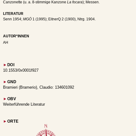
Canzonette (u. a. 8-stimmige Kanzone
La focara
); Messen.
LITERATUR
Senn 1954;
MGÖ
1 (1995); EitnerQ 2 (1900), Ntrg. 1904.
AUTOR*INNEN
AH
►
DOI
10.1553/0x0001f927
►
GND
Bramieri (Bramerio), Claudio: 134601092
►
OBV
Weiterführende Literatur
►
ORTE