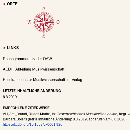
►
ORTE
►
LINKS
Phonogrammarchiv der ÖAW
ACDH, Abteilung Musikwissenschaft
Publikationen zur Musikwissenschaft im Verlag
LETZTE INHALTLICHE ÄNDERUNG
8.8.2019
EMPFOHLENE ZITIERWEISE
AH
, Art. „Brandl, Rudolf Maria“, in:
Oesterreichisches Musiklexikon online
, begr. 
Barbara Boisits (letzte inhaltliche Änderung:
8.8.2019
, abgerufen am
6.8.2026
),
https://dx.doi.org/10.1553/0x0001f92c