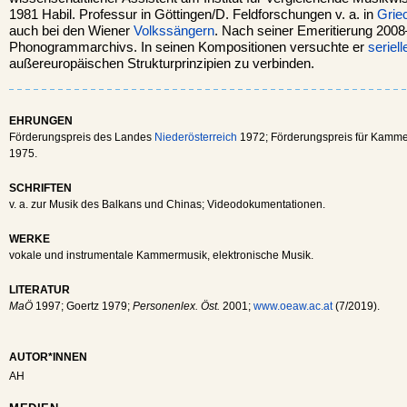
1981 Habil. Professur in Göttingen/D. Feldforschungen v. a. in
Grie
auch bei den Wiener
Volkssängern
. Nach seiner Emeritierung 2008
Phonogrammarchivs. In seinen Kompositionen versuchte er
seriell
außereuropäischen Strukturprinzipien zu verbinden.
EHRUNGEN
Förderungspreis des Landes
Niederösterreich
1972; Förderungspreis für Kamm
1975.
SCHRIFTEN
v. a. zur Musik des Balkans und Chinas; Videodokumentationen.
WERKE
vokale und instrumentale Kammermusik, elektronische Musik.
LITERATUR
MaÖ
1997; Goertz 1979;
Personenlex. Öst.
2001;
www.oeaw.ac.at
(7/2019).
AUTOR*INNEN
AH