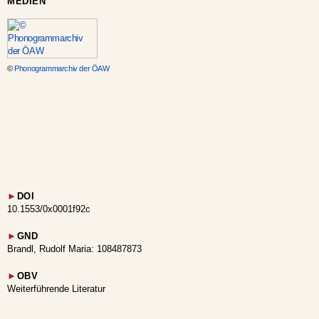
MEDIEN
©
Phonogrammarchiv der ÖAW
►
DOI
10.1553/0x0001f92c
►
GND
Brandl, Rudolf Maria: 108487873
►
OBV
Weiterführende Literatur