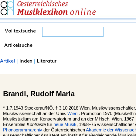
Volltextsuche
Artikelsuche
Artikel
|
Index
|
Literatur
Brandl,
Rudolf Maria
*
1.7.1943
Stockerau
/NÖ, †
3.10.2018
Wien
. Musikwissenschaftler
Musikwissenschaft an der Univ.
Wien
. Promotion 1970 (Musikethn
Musikstudium am Konservatorium und an der MHsch. Wien. 1967–7
Ensembles
Kontraste
für
neue Musik
, 1968–75 wissenschaftlicher 
Phonogrammarchiv
der Österreichischen
Akademie der Wissensch
wissenschaftlicher Assistent am Institut für Vergleichende Musikwi