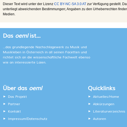
Dieser Text wird unter der Lizenz
CC BY-NC-SA 3.0 AT
zur Verfügung gestellt. Da
unterliegt abweichenden Bestimmungen; Angaben zu den Urheberrechten finden s
Medien.
Das
oeml
ist...
...das grundlegende Nachschlagewerk zu Musik und
Musikleben in Österreich in all seinen Facetten und
richtet sich an die wissenschaftliche Fachwelt ebenso
wie an interessierte Laien.
Über das
oeml
Quicklinks
Das Projekt
Aktuelles/Home
Partner
Abkürzungen
Kontakt
Literaturverzeichnis
Impressum
Datenschutz
Autoren
/