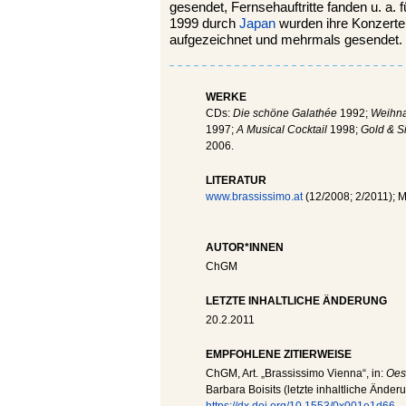
gesendet, Fernsehauftritte fanden u. a. 
1999 durch
Japan
wurden ihre Konzerte
aufgezeichnet und mehrmals gesendet. 
WERKE
CDs:
Die schöne Galathée
1992;
Weihna
1997;
A Musical Cocktail
1998;
Gold & S
2006.
LITERATUR
www.brassissimo.at
(12/2008; 2/2011); Mit
AUTOR*INNEN
ChGM
LETZTE INHALTLICHE ÄNDERUNG
20.2.2011
EMPFOHLENE ZITIERWEISE
ChGM
, Art. „Brassissimo Vienna“, in:
Oes
Barbara Boisits (letzte inhaltliche Änder