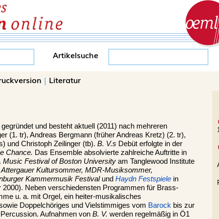
Artikelsuche
ruckversion
|
Literatur
gegründet und besteht aktuell (2011) nach mehreren
(1. tr), Andreas Bergmann (früher Andreas Kretz) (2. tr),
) und Christoph Zeilinger (tb).
B. V.s
Debüt erfolgte in der
ße Chance.
Das Ensemble absolvierte zahlreiche Auftritte in
.
Music Festival of Boston University
am Tanglewood Institute
, Attergauer Kultursommer, MDR-Musiksommer,
denburger Kammermusik Festival
und
Haydn Festspiele
in
hr 2000). Neben verschiedensten Programmen für Brass-
me u. a. mit Orgel, ein heiter-musikalisches
sowie Doppelchöriges und Vielstimmiges vom
Barock
bis zur
d Percussion. Aufnahmen von
B. V.
werden regelmäßig in Ö1