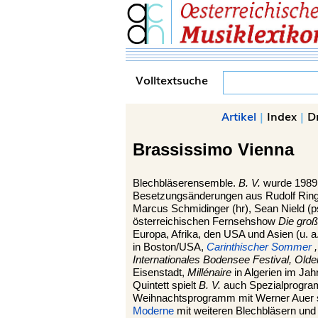
Volltextsuche
Artikel
|
Index
|
D
Brassissimo Vienna
Blechbläserensemble.
B. V.
wurde 1989 
Besetzungsänderungen aus Rudolf Ringer 
Marcus Schmidinger (hr), Sean Nield (ps
österreichischen Fernsehshow
Die gro
Europa, Afrika, den USA und Asien (u. a
in Boston/USA,
Carinthischer Sommer
Internationales Bodensee Festival, Ol
Eisenstadt,
Millénaire
in Algerien im Ja
Quintett spielt
B. V.
auch Spezialprogram
Weihnachtsprogramm mit Werner Auer 
Moderne
mit weiteren Blechbläsern un