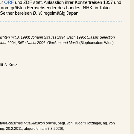
für
ORF
und ZDF statt. Anlässlich ihrer Konzertreisen 1997 und
 vom größten Fernsehsender des Landes, NHK, in Tokio
Seither bereisen
B. V.
regelmäßig Japan.
chten mit B.
1993;
Johann Strauss
1994;
Bach
1995;
Classic Selection
ilber
2004;
Stille Nacht
2006;
Glocken und Musik
(Stephansdom Wien)
t. A. Kretz.
terreichisches Musiklexikon online
, begr. von Rudolf Flotzinger, hg. von
ung:
20.2.2011
, abgerufen am
7.8.2026
),