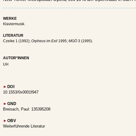
WERKE
Klaviermusik.
LITERATUR
Czeike 1 (1992);
Orpheus im Exil
1995;
MGÖ
3 (1995).
AUTOR*INNEN
UH
►
DOI
10.1553/0x0001f947
►
GND
Breisach, Paul: 135395208
►
OBV
Weiterführende Literatur