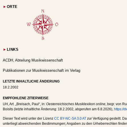
►
ORTE
►
LINKS
ACDH, Abteilung Musikwissenschaft
Publikationen zur Musikwissenschaft im Verlag
LETZTE INHALTLICHE ÄNDERUNG
18.2.2002
EMPFOHLENE ZITIERWEISE
UH
, Art. „Breisach, Paul“, in:
Oesterreichisches Musiklexikon online
, begr. von Ru
Boisits (letzte inhaltliche Änderung:
18.2.2002
, abgerufen am
6.8.2026
),
https://
Dieser Text wird unter der Lizenz
CC BY-NC-SA 3.0 AT
zur Verfügung gestellt. Da
unterliegt abweichenden Bestimmungen; Angaben zu den Urheberrechten finden s