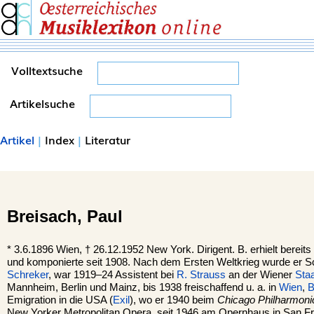
Volltextsuche
Artikelsuche
Artikel
|
Index
|
Literatur
Breisach,
Paul
*
3.6.1896
Wien,
†
26.12.1952
New York.
Dirigent. B. erhielt bereits
und komponierte seit 1908. Nach dem Ersten Weltkrieg wurde er S
Schreker
, war 1919–24 Assistent bei
R. Strauss
an der Wiener
Sta
Mannheim, Berlin und Mainz, bis 1938 freischaffend u. a. in
Wien
,
B
Emigration in die USA (
Exil
), wo er 1940 beim
Chicago Philharmoni
New Yorker Metropolitan Opera, seit 1946 am Opernhaus in San Fra