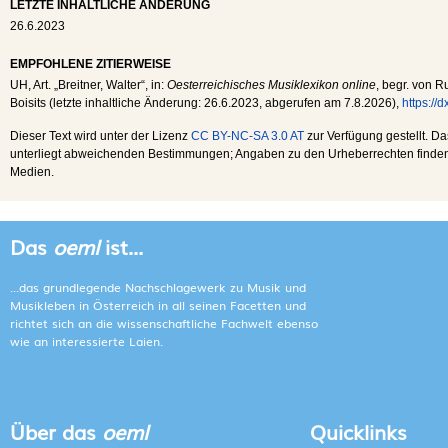
LETZTE INHALTLICHE ÄNDERUNG
26.6.2023
EMPFOHLENE ZITIERWEISE
UH
, Art. „Breitner, Walter“, in:
Oesterreichisches Musiklexikon online
, begr. von R
Boisits (letzte inhaltliche Änderung:
26.6.2023
, abgerufen am
7.8.2026
),
https://
Dieser Text wird unter der Lizenz
CC BY-NC-SA 3.0 AT
zur Verfügung gestellt. Da
unterliegt abweichenden Bestimmungen; Angaben zu den Urheberrechten finden s
Medien.
Das
oeml
ist...
...das grundlegende Nachschlagewerk zu Musik und
Musikleben in Österreich in all seinen Facetten und
richtet sich an die wissenschaftliche Fachwelt ebenso
wie an interessierte Laien.
Über das
oeml
Quicklinks