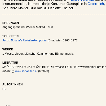
Instrumentation, Korrepetition); Konzerte, Gastspiele in
Österreich
,
Seit 1992 Klavier-Duo mit Dr. Liselotte Theiner.
EHRUNGEN
Abgangspreis der Wiener MAkad. 1960.
SCHRIFTEN
Jacob Buus als Motettenkomponist
[Diss. Wien 1960] 1977.
WERKE
1 Messe; Lieder; Märsche; Kammer- und Bühnenmusik.
LITERATUR
MaÖ
1997;
Who is who in Öst.
1997;
Die Presse
1./2.8.1987; www.theiner-breitne
(6/2023);
www.st-poelten.at
(6/2023).
AUTOR*INNEN
UH