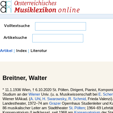
Volltextsuche
Artikelsuche
Artikel
|
Index
|
Literatur
Breitner,
Walter
*
11.1.1936
Wien
, †
6.10.2020 St. Pölten. Dirigent, Pianist, Kompon
Studium an der
Wiener
Univ. (u. a. Musikwissenschaft bei
E. Sche
Wiener MAkad. (
A. Uhl
,
H. Swarowsky
,
R. Schmid,
Frieda Valenzi
Landestheater, 1972–74 am
Grazer
Opernhaus Studienleiter und K
86 musikalischer Leiter am Stadttheater
St. Pölten
; 1964–69 Lehrtä
Konservatorium (Liedklasse), seit 1968 am
Konservatorium
der Sta