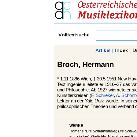
Volltextsuche
Artikel
|
Index
|
D
Broch,
Hermann
*
1.11.1886
Wien,
†
30.5.1951
New Hav
Textilingenieur leitete er 1916–27 das 
und Philosophie. Ab 1927 widmete er sic
Künstlerkreisen (
F. Schreker
,
A. Schönb
Lektor an der
Yale Univ.
wurde. In sein
philosophischen Theorien und verband da
WERKE
Romane
(Die Schlafwandler, Die Schuld
was sie tun),
Gedichte, Novellen und Essa