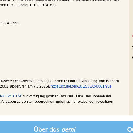
von P. M. Lützeler 1–13 (1974–81).
92);
ÖL
1995.
chisches Musiklexikon online
, begr. von Rudolf Flotzinger, hg. von Barbara
.2002
, abgerufen am
7.8.2026
),
https://dx.doi.org/10.1553/0x0001f95e
NC-SA 3.0 AT
zur Verfügung gestellt. Das Bild-, Film- und Tonmaterial
Angaben zu den Urheberrechten finden sich direkt bei den jeweiligen
Über das
oeml
Qu