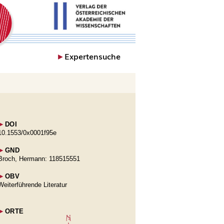
►
Expertensuche
►
DOI
10.1553/0x0001f95e
►
GND
Broch, Hermann: 118515551
►
OBV
Weiterführende Literatur
►
ORTE