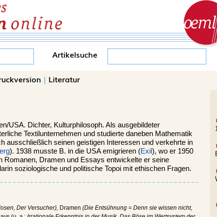
Artikelsuche
ruckversion
|
Literatur
en/USA.
Dichter, Kulturphilosoph. Als ausgebildeter
väterliche Textilunternehmen und studierte daneben Mathematik
h ausschließlich seinen geistigen Interessen und verkehrte in
erg
). 1938 musste B. in die USA emigrieren (
Exil
), wo er 1950
en Romanen, Dramen und Essays entwickelte er seine
rin soziologische und politische Topoi mit ethischen Fragen.
losen, Der Versucher),
Dramen
(Die Entsühnung = Denn sie wissen nicht,
ys (u. a.:
Irrationale Erkenntnis in der Musik, Das Böse im Wertsystem der