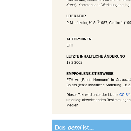
Kunst
). Kommentierte Werkausgabe, hg. 
LITERATUR
3
P. M. Lützeler,
H. B.
1987; Czeike 1 (19
AUTOR*INNEN
ETH
LETZTE INHALTLICHE ÄNDERUNG
18.2.2002
EMPFOHLENE ZITIERWEISE
ETH
, Art. „Broch, Hermann“, in:
Oesterrei
Boisits (letzte inhaltliche Änderung:
18.2
Dieser Text wird unter der Lizenz
CC BY-
unterliegt abweichenden Bestimmungen; 
Medien.
Das
oeml
ist...