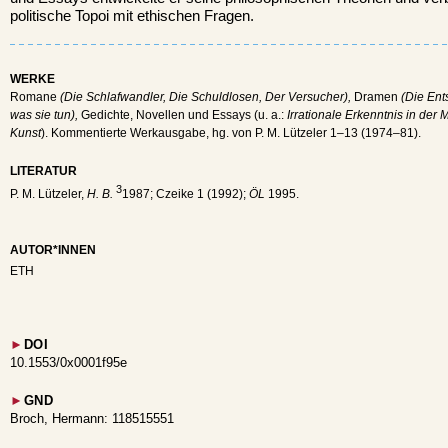
politische Topoi mit ethischen Fragen.
WERKE
Romane
(Die Schlafwandler, Die Schuldlosen, Der Versucher),
Dramen
(Die Ent
was sie tun),
Gedichte, Novellen und Essays (u. a.:
Irrationale Erkenntnis in der
Kunst
). Kommentierte Werkausgabe, hg. von P. M. Lützeler 1–13 (1974–81).
LITERATUR
3
P. M. Lützeler,
H. B.
1987; Czeike 1 (1992);
ÖL
1995.
AUTOR*INNEN
ETH
►
DOI
10.1553/0x0001f95e
►
GND
Broch, Hermann: 118515551