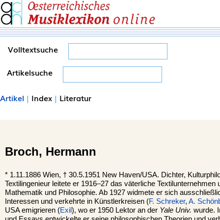
Volltextsuche
Artikelsuche
Artikel
|
Index
|
Literatur
Broch,
Hermann
*
1.11.1886
Wien,
†
30.5.1951
New Haven/USA.
Dichter, Kulturphil
Textilingenieur leitete er 1916–27 das väterliche Textilunternehmen
Mathematik und Philosophie. Ab 1927 widmete er sich ausschließlic
Interessen und verkehrte in Künstlerkreisen (
F. Schreker
,
A. Schön
USA emigrieren (
Exil
), wo er 1950 Lektor an der
Yale Univ.
wurde. 
und Essays entwickelte er seine philosophischen Theorien und ver