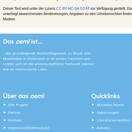
Dieser Text wird unter der Lizenz
CC BY-NC-SA 3.0 AT
zur Verfügung gestellt. Da
unterliegt abweichenden Bestimmungen; Angaben zu den Urheberrechten finden s
Medien.
Das
oeml
ist...
...das grundlegende Nachschlagewerk zu Musik und
Musikleben in Österreich in all seinen Facetten und
richtet sich an die wissenschaftliche Fachwelt ebenso
wie an interessierte Laien.
Über das
oeml
Quicklinks
Das Projekt
Aktuelles/Home
Partner
Abkürzungen
Kontakt
Literaturverzeichnis
Impressum
Datenschutz
Autoren
/