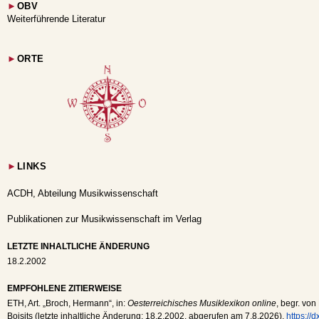
►
OBV
Weiterführende Literatur
►
ORTE
►
LINKS
ACDH, Abteilung Musikwissenschaft
Publikationen zur Musikwissenschaft im Verlag
LETZTE INHALTLICHE ÄNDERUNG
18.2.2002
EMPFOHLENE ZITIERWEISE
ETH
, Art. „Broch, Hermann“, in:
Oesterreichisches Musiklexikon online
, begr. von
Boisits (letzte inhaltliche Änderung:
18.2.2002
, abgerufen am
7.8.2026
),
https://