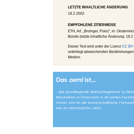
LETZTE INHALTLICHE ÄNDERUNG
18.2.2002
EMPFOHLENE ZITIERWEISE
ETH
, Art. „Broinger, Franz“, in:
Oesterreic
Boisits (letzte inhaltliche Änderung:
18.2
Dieser Text wird unter der Lizenz
CC BY-
unterliegt abweichenden Bestimmungen; 
Medien.
Das
oeml
ist...
...das grundlegende Nachschlagewerk zu Mus
Musikleben in Österreich in all seinen Facet
richtet sich an die wissenschaftliche Fachwe
wie an interessierte Laien.