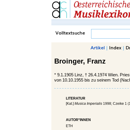
Volltextsuche
Artikel
|
Index
|
D
Broinger,
Franz
*
9.1.1905
Linz,
†
26.4.1974
Wien.
Pries
von 10.10.1955 bis zu seinem Tod (Nac
LITERATUR
[Kat.]
Musica Imperialis
1998; Czeike 1 (
AUTOR*INNEN
ETH