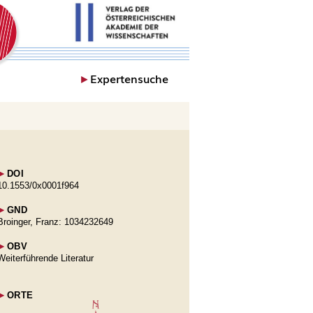
►
Expertensuche
►
DOI
10.1553/0x0001f964
►
GND
Broinger, Franz: 1034232649
►
OBV
Weiterführende Literatur
►
ORTE