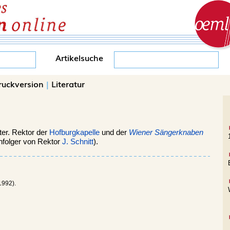
Artikelsuche
ruckversion
|
Literatur
ter. Rektor der
Hofburgkapelle
und der
Wiener Sängerknaben
hfolger von Rektor
J. Schnitt
).
1992).