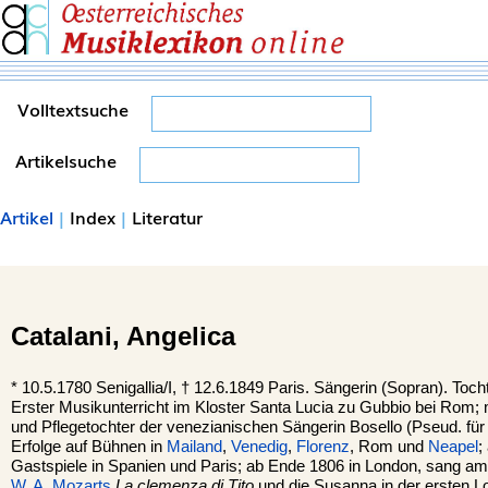
Volltextsuche
Artikelsuche
Artikel
|
Index
|
Literatur
Catalani,
Angelica
*
10.5.1780
Senigallia
/I, †
12.6.1849
Paris
. Sängerin (Sopran). Toc
Erster Musikunterricht im Kloster Santa Lucia zu Gubbio bei Rom;
und Pflegetochter der venezianischen Sängerin Bosello (Pseud. für
Erfolge auf Bühnen in
Mailand
,
Venedig
,
Florenz
, Rom und
Neapel
;
Gastspiele in Spanien und Paris; ab Ende 1806 in London, sang am Ki
W. A. Mozarts
La clemenza di Tito
und die Susanna in der ersten L