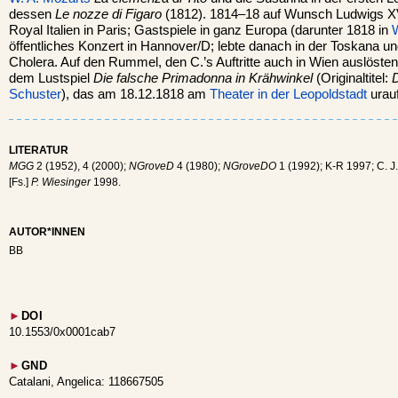
dessen
Le nozze di Figaro
(1812). 1814–18 auf Wunsch Ludwigs XVI
Royal Italien in Paris; Gastspiele in ganz Europa (darunter 1818 in
öffentliches Konzert in Hannover/D; lebte danach in der Toskana und
Cholera. Auf den Rummel, den C.’s Auftritte auch in Wien auslösten
dem Lustspiel
Die falsche Primadonna in Krähwinkel
(Originaltitel:
D
Schuster
), das am 18.12.1818 am
Theater in der Leopoldstadt
urauf
LITERATUR
MGG
2 (1952), 4 (2000);
NGroveD
4 (1980);
NGroveDO
1 (1992); K-R 1997; C. J. H
[Fs.]
P. Wiesinger
1998.
AUTOR*INNEN
BB
►
DOI
10.1553/0x0001cab7
►
GND
Catalani, Angelica: 118667505