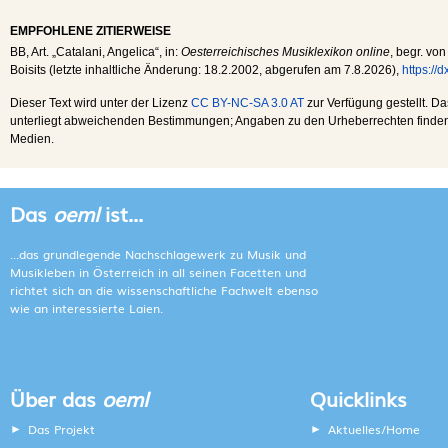
EMPFOHLENE ZITIERWEISE
BB
, Art. „Catalani, Angelica“, in:
Oesterreichisches Musiklexikon online
, begr. vo
Boisits (letzte inhaltliche Änderung:
18.2.2002
, abgerufen am
7.8.2026
),
https://
Dieser Text wird unter der Lizenz
CC BY-NC-SA 3.0 AT
zur Verfügung gestellt. Da
unterliegt abweichenden Bestimmungen; Angaben zu den Urheberrechten finden s
Medien.
Das
oeml
ist...
...das grundlegende Nachschlagewerk zu Musik und
Musikleben in Österreich in all seinen Facetten und
richtet sich an die wissenschaftliche Fachwelt ebenso
wie an interessierte Laien.
Über das
oeml
Quicklinks
Das Projekt
Aktuelles/Home