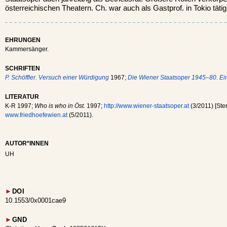
österreichischen Theatern. Ch. war auch als Gastprof. in Tokio tätig
EHRUNGEN
Kammersänger.
SCHRIFTEN
P. Schöffler. Versuch einer Würdigung
1967;
Die Wiener Staatsoper 1945–80. E
LITERATUR
K-R 1997;
Who is who in Öst.
1997;
http://www.wiener-staatsoper.at
(3/2011) [Ste
www.friedhoefewien.at
(5/2011).
AUTOR*INNEN
UH
►
DOI
10.1553/0x0001cae9
►
GND