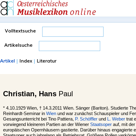
Volltextsuche
Artikelsuche
Artikel
|
Index
|
Literatur
Christian,
Hans
Paul
*
4.10.1929
Wien
, †
14.3.2011 Wien. Sänger (Bariton). Studierte T
Reinhardt-Seminar in
Wien
und war zunächst Schauspieler und Fe
Gesangsunterricht bei Tino Pattiera,
P. Schöffler
und
L. Weber
trat 
vorwiegend kleineren Partien an der Wiener
Staatsoper
auf, mit de
europäischen Opernhäusern gastierte. Darüber hinaus engagierte e
Staatsoper auch jahrelang als Betriebsrat. Größere Rollen verkörpe