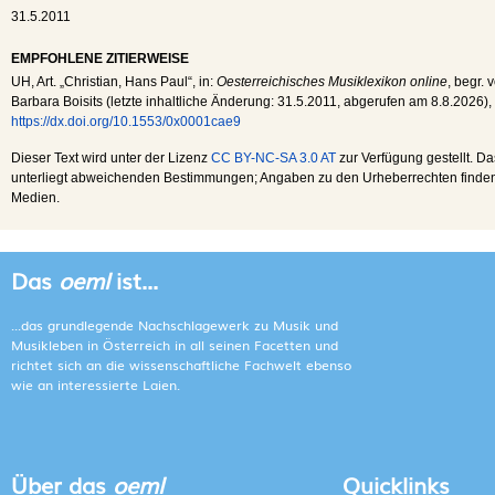
31.5.2011
EMPFOHLENE ZITIERWEISE
UH
, Art. „Christian, Hans Paul“, in:
Oesterreichisches Musiklexikon online
, begr. 
Barbara Boisits (letzte inhaltliche Änderung:
31.5.2011
, abgerufen am
8.8.2026
),
https://dx.doi.org/10.1553/0x0001cae9
Dieser Text wird unter der Lizenz
CC BY-NC-SA 3.0 AT
zur Verfügung gestellt. Da
unterliegt abweichenden Bestimmungen; Angaben zu den Urheberrechten finden s
Medien.
Das
oeml
ist...
...das grundlegende Nachschlagewerk zu Musik und
Musikleben in Österreich in all seinen Facetten und
richtet sich an die wissenschaftliche Fachwelt ebenso
wie an interessierte Laien.
Über das
oeml
Quicklinks