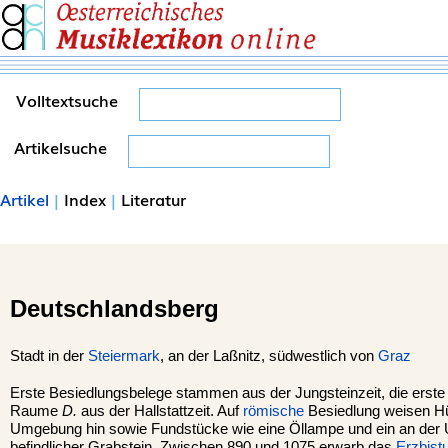
Volltextsuche
Artikelsuche
Artikel
|
Index
|
Literatur
Deutschlandsberg
Stadt in der
Steiermark
, an der Laßnitz, südwestlich von
Graz
Erste Besiedlungsbelege stammen aus der Jungsteinzeit, die erste
Raume
D.
aus der Hallstattzeit. Auf
römische
Besiedlung weisen Hüg
Umgebung hin sowie Fundstücke wie eine Öllampe und ein an der U
befindlicher Grabstein. Zwischen 890 und 1075 erwarb das
Erzbist