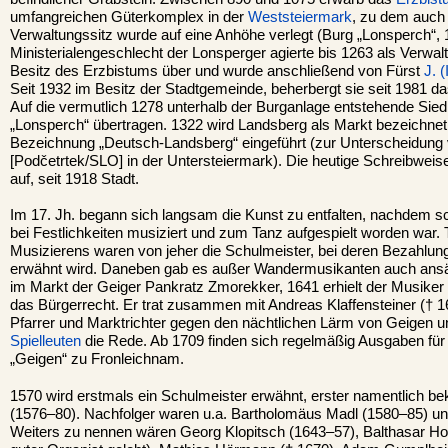
umfangreichen Güterkomplex in der
Weststeiermark
, zu dem auc
Verwaltungssitz wurde auf eine Anhöhe verlegt (Burg „Lonsperch“,
Ministerialengeschlecht der Lonsperger agierte bis 1263 als Verwalt
Besitz des Erzbistums über und wurde anschließend von Fürst
J. (
Seit 1932 im Besitz der Stadtgemeinde, beherbergt sie seit 1981 
Auf die vermutlich 1278 unterhalb der Burganlage entstehende Si
„Lonsperch“ übertragen. 1322 wird Landsberg als Markt bezeichnet u
Bezeichnung „Deutsch-Landsberg“ eingeführt (zur Unterscheidung
[Podčetrtek/SLO] in der Untersteiermark). Die heutige Schreibwei
auf, seit 1918 Stadt.
Im 17. Jh. begann sich langsam die Kunst zu entfalten, nachdem sc
bei Festlichkeiten musiziert und zum Tanz aufgespielt worden war.
Musizierens waren von jeher die Schulmeister, bei deren Bezahlun
erwähnt wird. Daneben gab es außer Wandermusikanten auch ansä
im Markt der Geiger Pankratz Zmorekker, 1641 erhielt der Musiker 
das Bürgerrecht. Er trat zusammen mit Andreas Klaffensteiner († 16
Pfarrer und Marktrichter gegen den nächtlichen Lärm von Geigen und
Spielleuten
die Rede. Ab 1709 finden sich regelmäßig Ausgaben fü
„Geigen“ zu Fronleichnam.
1570 wird erstmals ein Schulmeister erwähnt, erster namentlich b
(1576–80). Nachfolger waren u.a. Bartholomäus Madl (1580–85) un
Weiters zu nennen wären Georg Klopitsch (1643–57), Balthasar Ho