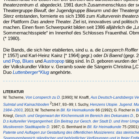
theaterzentrum d.
abgedeckt. 1981 durch Zusammenschluss der sei
Theatergruppe
Biwulf,
der Jugendgruppe
Biwurm
und der Theaterg
Sterz
entstanden, formierte es sich 1986 zum
Kulturverein theater
der Plattform
Das andere Theater.
Ziel ist, innovatives und politisc
machen. Einen fixen Schwerpunkt bilden seit 1986 alljährlich die „
Sommernachtsspiele“ im Innenhof des Schlosses Frauenthal. Obma
(* 1980).
Die Bands, die sich hier etablierten, sind u. a. die
Lonsperch Roffler
[* 1957] und Karl-Heinz Kainz [* 1964] gegr.) oder
Di Baend
(gegr. 
und Pop
,
Blues
und
Austropop
tätig sind. In
D.
geboren wurden der 
der Volkskundler Viktor v. Geramb sowie die Sängerin Christina [„C
Duo
Luttenberger*Klug
angehörte.
LITERATUR
W. Tscherne,
Von Lonsperch zu D.
[1990]; W. Knaffl,
Aus Deutsch-Landsbergs Ve
2
Sulmtal und Kainachboden
1947, 93–99; I. Suchy,
Henzens Utopie. Jugend. Mus
1984–2003,
2013; W. Tscherne in
Bll. für Heimatkunde
66 (1992); G. Fischer in
B
Kriegl,
Gesch. und Gegenwart der Kirchenmusik im Bereich des Dekanates D.,
Di
D.s kultureller Vergangenheit. Ein Beitrag zur Gesch. der Stadt D. und ihrer Um
Musikverein Stadtkapelle D.
1987; G. Bernhard in
Bll. für Heimatkunde
75 (2001);
Patente und Auflagen zur Gestaltung des öffentlichen Musizierens: das steirisch
Spannungsbereich ständischer und behördlicher Verfügungen und in freier Entfa