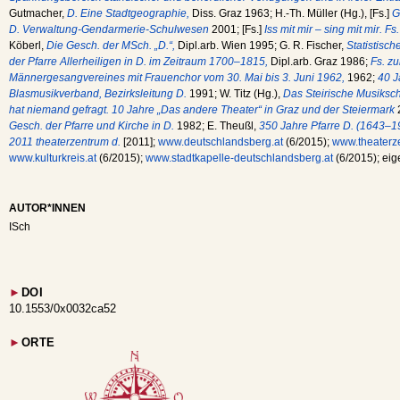
Gutmacher,
D. Eine Stadtgeographie,
Diss. Graz 1963; H.-Th. Müller (Hg.), [Fs.]
G
D. Verwaltung-Gendarmerie-Schulwesen
2001; [Fs.]
Iss mit mir – sing mit mir. 
Köberl,
Die Gesch. der MSch. „D.“,
Dipl.arb. Wien 1995; G. R. Fischer,
Statistisc
der Pfarre Allerheiligen in D. im Zeitraum 1700–1815,
Dipl.arb. Graz 1986;
Fs. zu
Männergesangvereines mit Frauenchor vom 30. Mai bis 3. Juni 1962,
1962;
40 J
Blasmusikverband, Bezirksleitung D.
1991; W. Titz (Hg.),
Das Steirische Musiksc
hat niemand gefragt. 10 Jahre „Das andere Theater“ in Graz und der Steiermark
2
Gesch. der Pfarre und Kirche in D.
1982; E. Theußl,
350 Jahre Pfarre D. (1643–1
2011 theaterzentrum d.
[2011];
www.deutschlandsberg.at
(6/2015);
www.theaterz
www.kulturkreis.at
(6/2015);
www.stadtkapelle-deutschlandsberg.at
(6/2015); ei
AUTOR*INNEN
ISch
►
DOI
10.1553/0x0032ca52
►
ORTE