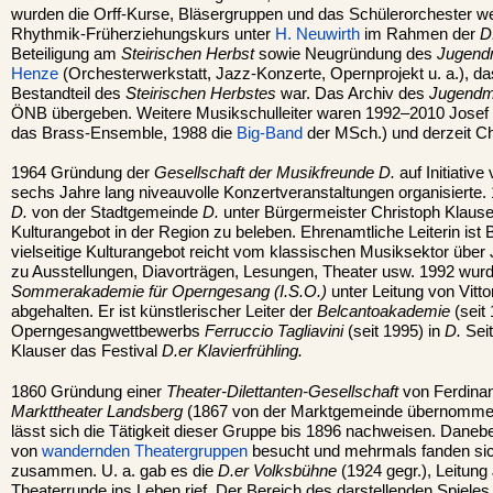
wurden die Orff-Kurse, Bläsergruppen und das Schülerorchester we
Rhythmik-Früherziehungskurs unter
H. Neuwirth
im Rahmen der
D
Beteiligung am
Steirischen Herbst
sowie Neugründung des
Jugend
Henze
(Orchesterwerkstatt, Jazz-Konzerte, Opernprojekt u. a.), d
Bestandteil des
Steirischen Herbstes
war. Das Archiv des
Jugendm
ÖNB übergeben. Weitere Musikschulleiter waren 1992–2010 Josef 
das Brass-Ensemble, 1988 die
Big-Band
der MSch.) und derzeit Chr
1964 Gründung der
Gesellschaft der Musikfreunde D.
auf Initiative
sechs Jahre lang niveauvolle Konzertveranstaltungen organisierte
D.
von der Stadtgemeinde
D.
unter Bürgermeister Christoph Klause
Kulturangebot in der Region zu beleben. Ehrenamtliche Leiterin ist
vielseitige Kulturangebot reicht vom klassischen Musiksektor über
zu Ausstellungen, Diavorträgen, Lesungen, Theater usw. 1992 wur
Sommerakademie für Operngesang (I.S.O.)
unter Leitung von Vitto
abgehalten. Er ist künstlerischer Leiter der
Belcantoakademie
(seit
Operngesangwettbewerbs
Ferruccio Tagliavini
(seit 1995) in
D.
Seit
Klauser das Festival
D.er Klavierfrühling.
1860 Gründung einer
Theater-Dilettanten-Gesellschaft
von Ferdina
Markttheater Landsberg
(1867 von der Marktgemeinde übernomme
lässt sich die Tätigkeit dieser Gruppe bis 1896 nachweisen. Dane
von
wandernden Theatergruppen
besucht und mehrmals fanden si
zusammen. U. a. gab es die
D.er Volksbühne
(1924 gegr.), Leitung 
Theaterrunde ins Leben rief. Der Bereich des darstellenden Spiele