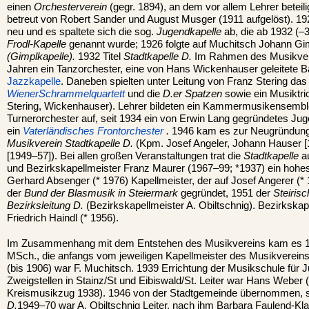
einen
Orchesterverein
(gegr. 1894), an dem vor allem Lehrer beteil
betreut von Robert Sander und August Musger (1911 aufgelöst). 19
neu und es spaltete sich die sog.
Jugendkapelle
ab, die ab 1932 (–3
Frodl-Kapelle
genannt wurde; 1926 folgte auf Muchitsch Johann Gim
(Gimplkapelle).
1932 Titel
Stadtkapelle D.
Im Rahmen des Musikvere
Jahren ein Tanzorchester, eine von Hans Wickenhauser geleitete B
Jazzkapelle
. Daneben spielten unter Leitung von Franz Stering das
Wiener
Schrammelquartett
und die
D.er Spatzen
sowie ein Musiktrio
Stering, Wickenhauser). Lehrer bildeten ein Kammermusikensemble.
Turnerorchester auf, seit 1934 ein von Erwin Lang gegründetes Jug
ein
Vaterländisches Frontorchester
.
1946 kam es zur Neugründung
Musikverein Stadtkapelle D.
(Kpm. Josef Angeler, Johann Hauser [1
[1949–57]). Bei allen großen Veranstaltungen trat die
Stadtkapelle
au
und Bezirkskapellmeister Franz Maurer (1967–99; *1937) ein hohes 
Gerhard Absenger (* 1976) Kapellmeister, der auf Josef Angerer (* 
der
Bund der Blasmusik in Steiermark
gegründet, 1951 der
Steiris
Bezirksleitung D.
(Bezirkskapellmeister A. Obiltschnig). Bezirkskape
Friedrich Haindl (* 1956).
Im Zusammenhang mit dem Entstehen des Musikvereins kam es 1
MSch., die anfangs vom jeweiligen Kapellmeister des Musikvereins 
(bis 1906) war F. Muchitsch. 1939 Errichtung der Musikschule für 
Zweigstellen in Stainz/St und Eibiswald/St. Leiter war Hans Weber
Kreismusikzug 1938). 1946 von der Stadtgemeinde übernommen, s
D.
1949–70 war A. Obiltschnig Leiter, nach ihm Barbara Faulend-Klau