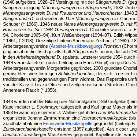
(1940 aufgelöst). 1920–27 Vereinigung mit der
Sängerrunde D.
(geg
Sängervereinigung
Männergesangverein-Sängerrunde;
1932 Umben
Männergesangverein D. mit Frauenchor und Hausorchester.
1940 
Sängerrunde D.
und wieder als
D.er Männergesangverein,
Chormeis
Schuber († 1966). 1946 neuer Name
Männergesangverein D. mit F
Hausorchester.
Seit 1984
Gesangverein D.
Chorleiter waren u. a. E
94, Chorleiter 1965–94), Kurt Weißenberger (1994–97), Edith Wipp
* 1961, † 2013). Derzeitige Leiterin Annemarie Zechner (* 1962). 
Arbeitergesangvereins (
Arbeiter-Musikbewegung
)
Frohsinn
(Chorme
ging aus ihm die Tischgesellschaft
Sängerrunde
hervor, die sich 19
in den
Arbeitersängerbund D.
spaltete. Letzterer wurde 1954 durch 
1949 veranstaltete er (unter Leitung von Hans Gimpl) ein großes
Sä
Arbeitergesangverein Morgenröte gegründet. 2000 gründete Chorle
gemischten, vierstimmigen
Schilcherlandchor
, der sich in erster L
traditionellen und gegenwärtigen Form widmet. Das Repertoire umf
von der Klassik bis zu Oldies und zeitgenössischen Stücken. Chorlei
Annemarie Rauch (* 1956).
1848 wurden mit der Bildung der Nationalgarde (1850 aufgelöst) ei
Kapellmeister L. Strohmayer aufgestellt und Karl Ignaz Mayer als
1853 Erwähnung einer von J. Wallner geführten
D.er Marktmusikka
organisierte Johann Zimmermann eine
Veteranenmusikkapelle
(bis
Zündholzfabrik eine
Feuerwehr-Musikkapelle
gegründet (Leitung F.
Zündwarenfabrikskapelle
entstand (1897 aufgelöst). Aus dieser La
Deutsch-Landsberger Musikverein
gegründet, Kapellmeister war F