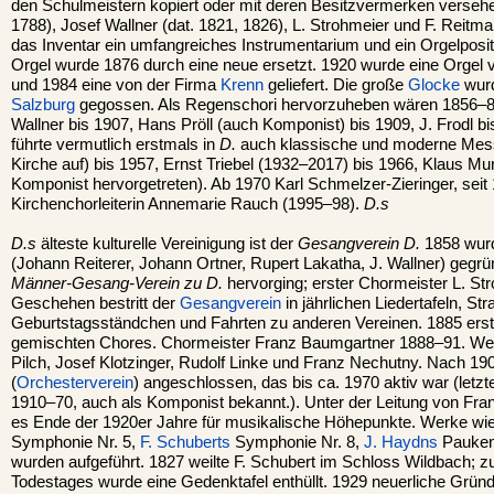
den Schulmeistern kopiert oder mit deren Besitzvermerken versehe
1788), Josef Wallner (dat. 1821, 1826), L. Strohmeier und F. Reitm
das Inventar ein umfangreiches Instrumentarium und ein Orgelpositi
Orgel wurde 1876 durch eine neue ersetzt. 1920 wurde eine Orgel
und 1984 eine von der Firma
Krenn
geliefert. Die große
Glocke
wurd
Salzburg
gegossen. Als Regenschori hervorzuheben wären 1856–88
Wallner bis 1907, Hans Pröll (auch Komponist) bis 1909, J. Frodl bi
führte vermutlich erstmals in
D.
auch klassische und moderne Mess
Kirche auf) bis 1957, Ernst Triebel (1932–2017) bis 1966, Klaus Mu
Komponist hervorgetreten). Ab 1970 Karl Schmelzer-Zieringer, sei
Kirchenchorleiterin Annemarie Rauch (1995–98).
D.s
D.s
älteste kulturelle Vereinigung ist der
Gesangverein D.
1858 wur
(Johann Reiterer, Johann Ortner, Rupert Lakatha, J. Wallner) gegr
Männer-Gesang-Verein zu D.
hervorging; erster Chormeister L. Str
Geschehen bestritt der
Gesangverein
in jährlichen Liedertafeln, St
Geburtstagsständchen und Fahrten zu anderen Vereinen. 1885 erst
gemischten Chores. Chormeister Franz Baumgartner 1888–91. Weit
Pilch, Josef Klotzinger, Rudolf Linke und Franz Nechutny. Nach 1
(
Orchesterverein
) angeschlossen, das bis ca. 1970 aktiv war (letzte
1910–70, auch als Komponist bekannt.). Unter der Leitung von Fra
es Ende der 1920er Jahre für musikalische Höhepunkte. Werke wi
Symphonie Nr. 5,
F. Schuberts
Symphonie Nr. 8,
J. Haydns
Pauken
wurden aufgeführt. 1827 weilte F. Schubert im Schloss Wildbach; z
Todestages wurde eine Gedenktafel enthüllt. 1929 neuerliche Gr