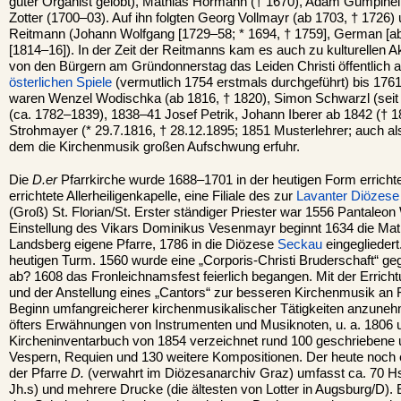
guter Organist gelobt), Mathias Hörmann († 1670), Adam Gumplhe
Zotter (1700–03). Auf ihn folgten Georg Vollmayr (ab 1703, † 1726) 
Reitmann (Johann Wolfgang [1729–58; * 1694, † 1759], German [ab
[1814–16]). In der Zeit der Reitmanns kam es auch zu kulturellen A
von den Bürgern am Gründonnerstag das Leiden Christi öffentlich a
österlichen Spiele
(vermutlich 1754 erstmals durchgeführt) bis 176
waren Wenzel Wodischka (ab 1816, † 1820), Simon Schwarzl (seit 
(ca. 1782–1839), 1838–41 Josef Petrik, Johann Iberer ab 1842 († 
Strohmayer (* 29.7.1816, † 28.12.1895; 1851 Musterlehrer; auch als
dem die Kirchenmusik großen Aufschwung erfuhr.
Die
D.er
Pfarrkirche wurde 1688–1701 in der heutigen Form errichte
errichtete Allerheiligenkapelle, eine Filiale des zur
Lavanter Diözese
(Groß) St. Florian/St. Erster ständiger Priester war 1556 Pantaleon
Einstellung des Vikars Dominikus Vesenmayr beginnt 1634 die Matr
Landsberg eigene Pfarre, 1786 in die Diözese
Seckau
eingegliedert.
heutigen Turm. 1560 wurde eine „Corporis-Christi Bruderschaft“ ge
ab? 1608 das Fronleichnamsfest feierlich begangen. Mit der Errich
und der Anstellung eines „Cantors“ zur besseren Kirchenmusik an 
Beginn umfangreicherer kirchenmusikalischer Tätigkeiten anzunehm
öfters Erwähnungen von Instrumenten und Musiknoten, u. a. 1806 
Kircheninventarbuch von 1854 verzeichnet rund 100 geschriebene
Vespern, Requien und 130 weitere Kompositionen. Der heute noch 
der Pfarre
D.
(verwahrt im Diözesanarchiv Graz) umfasst ca. 70 Hs
Jh.s) und mehrere Drucke (die ältesten von Lotter in Augsburg/D).