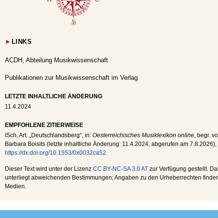
►
LINKS
ACDH, Abteilung Musikwissenschaft
Publikationen zur Musikwissenschaft im Verlag
LETZTE INHALTLICHE ÄNDERUNG
11.4.2024
EMPFOHLENE ZITIERWEISE
ISch
, Art. „Deutschlandsberg“, in:
Oesterreichisches Musiklexikon online
, begr. v
Barbara Boisits (letzte inhaltliche Änderung:
11.4.2024
, abgerufen am
7.8.2026
),
https://dx.doi.org/10.1553/0x0032ca52
Dieser Text wird unter der Lizenz
CC BY-NC-SA 3.0 AT
zur Verfügung gestellt. Da
unterliegt abweichenden Bestimmungen; Angaben zu den Urheberrechten finden s
Medien.