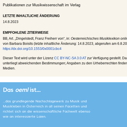
Publikationen zur Musikwissenschaft im Verlag
LETZTE INHALTLICHE ÄNDERUNG
14.8.2023
EMPFOHLENE ZITIERWEISE
BB
, Art. „Dingelstedt, Franz Freiherr von“, in:
Oesterreichisches Musiklexikon onli
von Barbara Boisits (letzte inhaltliche Änderung:
14.8.2023
, abgerufen am
6.8.2
https://dx.doi.org/10.1553/0x0001cbc4
Dieser Text wird unter der Lizenz
CC BY-NC-SA 3.0 AT
zur Verfügung gestellt. Da
unterliegt abweichenden Bestimmungen; Angaben zu den Urheberrechten finden s
Medien.
Das
oeml
ist...
...das grundlegende Nachschlagewerk zu Musik und
Musikleben in Österreich in all seinen Facetten und
richtet sich an die wissenschaftliche Fachwelt ebenso
wie an interessierte Laien.