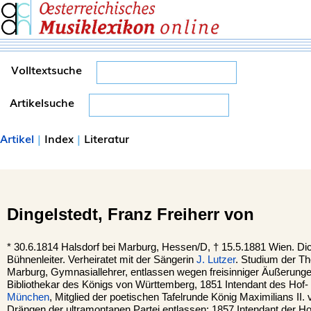
Volltextsuche
Artikelsuche
Artikel
|
Index
|
Literatur
Dingelstedt,
Franz Freiherr von
*
30.6.1814
Halsdorf
bei Marburg, Hessen/D, †
15.5.1881
Wien
. Di
Bühnenleiter. Verheiratet mit der Sängerin
J. Lutzer
. Studium der Th
Marburg, Gymnasiallehrer, entlassen wegen freisinniger Äußerungen,
Bibliothekar des Königs von Württemberg, 1851 Intendant des Hof- 
München
, Mitglied der poetischen Tafelrunde König Maximilians II.
Drängen der ultramontanen Partei entlassen; 1857 Intendant der H