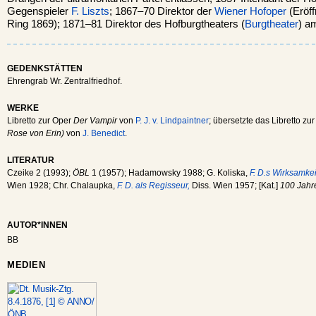
Gegenspieler
F. Liszts
; 1867–70 Direktor der
Wiener
Hofoper
(Eröf
Ring 1869); 1871–81 Direktor des Hofburgtheaters (
Burgtheater
) a
GEDENKSTÄTTEN
Ehrengrab Wr. Zentralfriedhof.
WERKE
Libretto zur Oper
Der Vampir
von
P. J. v. Lindpaintner
; übersetzte das Libretto zu
Rose von Erin)
von
J. Benedict
.
LITERATUR
Czeike 2 (1993);
ÖBL
1 (1957); Hadamowsky 1988; G. Koliska,
F. D.s Wirksamke
Wien 1928; Chr. Chalaupka,
F. D. als Regisseur,
Diss. Wien 1957; [Kat.]
100 Jahr
AUTOR*INNEN
BB
MEDIEN