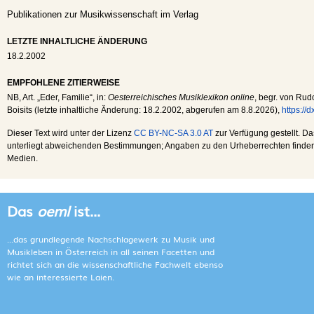
Publikationen zur Musikwissenschaft im Verlag
LETZTE INHALTLICHE ÄNDERUNG
18.2.2002
EMPFOHLENE ZITIERWEISE
NB
, Art. „Eder, Familie“, in:
Oesterreichisches Musiklexikon online
, begr. von Rudo
Boisits (letzte inhaltliche Änderung:
18.2.2002
, abgerufen am
8.8.2026
),
https://
Dieser Text wird unter der Lizenz
CC BY-NC-SA 3.0 AT
zur Verfügung gestellt. Da
unterliegt abweichenden Bestimmungen; Angaben zu den Urheberrechten finden s
Medien.
Das
oeml
ist...
...das grundlegende Nachschlagewerk zu Musik und
Musikleben in Österreich in all seinen Facetten und
richtet sich an die wissenschaftliche Fachwelt ebenso
wie an interessierte Laien.