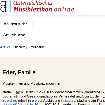
Volltextsuche
Artikelsuche
Artikel
|
Index
|
Literatur
Eder,
Familie
Musikerinnen und Musikpädagoginnen
Nada
E. (geb. Bertić): * 26.1.1885 Warasdin/Kroatien (Varaždin/HR
Sopranistin und Gesangspädagogin. Verheiratet mit Albin E., dem E
Streicher
; erhielt ihre erste Ausbildung in
Zagreb
, studierte am Kon
der Musikfreunde in Wien
.
1907–10 Sängerin am Strassburger Stad