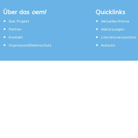
Über das
oeml
Quicklinks
Das Projekt
Aktuelles/Home
Partner
Abkürzungen
Kontakt
Literaturverzeichnis
Impressum
Datenschutz
Autoren
/