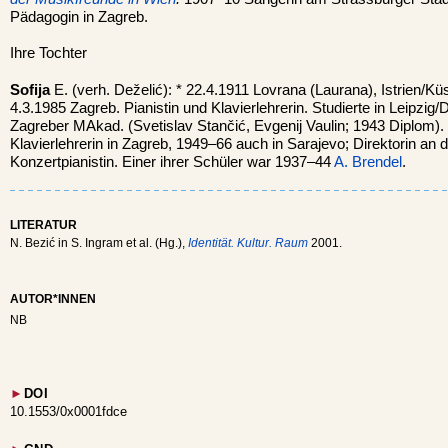
Pädagogin in Zagreb.
Ihre Tochter
Sofija
E. (verh. Deželić): * 22.4.1911 Lovrana (Laurana), Istrien/K
4.3.1985 Zagreb. Pianistin und Klavierlehrerin. Studierte in Leipzig
Zagreber MAkad. (Svetislav Stančić, Evgenij Vaulin; 1943 Diplom
Klavierlehrerin in Zagreb, 1949–66 auch in Sarajevo; Direktorin an
Konzertpianistin. Einer ihrer Schüler war 1937–44
A. Brendel
.
LITERATUR
N. Bezić in S. Ingram et al. (Hg.),
Identität. Kultur. Raum
2001.
AUTOR*INNEN
NB
►
DOI
10.1553/0x0001fdce