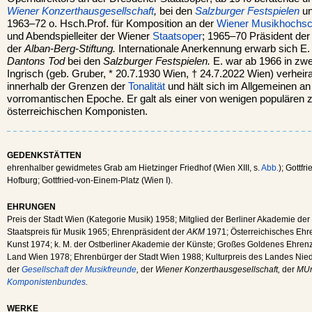
Wiener Konzerthausgesellschaft
,
bei den
Salzburger Festspielen
un
1963–72 o. Hsch.Prof. für Komposition an der
Wiener
Musikhochsc
und Abendspielleiter der Wiener
Staatsoper
; 1965–70 Präsident de
der
Alban-Berg-Stiftung.
Internationale Anerkennung erwarb sich E.
Dantons Tod
bei den
Salzburger Festspielen.
E. war ab 1966 in zwei
Ingrisch (geb. Gruber, * 20.7.1930 Wien, † 24.7.2022 Wien) verheira
innerhalb der Grenzen der
Tonalität
und hält sich im Allgemeinen an
vorromantischen Epoche. Er galt als einer von wenigen populären 
österreichischen Komponisten.
GEDENKSTÄTTEN
ehrenhalber gewidmetes Grab am Hietzinger Friedhof (Wien XIII, s.
Abb.
); Gottf
Hofburg; Gottfried-von-Einem-Platz (Wien I).
EHRUNGEN
Preis der Stadt Wien (Kategorie Musik) 1958; Mitglied der Berliner Akademie der
Staatspreis für Musik 1965; Ehrenpräsident der
AKM
1971; Österreichisches Ehr
Kunst 1974; k. M. der Ostberliner Akademie der Künste; Großes Goldenes Ehren
Land Wien 1978; Ehrenbürger der Stadt Wien 1988; Kulturpreis des Landes Nied
der
Gesellschaft der Musikfreunde
,
der
Wiener Konzerthausgesellschaft,
der
MUn
Komponistenbundes
.
WERKE