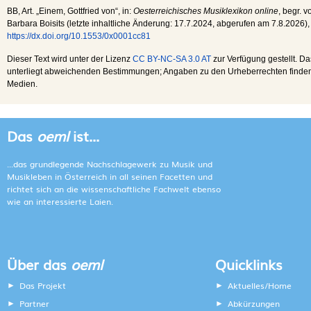
BB
, Art. „Einem, Gottfried von“, in:
Oesterreichisches Musiklexikon online
, begr. v
Barbara Boisits (letzte inhaltliche Änderung:
17.7.2024
, abgerufen am
7.8.2026
),
https://dx.doi.org/10.1553/0x0001cc81
Dieser Text wird unter der Lizenz
CC BY-NC-SA 3.0 AT
zur Verfügung gestellt. Da
unterliegt abweichenden Bestimmungen; Angaben zu den Urheberrechten finden s
Medien.
Das
oeml
ist...
...das grundlegende Nachschlagewerk zu Musik und
Musikleben in Österreich in all seinen Facetten und
richtet sich an die wissenschaftliche Fachwelt ebenso
wie an interessierte Laien.
Über das
oeml
Quicklinks
Das Projekt
Aktuelles/Home
Partner
Abkürzungen