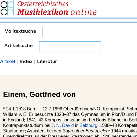
Volltextsuche
Artikelsuche
Artikel
|
Index
|
Literatur
Einem,
Gottfried von
*
24.1.1918
Bern
, †
12.7.1996
Oberdürnbach
/NÖ. Komponist. Sohn d
William v. E. Er besuchte 1928–37 das Gymnasium in Plön/D und 
in England; 1941–43 Kompositionsstudium bei Boris Blacher in Berl
Kontrapunktstudium bei
J. N. David
in
Salzburg
. 1938–43 Korrepetit
Staatsoper; Assistent bei den
Bayreuther Festspielen;
1944 musikal
Operndirektors an der Dresdener Staatsoper; ab 1946 beratende und