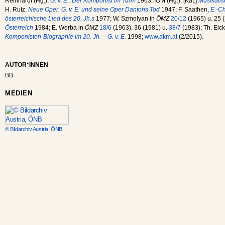
Reinhardt (Hg.),
G. v. E.: Der Komponist im Turm
1963; IÖM (Hg.), [Kat.]
Musikalis
H. Rutz,
Neue Oper. G. v. E. und seine Oper Dantons Tod
1947; F. Saathen,
E.-Ch
österreichische Lied des 20. Jh.s
1977; W. Szmolyan in
ÖMZ
20/12
(1965) u. 25 (
Österreich
1984; E. Werba in
ÖMZ
18/6
(1963), 36 (1981) u.
38/7
(1983); Th. Eick
Komponisten-Biographie im 20. Jh. – G. v. E.
1998;
www.akm.at
(2/2015).
AUTOR*INNEN
BB
MEDIEN
© Bildarchiv Austria, ÖNB