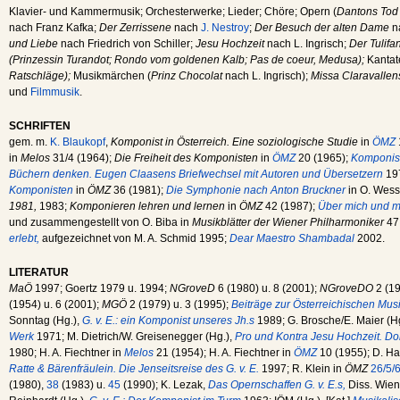
Klavier- und Kammermusik; Orchesterwerke; Lieder; Chöre; Opern (
Dantons Tod
nach Franz Kafka;
Der Zerrissene
nach
J. Nestroy
;
Der Besuch der alten Dame
na
und Liebe
nach Friedrich von Schiller;
Jesu Hochzeit
nach L. Ingrisch;
Der Tulifan
(Prinzessin Turandot; Rondo vom goldenen Kalb; Pas de coeur, Medusa);
Kanta
Ratschläge);
Musikmärchen (
Prinz Chocolat
nach L. Ingrisch);
Missa Claravallens
und
Filmmusik
.
SCHRIFTEN
gem. m.
K. Blaukopf
,
Komponist in Österreich. Eine soziologische Studie
in
ÖMZ
in
Melos
31/4 (1964);
Die Freiheit des Komponisten
in
ÖMZ
20 (1965);
Komponist
Büchern denken. Eugen Claasens Briefwechsel mit Autoren und Übersetzern
19
Komponisten
in
ÖMZ
36 (1981);
Die Symphonie nach Anton Bruckner
in O. Wesse
1981,
1983;
Komponieren lehren und lernen
in
ÖMZ
42 (1987);
Über mich und m
und zusammengestellt von O. Biba in
Musikblätter der Wiener Philharmoniker
47
erlebt,
aufgezeichnet von M. A. Schmid 1995;
Dear Maestro Shambadal
2002.
LITERATUR
MaÖ
1997; Goertz 1979 u. 1994;
NGroveD
6 (1980) u. 8 (2001);
NGroveDO
2 (1
(1954) u. 6 (2001);
MGÖ
2 (1979) u. 3 (1995);
Beiträge zur Österreichischen Mus
Sonntag (Hg.),
G. v. E.: ein Komponist unseres Jh.s
1989; G. Brosche/E. Maier (Hg.
Werk
1971; M. Dietrich/W. Greisenegger (Hg.),
Pro und Kontra Jesu Hochzeit. D
1980; H. A. Fiechtner in
Melos
21 (1954); H. A. Fiechtner in
ÖMZ
10 (1955); D. H
Ratte & Bärenfräulein. Die Jenseitsreise des G. v. E.
1997; R. Klein in
ÖMZ
26/5/
(1980),
38
(1983) u.
45
(1990); K. Lezak,
Das Opernschaffen G. v. E.s,
Diss. Wien