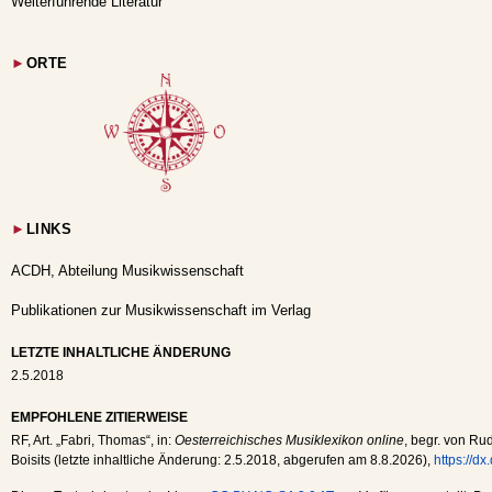
Weiterführende Literatur
►
ORTE
►
LINKS
ACDH, Abteilung Musikwissenschaft
Publikationen zur Musikwissenschaft im Verlag
LETZTE INHALTLICHE ÄNDERUNG
2.5.2018
EMPFOHLENE ZITIERWEISE
RF
, Art. „Fabri, Thomas“, in:
Oesterreichisches Musiklexikon online
, begr. von Rud
Boisits (letzte inhaltliche Änderung:
2.5.2018
, abgerufen am
8.8.2026
),
https://d