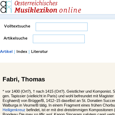
Volltextsuche
Artikelsuche
Artikel
|
Index
|
Literatur
Fabri,
Thomas
*
vor 1400 (Ort?), †
nach 1415 (Ort?). Geistlicher und Komponist. 
gen. Tapissier (vielleicht in Paris) und wohl befreundet mit Magist
Ecghaerd) von Brügge/B, 1412–15 daselbst an St. Donatien Succentor
Walburga in Veurne/B tätig. In einem Fragment eines frühen Chorbuc
Heiligenkreuz
befindet, ist er mit drei dreistimmigen Kompositonen
Rondeau
Die mey so liflic wol,
Kanon
Sinceram salutem care
) ver