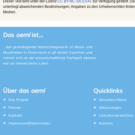
Dieser Text wird unter der Lizenz
CC BY-NC-SA 3.0 AT
zur Verfügung gestellt. Da
unterliegt abweichenden Bestimmungen; Angaben zu den Urheberrechten finden s
Medien.
Das
oeml
ist...
...das grundlegende Nachschlagewerk zu Musik und
Musikleben in Österreich in all seinen Facetten und
richtet sich an die wissenschaftliche Fachwelt ebenso
wie an interessierte Laien.
Über das
oeml
Quicklinks
Das Projekt
Aktuelles/Home
Partner
Abkürzungen
Kontakt
Literaturverzeichnis
Impressum
Datenschutz
Autoren
/