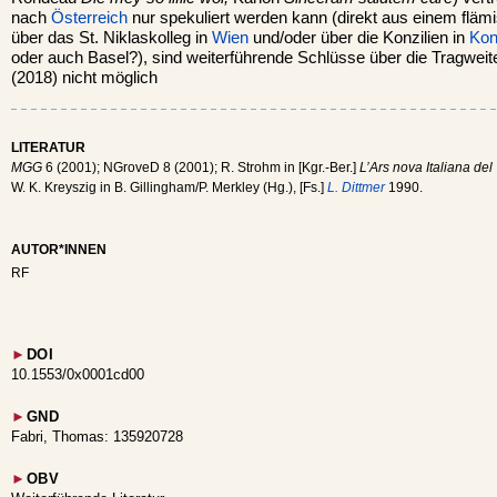
nach
Österreich
nur spekuliert werden kann (direkt aus einem flämi
über das St. Niklaskolleg in
Wien
und/oder über die Konzilien in
Kon
oder auch Basel?), sind weiterführende Schlüsse über die Tragweite
(2018) nicht möglich
LITERATUR
MGG
6 (2001); NGroveD 8 (2001); R. Strohm in [Kgr.-Ber.]
L’Ars nova Italiana del
W. K. Kreyszig in B. Gillingham/P. Merkley (Hg.), [Fs.]
L. Dittmer
1990.
AUTOR*INNEN
RF
►
DOI
10.1553/0x0001cd00
►
GND
Fabri, Thomas: 135920728
►
OBV