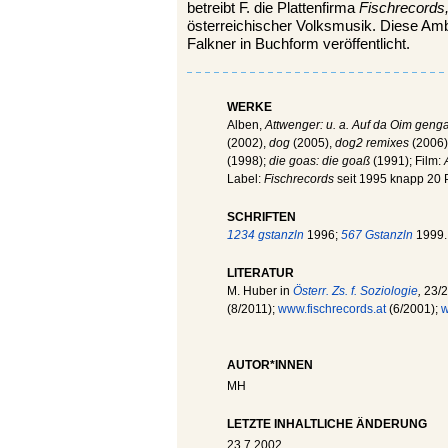
betreibt F. die Plattenfirma
Fischrecords
österreichischer Volksmusik. Diese Amb
Falkner in Buchform veröffentlicht.
WERKE
Alben,
Attwenger: u. a. Auf da Oim geng
(2002),
dog
(2005),
dog2 remixes
(2006)
(1998);
die goas: die goaß
(1991); Film:
Label:
Fischrecords
seit 1995 knapp 20 
SCHRIFTEN
1234 gstanzln
1996;
567 Gstanzln
1999.
LITERATUR
M. Huber in
Österr. Zs. f. Soziologie
,
23/2 
(8/2011);
www.fischrecords.at
(6/2001);
w
AUTOR*INNEN
MH
LETZTE INHALTLICHE ÄNDERUNG
23.7.2002