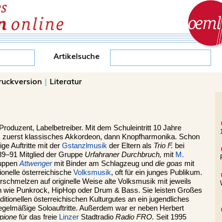
Artikelsuche
ruckversion
|
Literatur
roduzent, Labelbetreiber. Mit dem Schuleintritt 10 Jahre
, zuerst klassisches Akkordeon, dann Knopfharmonika. Schon
ge Auftritte mit der
Gstanzlmusik
der Eltern als
Trio F.
bei
89–91 Mitglied der Gruppe
Urfahraner Durchbruch,
mit
M.
ruppen
Attwenger
mit Binder am Schlagzeug und
die goas
mit
tionelle österreichische
Volksmusik
, oft für ein junges Publikum.
erschmelzen auf originelle Weise alte Volksmusik mit jeweils
 wie Punkrock, HipHop oder Drum & Bass. Sie leisten Großes
itionellen österreichischen Kulturgutes an ein jugendliches
regelmäßige Soloauftritte. Außerdem war er neben Herbert
pione
für das freie
Linzer
Stadtradio
Radio FRO.
Seit 1995