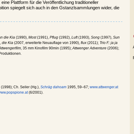
,
eine Plattform für die Veröffentlichung traditioneller
ition spiegelt sich auch in den Gstanzlsammlungen wider, die
an die Kia
(1990),
Most
(1991),
Pflug
(1992),
Luft
(1993),
Song
(1997),
Sun
,
die Kia
(2007, erweiterte Neuauflage von 1990),
flux
(2011);
Trio F.: ja ja
Attwengerfilm,
35 mm Kinofilm 90min (1995);
Attwenger Adventure
(2006);
Produktionen.
(1998); Ch. Seiler (Hg.),
Schräg dahoam
1995, 59–67;
www.attwenger.at
ww.popspione.at
(6/2001).