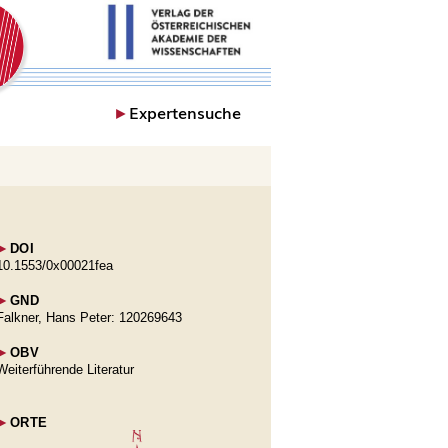
►
Expertensuche
►
DOI
10.1553/0x00021fea
►
GND
Falkner, Hans Peter: 120269643
►
OBV
Weiterführende Literatur
►
ORTE