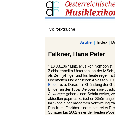
Volltextsuche
Artikel
|
Index
|
D
Falkner,
Hans Peter
*
13.03.1967
Linz.
Musiker, Komponist, P
Ziehharmonika-Unterricht an der MSch.
als Zehnjähriger und bis heute regelmäßi
Hochzeiten und ähnlichen Anlässen. 19
Binder
u. a. Daraufhin Gründung der G
Binder an der Tuba.
die goas
spielt tradi
Attwenger
gehen einen Schritt weiter, v
aktuellen popmusikalischen Strömungen
im Sinne einer modernen Vermittlung trad
Publikum. Darüber hinaus bestreitet F. 
Schager bis 2002 einer der beiden
Pops