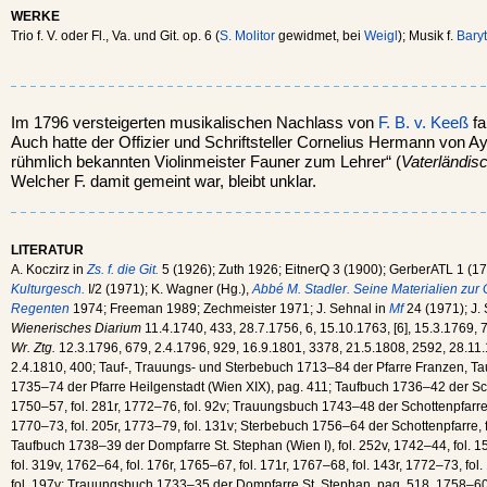
WERKE
Trio f. V. oder Fl., Va. und Git. op. 6 (
S. Molitor
gewidmet, bei
Weigl
); Musik f.
Bary
Im 1796 versteigerten musikalischen Nachlass von
F. B. v. Keeß
fa
Auch hatte der Offizier und Schriftsteller Cornelius Hermann von A
rühmlich bekannten Violinmeister Fauner zum Lehrer“ (
Vaterländisc
Welcher F. damit gemeint war, bleibt unklar.
LITERATUR
A. Koczirz in
Zs. f. die Git.
5 (1926); Zuth 1926; EitnerQ 3 (1900); GerberATL 1 (17
Kulturgesch.
I/2 (1971); K. Wagner (Hg.),
Abbé M. Stadler. Seine Materialien zur 
Regenten
1974; Freeman 1989; Zechmeister 1971; J. Sehnal in
Mf
24 (1971); J.
Wienerisches Diarium
11.4.1740, 433, 28.7.1756, 6, 15.10.1763, [6], 15.3.1769, 
Wr. Ztg.
12.3.1796, 679, 2.4.1796, 929, 16.9.1801, 3378, 21.5.1808, 2592, 28.11
2.4.1810, 400; Tauf-, Trauungs- und Sterbebuch 1713–84 der Pfarre Franzen, Ta
1735–74 der Pfarre Heilgenstadt (Wien XIX), pag. 411; Taufbuch 1736–42 der Schot
1750–57, fol. 281r, 1772–76, fol. 92v; Trauungsbuch 1743–48 der Schottenpfarre, f
1770–73, fol. 205r, 1773–79, fol. 131v; Sterbebuch 1756–64 der Schottenpfarre, fo
Taufbuch 1738–39 der Dompfarre St. Stephan (Wien I), fol. 252v, 1742–44, fol. 1
fol. 319v, 1762–64, fol. 176r, 1765–67, fol. 171r, 1767–68, fol. 143r, 1772–73, fol
fol. 197v; Trauungsbuch 1733–35 der Dompfarre St. Stephan, pag. 518, 1758–60, f