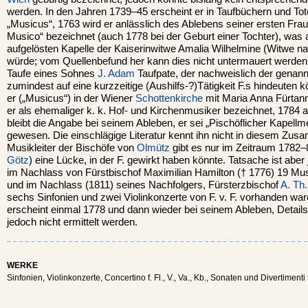
werden. In den Jahren 1739–45 erscheint er in Taufbüchern und To
„Musicus“, 1763 wird er anlässlich des Ablebens seiner ersten Frau
Musico“ bezeichnet (auch 1778 bei der Geburt einer Tochter), was au
aufgelösten Kapelle der Kaiserinwitwe Amalia Wilhelmine (Witwe n
würde; vom Quellenbefund her kann dies nicht untermauert werden.
Taufe eines Sohnes
J. Adam
Taufpate, der nachweislich der genann
zumindest auf eine kurzzeitige (Aushilfs-?)Tätigkeit F.s hindeuten
er („Musicus“) in der Wiener
Schottenkirche
mit Maria Anna Fürtann
er als ehemaliger k. k. Hof- und Kirchenmusiker bezeichnet, 1784 a
bleibt die Angabe bei seinem Ableben, er sei „Pischöflicher Kapellm
gewesen. Die einschlägige Literatur kennt ihn nicht in diesem Zus
Musikleiter der Bischöfe von
Olmütz
gibt es nur im Zeitraum 1782
Götz
) eine Lücke, in der F. gewirkt haben könnte. Tatsache ist aber
im Nachlass von Fürstbischof Maximilian Hamilton († 1776) 19 Mus
und im Nachlass (1811) seines Nachfolgers, Fürsterzbischof
A. Th
sechs Sinfonien und zwei Violinkonzerte von F. v. F. vorhanden war
erscheint einmal 1778 und dann wieder bei seinem Ableben, Detail
jedoch nicht ermittelt werden.
WERKE
Sinfonien, Violinkonzerte, Concertino f. Fl., V., Va., Kb., Sonaten und Divertimenti f