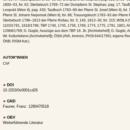
1800–03, fol. 62; Sterbebuch 1769–72 der Dompfarre St. Stephan, pag. 17; Tauf
Leopold (Wien II), pag. 430; Taufbuch 1783–89 der Pfarre St. Josef (Wien II), fo
Pfarre St. Johann Nepomuk (Wien II), fol. 88; Trauungsbuch 1783–93 der Pfarre R
Sterbebuch 1796–1813 der Pfarre Roßau, fol. 5; 140, 1813–30, fol. 315; WStLA
1103/1791, 1618/1796; TBP 1740, 1745, 1756, 1769, 1774, 1775, 1791, 1801; Alte
12968/1769; G. Gugitz, Auszüge aus dem TBP 18. Jh. [Archivbehelf]; G. Gugitz, 
Wr. Kulturlebens [Archivbehelf]); ÖStA (AVA, Inneres, PHSt 644/1795); eigene Re
ÖNB; RISM-Kat.).
AUTOR*INNEN
ChF
►
DOI
10.1553/0x0001cd26
►
GND
Fauner, Franz: 1280470518
►
OBV
Weiterführende Literatur