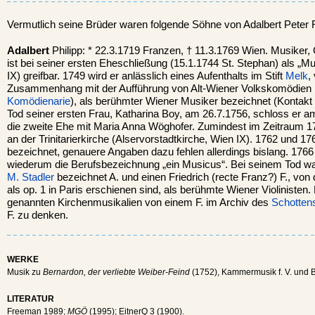
Vermutlich seine Brüder waren folgende Söhne von Adalbert Peter F
Adalbert
Philipp: * 22.3.1719 Franzen, † 11.3.1769 Wien. Musiker,
ist bei seiner ersten Eheschließung (15.1.1744 St. Stephan) als „M
IX) greifbar. 1749 wird er anlässlich eines Aufenthalts im Stift
Melk
,
Zusammenhang mit der Aufführung von Alt-Wiener Volkskomödien 
Komödienarie
), als berühmter Wiener Musiker bezeichnet (Kontakt
Tod seiner ersten Frau, Katharina Boy, am 26.7.1756, schloss er a
die zweite Ehe mit Maria Anna Wöghofer. Zumindest im Zeitraum 1
an der Trinitarierkirche (Alservorstadtkirche, Wien IX). 1762 und 17
bezeichnet, genauere Angaben dazu fehlen allerdings bislang. 1766
wiederum die Berufsbezeichnung „ein Musicus“. Bei seinem Tod wa
M. Stadler
bezeichnet A. und einen Friedrich (recte Franz?) F., vo
als op. 1 in Paris erschienen sind, als berühmte Wiener Violinisten.
genannten Kirchenmusikalien von einem F. im Archiv des
Schottens
F. zu denken.
WERKE
Musik zu
Bernardon, der verliebte Weiber-Feind
(1752), Kammermusik f. V. und B
LITERATUR
Freeman 1989;
MGÖ
(1995); EitnerQ 3 (1900).