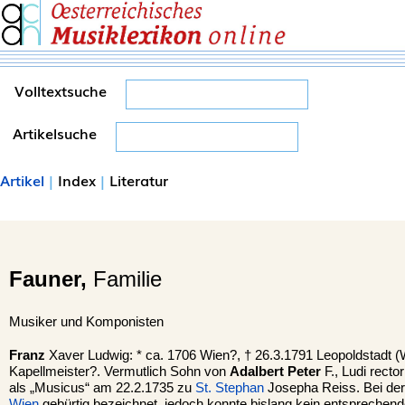
Volltextsuche
Artikelsuche
Artikel
|
Index
|
Literatur
Fauner,
Familie
Musiker und Komponisten
Franz
Xaver Ludwig: * ca. 1706 Wien?, † 26.3.1791 Leopoldstadt (W
Kapellmeister?. Vermutlich Sohn von
Adalbert Peter
F., Ludi recto
als „Musicus“ am 22.2.1735 zu
St. Stephan
Josepha Reiss. Bei der 
Wien
gebürtig bezeichnet, jedoch konnte bislang kein entsprechend