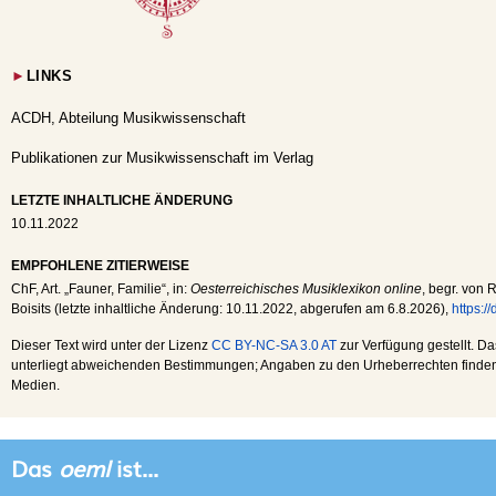
►
LINKS
ACDH, Abteilung Musikwissenschaft
Publikationen zur Musikwissenschaft im Verlag
LETZTE INHALTLICHE ÄNDERUNG
10.11.2022
EMPFOHLENE ZITIERWEISE
ChF
, Art. „Fauner, Familie“, in:
Oesterreichisches Musiklexikon online
, begr. von 
Boisits (letzte inhaltliche Änderung:
10.11.2022
, abgerufen am
6.8.2026
),
https:/
Dieser Text wird unter der Lizenz
CC BY-NC-SA 3.0 AT
zur Verfügung gestellt. Da
unterliegt abweichenden Bestimmungen; Angaben zu den Urheberrechten finden s
Medien.
Das
oeml
ist...