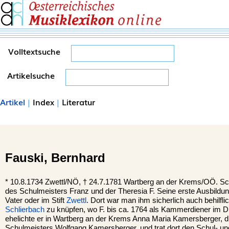
Volltextsuche
Artikelsuche
Artikel
|
Index
|
Literatur
Fauski,
Bernhard
*
10.8.1734
Zwettl
/NÖ, †
24.7.1781
Wartberg an der Krems
/OÖ. Sc
des Schulmeisters Franz und der Theresia F. Seine erste Ausbildun
Vater oder im Stift
Zwettl
. Dort war man ihm sicherlich auch behilfli
Schlierbach
zu knüpfen, wo F. bis ca. 1764 als Kammerdiener im D
ehelichte er in Wartberg an der Krems Anna Maria Kamersberger, 
Schulmeisters Wolfgang Kamersberger, und trat dort den Schul- un