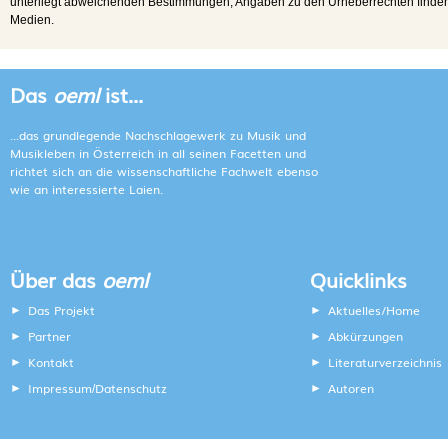
unterliegt abweichenden Bestimmungen; Angaben zu den Urheberrechten finden s
Medien.
Das
oeml
ist...
...das grundlegende Nachschlagewerk zu Musik und
Musikleben in Österreich in all seinen Facetten und
richtet sich an die wissenschaftliche Fachwelt ebenso
wie an interessierte Laien.
Über das
oeml
Quicklinks
Das Projekt
Aktuelles/Home
Partner
Abkürzungen
Kontakt
Literaturverzeichnis
Impressum
Datenschutz
Autoren
/