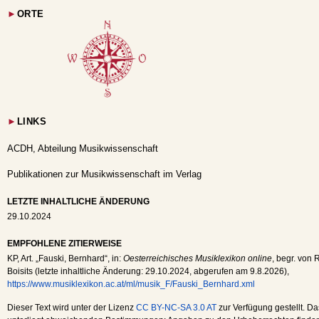
►
ORTE
►
LINKS
ACDH, Abteilung Musikwissenschaft
Publikationen zur Musikwissenschaft im Verlag
LETZTE INHALTLICHE ÄNDERUNG
29.10.2024
EMPFOHLENE ZITIERWEISE
KP
, Art. „Fauski, Bernhard“, in:
Oesterreichisches Musiklexikon online
, begr. von 
Boisits (letzte inhaltliche Änderung:
29.10.2024
, abgerufen am
9.8.2026
),
https://www.musiklexikon.ac.at/ml/musik_F/Fauski_Bernhard.xml
Dieser Text wird unter der Lizenz
CC BY-NC-SA 3.0 AT
zur Verfügung gestellt. Da