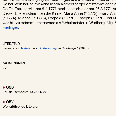
Seiner Verbindung mit Anna Maria Kamersberger entstammt der So
Da F.s Frau bereits am 9.4.1771 starb, ehelichte er am 26.8.1771 
Dieser Ehe entstammten die Kinder Maria Anna (* 1772), Franz Andr
(* 1774), Michael (* 1775), Leopold (* 1776), Joseph (* 1778) und Ma
war bis zu seinem Lebensende als Schulmeister in Wartberg tätig.
Fierlinger
.
LITERATUR
Beiträge von
P. Aman
und
K. Petermayr
in
Streifzüge
4 (2023).
AUTOR*INNEN
KP
►
GND
Fauski,Bernhard: 1362656585
►
OBV
Weiterführende Literatur