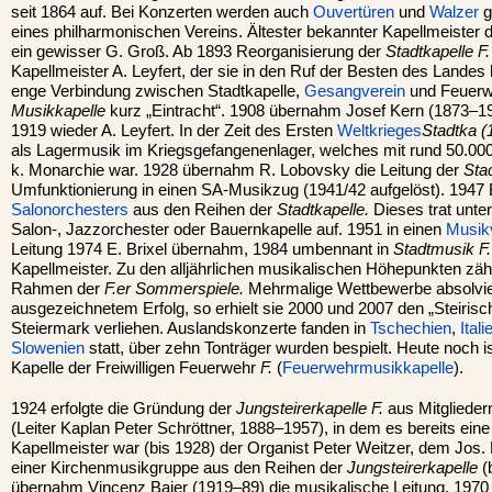
seit 1864 auf. Bei Konzerten werden auch
Ouvertüren
und
Walzer
g
eines philharmonischen Vereins. Ältester bekannter Kapellmeister 
ein gewisser G. Groß. Ab 1893 Reorganisierung der
Stadtkapelle F.
Kapellmeister A. Leyfert, der sie in den Ruf der Besten des Landes
enge Verbindung zwischen Stadtkapelle,
Gesangverein
und Feuerwe
Musikkapelle
kurz „Eintracht“. 1908 übernahm Josef Kern (1873–196
1919 wieder A. Leyfert. In der Zeit des Ersten
Weltkrieges
Stadtka (1
als Lagermusik im Kriegsgefangenenlager, welches mit rund 50.000
k. Monarchie war. 1928 übernahm R. Lobovsky die Leitung der
Stad
Umfunktionierung in einen SA-Musikzug (1941/42 aufgelöst). 1947 
Salonorchesters
aus den Reihen der
Stadtkapelle.
Dieses trat unte
Salon-, Jazzorchester oder Bauernkapelle auf. 1951 in einen
Musik
Leitung 1974 E. Brixel übernahm, 1984 umbennant in
Stadtmusik F.
Kapellmeister. Zu den alljährlichen musikalischen Höhepunkten zähl
Rahmen der
F.er Sommerspiele.
Mehrmalige Wettbewerbe absolvier
ausgezeichnetem Erfolg, so erhielt sie 2000 und 2007 den „Steiris
Steiermark verliehen. Auslandskonzerte fanden in
Tschechien
,
Itali
Slowenien
statt, über zehn Tonträger wurden bespielt. Heute noch i
Kapelle der Freiwilligen Feuerwehr
F.
(
Feuerwehrmusikkapelle
).
1924 erfolgte die Gründung der
Jungsteirerkapelle F.
aus Mitgliede
(Leiter Kaplan Peter Schröttner, 1888–1957), in dem es bereits ein
Kapellmeister war (bis 1928) der Organist Peter Weitzer, dem Jos.
einer Kirchenmusikgruppe aus den Reihen der
Jungsteirerkapelle
(
übernahm Vincenz Baier (1919–89) die musikalische Leitung, 1970 