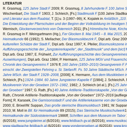
LITERATUR
R. Grasmug,
125 Jahre Stadt F.
2009; R. Grasmug,
8 Jahrhunderte F. 100 Jahre S
Wischenbart,
Die Stadt F.
1903; J. Schleich, [Fs.]
Stadtmusik F.
[100 Jahre Stadtk
und Literatur aus dem Raabtal,
T. [1] u. 3 (1997–99); K. Kojalek in
Anläßlich „110 
Die Entwicklung der Pfarrschulen und der Beginn der Volksbildung im heutigen S
Wernisch,
Glockenverzeichnis von Österreich
2011; [Fs.]
Himmlische Note, Kirche
R. Grasmug in F. Weingartmann (Hg.),
F.er Glocken 8. Mai 1945 – 8. Mai 2015,
20
Heimatkunde
66 (1992); S. Mellacher,
Der Blasmusikbezirk F.,
Dipl.arb. Graz 2009
kulturellen Schätze der Stadt F.,
Dipl.arb. Graz 1997; K. Pfeiler,
Blasmusikszene in
Aufführungsgeschichte der „Jungsteirerkapelle“, der „Stadtmusik“ und dem [sic!]
Dipl.arb. Graz 1987; E. Frühwirt,
Zur Aufführungsgeschichte des Gesangvereines 
Auswirkungen),
Dipl.arb. Graz 1984; P. Hermann,
125 Jahre MGV und Frauenchor
Chronik des Gesangvereins F.
1976 ff;
160 Jahre (1850–2010) Gesangverein F. F
einschl. der Zweigstellen Fehring u. St. Stefan/R. Fs. 50 Jahre Städtische MSch.
Jahre MSch. der Stadt F. 1928–2008,
[2008]; K. Hermann,
Aus dem Musikleben in
Schleich, [Fs.]
1924–1984. 60 Jahre Jungsteirer-Kapelle F.
[1984]; J. Schleich/A. 
Musikverein Von der Groeben 1972–1982,
1982; J. Schleich (et al.), [Fs.]
25 Jahr
der Groeben“
1997; G. Rath, [Fs.]
40 Jahre Artillerie-Traditionskapelle „Von der
Rath,
Chronik Artillerie-Traditionskapelle „Von der Groeben“ 1972–2016
[auflieg
Form]; R. Karasek,
Die Garnisonsstadt F. und die Artilleriekaserne von der Gro
2000; E. Brixel/W. Suppan,
Das große steirische Blasmusikbuch
1981; W. Suppa
2010; M. Moll in
Bll. für Heimatkunde
89 (2015);
Das Steirische Musikschulwerk
1
Heimatkunde der Südoststeiermark
1986ff;
Schriften aus dem Museum im Tabor
(6/2016);
www.jungsteirer.at
(6/2016);
www.feldbach.gv.at
(6/2016);
www.musiksch
www.stadtwache-feldbach.at
(6/2016);
www.vondergroeben.at
(6/2016);
www.kro