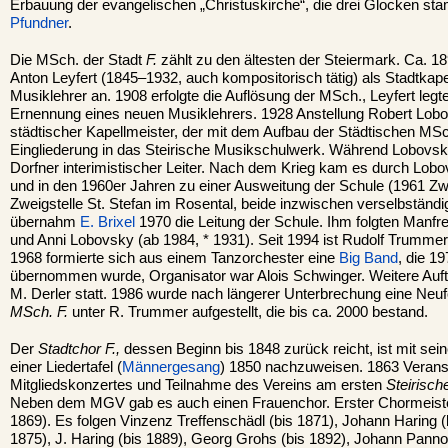
Erbauung der evangelischen „Christuskirche“, die drei Glocken st
Pfundner
.
Die MSch. der Stadt
F.
zählt zu den ältesten der Steiermark. Ca. 18
Anton Leyfert (1845–1932, auch kompositorisch tätig) als Stadtkape
Musiklehrer an. 1908 erfolgte die Auflösung der MSch., Leyfert legte
Ernennung eines neuen Musiklehrers. 1928 Anstellung Robert Lob
städtischer Kapellmeister, der mit dem Aufbau der Städtischen MS
Eingliederung in das Steirische Musikschulwerk. Während Lobovs
Dorfner interimistischer Leiter. Nach dem Krieg kam es durch Lo
und in den 1960er Jahren zu einer Ausweitung der Schule (1961 Zw
Zweigstelle St. Stefan im Rosental, beide inzwischen verselbständ
übernahm
E. Brixel
1970 die Leitung der Schule. Ihm folgten Manfre
und Anni Lobovsky (ab 1984, * 1931). Seit 1994 ist Rudolf Trummer
1968 formierte sich aus einem Tanzorchester eine
Big Band
, die 1
übernommen wurde, Organisator war Alois Schwinger. Weitere Auftri
M. Derler statt. 1986 wurde nach längerer Unterbrechung eine Neu
MSch. F.
unter R. Trummer aufgestellt, die bis ca. 2000 bestand.
Der
Stadtchor F.,
dessen Beginn bis 1848 zurück reicht, ist mit sein
einer Liedertafel (
Männergesang
) 1850 nachzuweisen. 1863 Veranst
Mitgliedskonzertes und Teilnahme des Vereins am ersten
Steirisc
Neben dem MGV gab es auch einen Frauenchor. Erster Chormeister
1869). Es folgen Vinzenz Treffenschädl (bis 1871), Johann Haring (
1875), J. Haring (bis 1889), Georg Grohs (bis 1892), Johann Pann