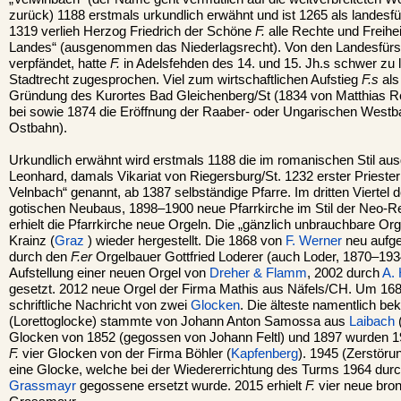
zurück) 1188 erstmals urkundlich erwähnt und ist 1265 als landesfü
1319 verlieh Herzog Friedrich der Schöne
F.
alle Rechte und Freihe
Landes“ (ausgenommen das Niederlagsrecht). Von den Landesfürs
verpfändet, hatte
F.
in Adelsfehden des 14. und 15. Jh.s schwer zu
Stadtrecht zugesprochen. Viel zum wirtschaftlichen Aufstieg
F.s
als
Gründung des Kurortes Bad Gleichenberg/St (1834 von Matthias R
bei sowie 1874 die Eröffnung der Raaber- oder Ungarischen Westba
Ostbahn).
Urkundlich erwähnt wird erstmals 1188 die im romanischen Stil aus
Leonhard, damals Vikariat von Riegersburg/St. 1232 erster Priester
Velnbach“ genannt, ab 1387 selbständige Pfarre. Im dritten Viertel 
gotischen Neubaus, 1898–1900 neue Pfarrkirche im Stil der Neo-
erhielt die Pfarrkirche neue Orgeln. Die „gänzlich unbrauchbare O
Krainz (
Graz
) wieder hergestellt. Die 1868 von
F. Werner
neu aufge
durch den
F.er
Orgelbauer Gottfried Loderer (auch Loder, 1870–193
Aufstellung einer neuen Orgel von
Dreher & Flamm
, 2002 durch
A.
gesetzt. 2012 neue Orgel der Firma Mathis aus Näfels/CH. Um 1688 
schriftliche Nachricht von zwei
Glocken
. Die älteste namentlich b
(Lorettoglocke) stammte von Johann Anton Samossa aus
Laibach
(
Glocken von 1852 (gegossen von Johann Feltl) und 1897 wurden 191
F.
vier Glocken von der Firma Böhler (
Kapfenberg
). 1945 (Zerstör
eine Glocke, welche bei der Wiedererrichtung des Turms 1964 durc
Grassmayr
gegossene ersetzt wurde. 2015 erhielt
F.
vier neue bro