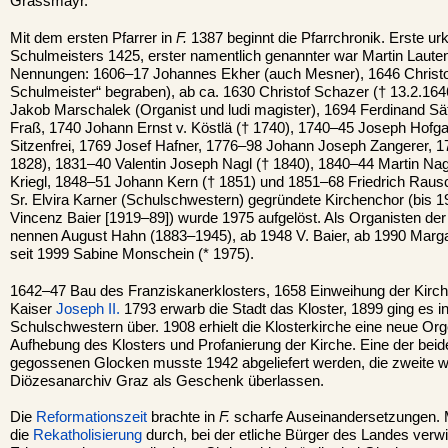
Grassmayr.
Mit dem ersten Pfarrer in
F.
1387 beginnt die Pfarrchronik. Erste u
Schulmeisters 1425, erster namentlich genannter war Martin Laut
Nennungen: 1606–17 Johannes Ekher (auch Mesner), 1646 Christo
Schulmeister“ begraben), ab ca. 1630 Christof Schazer († 13.2.16
Jakob Marschalek (Organist und ludi magister), 1694 Ferdinand Sä
Fraß, 1740 Johann Ernst v. Köstlä († 1740), 1740–45 Joseph Hofga
Sitzenfrei, 1769 Josef Hafner, 1776–98 Johann Joseph Zangerer, 
1828), 1831–40 Valentin Joseph Nagl († 1840), 1840–44 Martin Nag
Kriegl, 1848–51 Johann Kern († 1851) und 1851–68 Friedrich Raus
Sr. Elvira Karner (Schulschwestern) gegründete Kirchenchor (bis 19
Vincenz Baier [1919–89]) wurde 1975 aufgelöst. Als Organisten der
nennen August Hahn (1883–1945), ab 1948 V. Baier, ab 1990 Marg
seit 1999 Sabine Monschein (* 1975).
1642–47 Bau des Franziskanerklosters, 1658 Einweihung der Kirch
Kaiser
Joseph II.
1793 erwarb die Stadt das Kloster, 1899 ging es i
Schulschwestern über. 1908 erhielt die Klosterkirche eine neue Or
Aufhebung des Klosters und Profanierung der Kirche. Eine der be
gegossenen Glocken musste 1942 abgeliefert werden, die zweite
Diözesanarchiv Graz als Geschenk überlassen.
Die
Reformationszeit
brachte in
F.
scharfe Auseinandersetzungen. Mi
die
Rekatholisierung
durch, bei der etliche Bürger des Landes ver