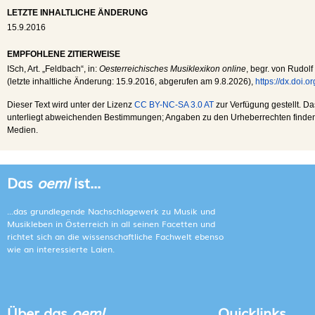
LETZTE INHALTLICHE ÄNDERUNG
15.9.2016
EMPFOHLENE ZITIERWEISE
ISch
, Art. „Feldbach“, in:
Oesterreichisches Musiklexikon online
, begr. von Rudolf
(letzte inhaltliche Änderung:
15.9.2016
, abgerufen am
9.8.2026
),
https://dx.doi.
Dieser Text wird unter der Lizenz
CC BY-NC-SA 3.0 AT
zur Verfügung gestellt. Da
unterliegt abweichenden Bestimmungen; Angaben zu den Urheberrechten finden s
Medien.
Das
oeml
ist...
...das grundlegende Nachschlagewerk zu Musik und
Musikleben in Österreich in all seinen Facetten und
richtet sich an die wissenschaftliche Fachwelt ebenso
wie an interessierte Laien.
Über das
oeml
Quicklinks