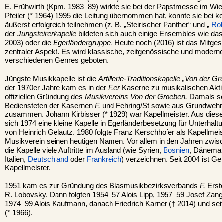
E. Frühwirth (Kpm. 1983–89) wirkte sie bei der Papstmesse im Wie
Pfeiler (* 1964) 1995 die Leitung übernommen hat, konnte sie bei
äußerst erfolgreich teilnehmen (z. B. „Steirischer Panther“ und „
Rob
der
Jungsteirerkapelle
bildeten sich auch einige Ensembles wie da
2003) oder die
Egerländergruppe.
Heute noch (2016) ist das Mitgest
zentraler Aspekt. Es wird klassische, zeitgenössische und moderne
verschiedenen Genres geboten.
Jüngste Musikkapelle ist die
Artillerie-Traditionskapelle „Von der G
der 1970er Jahre kam es in der
F.er
Kaserne zu musikalischen Akti
offiziellen Gründung des
Musikvereins Von der Groeben.
Damals set
Bediensteten der Kasernen
F.
und Fehring/St sowie aus Grundwehr
zusammen. Johann Kirbisser (* 1929) war Kapellmeister. Aus dieser 
sich 1974 eine kleine Kapelle in Egerländerbesetzung für Unterhalt
von Heinrich Gelautz. 1980 folgte Franz Kerschhofer als Kapellmeist
Musikverein seinen heutigen Namen. Vor allem in den Jahren zwi
die Kapelle viele Auftritte im Ausland (wie Syrien,
Bosnien
, Dänemar
Italien,
Deutschland
oder
Frankreich
) verzeichnen. Seit 2004 ist Ge
Kapellmeister.
1951 kam es zur Gründung des Blasmusikbezirksverbands
F.
Erst
R. Lobovsky. Dann folgten 1954–57 Alois Lipp, 1957–59 Josef Zan
1974–99 Alois Kaufmann, danach Friedrich Karner († 2014) und sei
(* 1966).