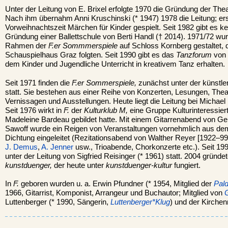
Unter der Leitung von E. Brixel erfolgte 1970 die Gründung der The
Nach ihm übernahm Anni Kruschinski (* 1947) 1978 die Leitung; er
Vorweihnachtszeit Märchen für Kinder gespielt. Seit 1982 gibt es 
Gründung einer Ballettschule von Berti Handl († 2014). 1971/72 wu
Rahmen der
F.er Sommmerspiele
auf Schloss Kornberg gestaltet,
Schauspielhaus Graz folgten. Seit 1990 gibt es das
Tanzforum
von 
dem Kinder und Jugendliche Unterricht in kreativem Tanz erhalten.
Seit 1971 finden die
F.er Sommerspiele,
zunächst unter der künstler
statt. Sie bestehen aus einer Reihe von Konzerten, Lesungen, Thea
Vernissagen und Ausstellungen. Heute liegt die Leitung bei Michael
Seit 1976 wirkt in
F.
der
Kulturklub M,
eine Gruppe Kulturinteressierte
Madeleine Bardeau gebildet hatte. Mit einem Gitarrenabend von Ge
Sawoff wurde ein Reigen von Veranstaltungen vornehmlich aus de
Dichtung eingeleitet (Rezitationsabend von Walther Reyer [1922–99
J. Demus
,
A. Jenner
usw., Trioabende, Chorkonzerte etc.). Seit 19
unter der Leitung von Sigfried Reisinger (* 1961) statt. 2004 gründe
kunstduenger,
der heute unter
kunstduenger-kultur
fungiert.
In
F.
geboren wurden u. a. Erwin Pfundner (* 1954, Mitglied der
Pal
1966, Gitarrist, Komponist, Arrangeur und Buchautor; Mitglied von
G
Luttenberger (* 1990, Sängerin,
Luttenberger*Klug
) und der Kirche