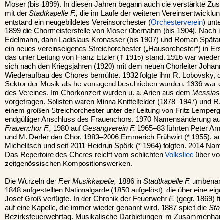
Moser (bis 1899). In diesen Jahren begann auch die verstärkte Z
mit der
Stadtkapelle F.,
die im Laufe der weiteren Vereinsentwicklun
entstand ein neugebildetes Vereinsorchester (
Orchesterverein
) unt
1899 die Chormeisterstelle von Moser übernahm (bis 1904). Nach i
Edelmann, dann Ladislaus Kronasser (bis 1907) und Roman Spätauf 
ein neues vereinseigenes Streichorchester („Hausorchester“) in Er
das unter Leitung von Franz Etzler († 1916) stand. 1916 war wieder 
sich nach den Kriegsjahren (1920) mit dem neuen Chorleiter Joha
Wiederaufbau des Chores bemühte. 1932 folgte ihm R. Lobovsky, 
Sektor der Musik als hervorragend beschrieben wurden. 1936 war
des Vereines. Im Chorkonzert wurden u. a. Arien aus dem
Messias
vorgetragen. Solisten waren Minna Knittelfelder (1878–1947) und R.
einem großen Streichorchester unter der Leitung von Fritz Lemper
endgültiger Anschluss des Frauenchors. 1970 Namensänderung a
Frauenchor F.,
1980 auf
Gesangverein F.
1965–83 führten Peter Am
und M. Derler den Chor, 1983–2006 Emmerich Frühwirt (* 1955), 
Michelitsch und seit 2011 Heidrun Spörk (* 1964) folgten. 2014 N
Das Repertoire des Chores reicht vom schlichten
Volkslied
über vo
zeitgenössischen Kompositionswerken.
Die Wurzeln der
F.er Musikkapelle,
1886 in
Stadtkapelle F.
umbenannt
1848 aufgestellten Nationalgarde (1850 aufgelöst), die über eine ei
Josef Groß verfügte. In der Chronik der Feuerwehr
F.
(gegr. 1869) f
auf eine Kapelle, die immer wieder genannt wird. 1887 spielt die
Sta
Bezirksfeuerwehrtag. Musikalische Darbietungen im Zusammenh