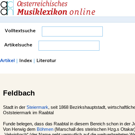
Volltextsuche
Artikelsuche
Artikel
|
Index
|
Literatur
Feldbach
Stadt in der
Steiermark
, seit 1868 Bezirkshauptstadt, wirtschaftlich
Oststeiermark im Raabtal
Funde belegen, dass das Raabtal in diesem Bereich schon in der Ju
Von Herwig dem
Böhmen
(Marschall des steirischen Hzg.s Otakar)
„Velwinbach“ (der Name geht vermutlich auf die weitverbreiteten We