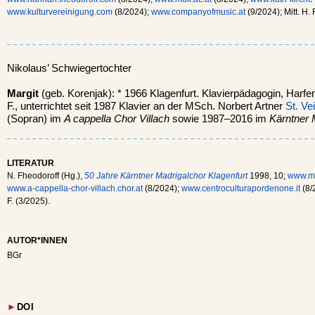
www.kulturvereinigung.com
(8/2024);
www.companyofmusic.at
(9/2024); Mitt. H. 
Nikolaus’ Schwiegertochter
Margit
(geb. Korenjak): * 1966 Klagenfurt. Klavierpädagogin, Harfen
F., unterrichtet seit 1987 Klavier an der MSch. Norbert Artner
St. Ve
(Sopran) im
A cappella Chor Villach
sowie 1987–2016 im
Kärntner 
LITERATUR
N. Fheodoroff (Hg.),
50 Jahre Kärntner Madrigalchor Klagenfurt
1998, 10;
www.mu
www.a-cappella-chor-villach.chor.at
(8/2024);
www.centroculturapordenone.it
(8/
F. (3/2025).
AUTOR*INNEN
BGr
►
DOI