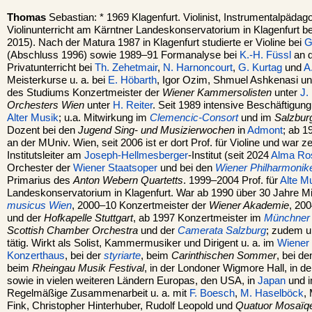
Thomas
Sebastian: * 1969 Klagenfurt. Violinist, Instrumentalpädag
Violinunterricht am Kärntner Landeskonservatorium in Klagenfurt b
2015). Nach der Matura 1987 in Klagenfurt studierte er Violine bei
G
(Abschluss 1996) sowie 1989–91 Formanalyse bei
K.-H. Füssl
an d
Privatunterricht bei
Th. Zehetmair
,
N. Harnoncourt
,
G. Kurtag
und
A
Meisterkurse u. a. bei
E. Höbarth
, Igor Ozim, Shmuel Ashkenasi u
des Studiums Konzertmeister der
Wiener Kammersolisten
unter
J.
Orchesters Wien
unter
H. Reiter
. Seit 1989 intensive Beschäftigung
Alter Musik
; u.a. Mitwirkung im
Clemencic-Consort
und im
Salzbur
Dozent bei den
Jugend Sing- und Musizierwochen
in
Admont
; ab 1
an der MUniv. Wien, seit 2006 ist er dort Prof. für Violine und war z
Institutsleiter am
Joseph-Hellmesberger
-Institut (seit 2024
Alma Ro
Orchester der
Wiener Staatsoper
und bei den
Wiener Philharmonik
Primarius des
Anton Webern Quartetts
. 1999–2004 Prof. für
Alte M
Landeskonservatorium in Klagenfurt. War ab 1990 über 30 Jahre Mi
musicus Wien
, 2000–10 Konzertmeister der
Wiener Akademie
, 20
und der
Hofkapelle Stuttgart
, ab 1997 Konzertmeister im
Münchner
Scottish Chamber Orchestra
und der
Camerata Salzburg
; zudem u
tätig. Wirkt als Solist, Kammermusiker und Dirigent u. a. im
Wiener
Konzerthaus
, bei der
styriarte
, beim
Carinthischen Sommer
, bei d
beim
Rheingau Musik Festival
, in der Londoner Wigmore Hall, in 
sowie in vielen weiteren Ländern Europas, den USA, in
Japan
und i
Regelmäßige Zusammenarbeit u. a. mit
F. Boesch
,
M. Haselböck
,
Fink, Christopher Hinterhuber, Rudolf Leopold und
Quatuor Mosaïq