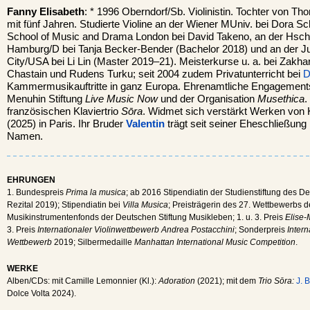
Fanny Elisabeth
: * 1996 Oberndorf/Sb. Violinistin. Tochter von Tho
mit fünf Jahren. Studierte Violine an der Wiener MUniv. bei Dora Sc
School of Music and Drama London bei David Takeno, an der Hsch.
Hamburg/D bei Tanja Becker-Bender (Bachelor 2018) und an der Ju
City/USA bei Li Lin (Master 2019–21). Meisterkurse u. a. bei Zakhar
Chastain und Rudens Turku; seit 2004 zudem Privatunterricht bei
D
Kammermusikauftritte in ganz Europa. Ehrenamtliche Engagemen
Menuhin Stiftung
Live Music Now
und der Organisation
Musethica
.
französischen Klaviertrio
Sōra
. Widmet sich verstärkt Werken von 
(2025) in Paris. Ihr Bruder
Valentin
trägt seit seiner Eheschließung
Namen.
EHRUNGEN
1. Bundespreis
Prima la musica
; ab 2016 Stipendiatin der Studienstiftung des D
Rezital 2019); Stipendiatin bei
Villa Musica
; Preisträgerin des 27. Wettbewerbs 
Musikinstrumentenfonds der Deutschen Stiftung Musikleben; 1. u. 3. Preis
Elise
3. Preis
Internationaler Violinwettbewerb Andrea Postacchini
; Sonderpreis
Intern
Wettbewerb
2019; Silbermedaille
Manhattan International Music Competition
.
WERKE
Alben/CDs: mit Camille Lemonnier (Kl.):
Adoration
(2021); mit dem
Trio Sōra:
J. 
Dolce Volta 2024).