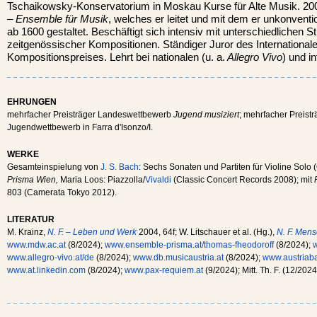
Tschaikowsky-Konservatorium in Moskau Kurse für Alte Musik. 20
– Ensemble für Musik
, welches er leitet und mit dem er unkonven
ab 1600 gestaltet. Beschäftigt sich intensiv mit unterschiedlichen S
zeitgenössischer Kompositionen. Ständiger Juror des International
Kompositionspreises. Lehrt bei nationalen (u. a.
Allegro Vivo
) und i
EHRUNGEN
mehrfacher Preisträger Landeswettbewerb
Jugend musiziert
; mehrfacher Preistr
Jugendwettbewerb in Farra d'Isonzo/I.
WERKE
Gesamteinspielung von
J. S. Bach
: Sechs Sonaten und Partiten für Violine Solo 
Prisma Wien,
Maria Loos: Piazzolla/
Vivaldi
(Classic Concert Records 2008); mit
803 (Camerata Tokyo 2012).
LITERATUR
M. Krainz,
N. F. – Leben und Werk
2004, 64f; W. Litschauer et al. (Hg.),
N. F. Men
www.mdw.ac.at
(8/2024);
www.ensemble-prisma.at/thomas-fheodoroff
(8/2024);
www.allegro-vivo.at/de
(8/2024);
www.db.musicaustria.at
(8/2024);
www.austriab
www.at.linkedin.com
(8/2024);
www.pax-requiem.at
(9/2024); Mitt. Th. F. (12/2024