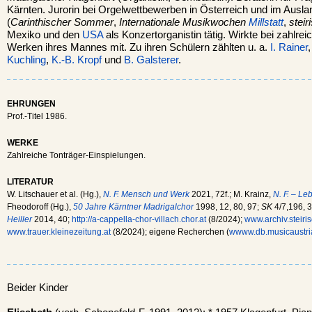
Kärnten. Jurorin bei Orgelwettbewerben in Österreich und im Ausla
(
Carinthischer Sommer
,
Internationale Musikwochen
Millstatt
,
steir
Mexiko und den
USA
als Konzertorganistin tätig. Wirkte bei zahlr
Werken ihres Mannes mit. Zu ihren Schülern zählten u. a.
I. Rainer
Kuchling
,
K.-B. Kropf
und
B. Galsterer
.
EHRUNGEN
Prof.-Titel 1986.
WERKE
Zahlreiche Tonträger-Einspielungen.
LITERATUR
W. Litschauer et al. (Hg.),
N. F. Mensch und Werk
2021, 72f.; M. Krainz,
N. F. – L
Fheodoroff (Hg.),
50 Jahre Kärntner Madrigalchor
1998, 12, 80, 97;
SK
4/7,196, 3
Heiller
2014, 40;
http://a-cappella-chor-villach.chor.at
(8/2024);
www.archiv.steiris
www.trauer.kleinezeitung.at
(8/2024); eigene Recherchen (
wwww.db.musicaustri
Beider Kinder