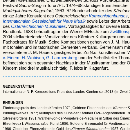
bei den
Internationalen Chorwettbewerben Schloss Porcia/Spittal a
Festival
Sacro-Song
in Toruń/PL. 1974–98 ständiger künstlerischer
Madrigalchores Klagenfurt
; 1993–97 Bundeschorleiter des
Kärntne
einige Jahre Konsulent des
Österreichischen
Komponistenbundes
,
Internationalen Gesellschaft für Neue Musik
sowie Leiter der Arbeit
des
Österreichischen Musikrates
. Vortragstätigkeit für diverse Bi
Rundfunk. 1983 Lehrauftrag an der Wiener MHsch. zum
Zwölftonsp
2004 stellvertretender Vorsitzender des Kärntner Kulturgremiums u
Fachbeirates für Musik. Seine Kompositionen gehen von J. M. Hauer
mit tonalen und imitatorischen Elementen verband. Gemeinsam mi
verwaltete er J. M. Hauers geistiges Erbe. Zu N.s. künstlerischen 
v. Einem
,
H. Wobisch
,
G. Lampersberg
und der Schriftsteller Thom
befindet sich sein gesamter Nachlass in der Musiksammlung der 
Kindern sind drei musikalisch tätig. F. lebte in Klagenfurt.
GEDENKSTÄTTEN
Internationaler N. F. Kompositions-Preis des Landes Kärnten seit 2013 (im Zwei
EHRUNGEN
Förderungspreis des Landes Kärnten 1971; Goldene Ehrennadel des
Kärntner 
Bildungswerkes 1977; Kulturpreis des Klubs der Kärntner ÖVP-Abgeordneten 198
Silvesterordens 1981; Walther-von-der-Vogelweide-Medaille in Silber des
Öster
Ehrenkreuz f. Wissenschaft u. Kunst 1986; Goldene Ehrennadel für Verdienste u
1986; Chorleiter-Ehrenzeichen in Gold des
Kärntner Sängerbundes
1987; Golde