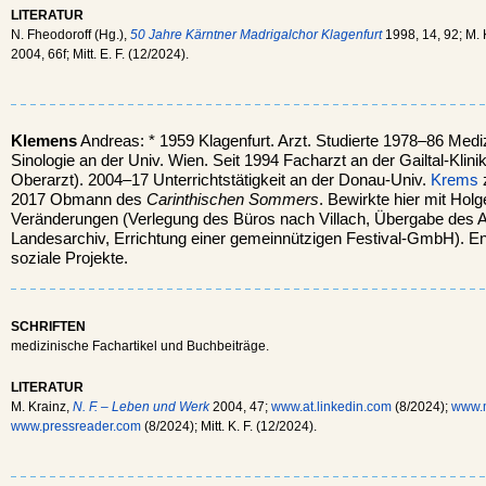
LITERATUR
N. Fheodoroff (Hg.),
50 Jahre Kärntner Madrigalchor Klagenfurt
1998, 14, 92; M. 
2004, 66f; Mitt. E. F. (12/2024).
Klemens
Andreas: * 1959 Klagenfurt. Arzt. Studierte 1978–86 Med
Sinologie an der Univ. Wien. Seit 1994 Facharzt an der Gailtal-Klini
Oberarzt). 2004–17 Unterrichtstätigkeit an der Donau-Univ.
Krems
z
2017 Obmann des
Carinthischen Sommers
. Bewirkte hier mit Hol
Veränderungen (Verlegung des Büros nach Villach, Übergabe des A
Landesarchiv, Errichtung einer gemeinnützigen Festival-GmbH). Eng
soziale Projekte.
SCHRIFTEN
medizinische Fachartikel und Buchbeiträge.
LITERATUR
M. Krainz,
N. F. – Leben und Werk
2004, 47;
www.at.linkedin.com
(8/2024);
www.m
www.pressreader.com
(8/2024); Mitt. K. F. (12/2024).