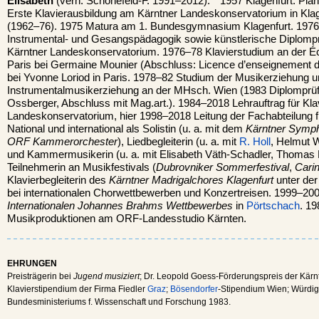
Elisabeth
(verh. Schonefeld-F. 1991–2012): * 1957 Klagenfurt. Pian
Erste Klavierausbildung am Kärntner Landeskonservatorium in Klag
(1962–76). 1975 Matura am 1. Bundesgymnasium Klagenfurt. 1976 
Instrumental- und Gesangspädagogik sowie künstlerische Diplompr
Kärntner Landeskonservatorium. 1976–78 Klavierstudium an der É
Paris bei Germaine Mounier (Abschluss: Licence d’enseignement de
bei Yvonne Loriod in Paris. 1978–82 Studium der Musikerziehung 
Instrumentalmusikerziehung an der MHsch. Wien (1983 Diplomprüfu
Ossberger, Abschluss mit Mag.art.). 1984–2018 Lehrauftrag für Kla
Landeskonservatorium, hier 1998–2018 Leitung der Fachabteilung f
National und international als Solistin (u. a. mit dem
Kärntner Symph
ORF Kammerorchester
), Liedbegleiterin (u. a. mit
R. Holl
, Helmut W
und Kammermusikerin (u. a. mit Elisabeth Väth-Schadler, Thomas F.
Teilnehmerin an Musikfestivals (
Dubrovniker Sommerfestival
,
Cari
Klavierbegleiterin des
Kärntner Madrigalchores Klagenfurt
unter der
bei internationalen Chorwettbewerben und Konzertreisen. 1999–2002
Internationalen Johannes Brahms Wettbewerbes
in
Pörtschach
. 19
Musikproduktionen am ORF-Landesstudio Kärnten.
EHRUNGEN
Preisträgerin bei
Jugend musiziert
; Dr. Leopold Goess-Förderungspreis der Kär
Klavierstipendium der Firma Fiedler
Graz
;
Bösendorfer
-Stipendium Wien; Würdi
Bundesministeriums f. Wissenschaft und Forschung 1983.