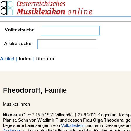
Volltextsuche
Artikelsuche
Artikel
|
Index
|
Literatur
Fheodoroff,
Familie
Musiker:innen
Nikolaus
Otto: * 15.9.1931 Villach/K, † 27.8.2011 Klagenfurt. Kompo
Pianist. Sohn von Wladimir F. und dessen Frau
Olga Theodora
, ge
begeisterte Laiensängerin von
Volksliedern
und nahm Gesangs- und 
Anderluh
. N. besuchte die Volksschule und das Realgymnasium in