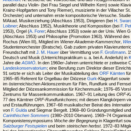
parallel dazu Violin- (bei Frau Siegel und Wilhelm Kern) sowie Klavi
Krainz-Hopfgarten und Tony Riemer), musizierte in der Villacher St.
Orchester) und unternahm erste kompositorische Versuche. Studie
MAkad. Musikerziehung (Abschluss 1953), Dirigieren (bei
H. Swar
Loibner
; Abschluss 1952), Musiktheorie und Komposition (bei
F. Pe
1953), Orgel (
A. Forer
; Abschluss 1953) sowie an der Univ. Wien 
(Abschluss 1953) und Philosophie (Promotion 1963). Während des 
Rochus (Wien III), Mitglied im
Wiener Akademie-Kammerchor
,
Wien
Studentenorchester (Bratsche). Gab zudem privaten Klavierunterr
Freundschaft mit
J. M. Hauer
über Vermittlung von
F. Großmann
. 1
Deutsch und Musik (Unterrichtspraktikum u. a. bei A. Anderluh) in
K
Jahre die
AGMÖ
. In den 1960er-Jahren unterrichtete er zeitweise
Landeskonservatorium
; eine Berufung zum Direktor dieser Einrich
91 setzte er sich als Leiter der Musikabteilung des
ORF
Kärnten
für
1965–85 Referent für Orgelbau der Diözese
Gurk
-Klagenfurt sowie 
im österreichischen Aktionszentrum für Film, Rundfunk und Fernse
Mitglied der Diözesankommission für Kirchenmusik; 1976–85 Vors
Zentrums für Massenkommunikation. 1967–91 Leitung des
ORF-Ka
77 des Kärntner
ORF-Rundfunkchores
; mit diesen Klangkörpern vi
und Erstaufführungen. 1967–68 musikalischer Beirat des
Internati
von
F. Gulda
und Siegmar Bergelt. 1968–80 Gründungsmitglied und
Carinthischen Sommers
(1980–2010 Obmann). 1969–74 Organisato
Komponistensymposiums
Woche der Begegnung
in Klagenfurt sow
Salzburger Festspielen
und beim
steirischen herbst
. 1972–83 Mitgl