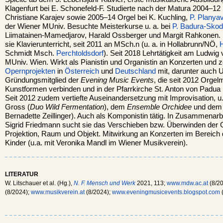
Klagenfurt bei E. Schonefeld-F. Studierte nach der Matura 2004–12 
Christiane Karajev sowie 2005–14 Orgel bei K. Kuchling,
P. Planya
der Wiener MUniv. Besuchte Meisterkurse u. a. bei
P. Badura-Sko
Liimatainen-Mamedjarov, Harald Ossberger und Margit Rahkonen. S
sie Klavierunterricht, seit 2011 an MSch.n (u. a. in Hollabrunn/NÖ,
Schmidt Msch.
Perchtoldsdorf
). Seit 2018 Lehrtätigkeit am Ludwig 
MUniv. Wien. Wirkt als Pianistin und Organistin an Konzerten und 
Opernprojekten
in
Österreich
und
Deutschland
mit, darunter auch 
Gründungsmitglied der
Evening Music Events
, die seit 2012 Orge
Kunstformen verbinden und in der Pfarrkirche St. Anton von Padua 
Seit 2012 zudem vertiefte Auseinandersetzung mit Improvisation, u
Gross (
Duo Wild Fermentation
), dem
Ensemble Orchidee
und de
Bernadette Zeillinger). Auch als Komponistin tätig. In Zusammenar
Sigrid Friedmann sucht sie das Verschieben bzw. Überwinden der
Projektion, Raum und Objekt. Mitwirkung an Konzerten im Bereich 
Kinder (u.a. mit Veronika Mandl im Wiener Musikverein).
LITERATUR
W. Litschauer et al. (Hg.),
N. F. Mensch und Werk
2021, 113;
www.mdw.ac.at
(8/2
(8/2024);
www.musikverein.at
(8/2024);
www.eveningmusicevents.blogspot.com
(