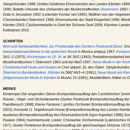
Sängerbundes
1988; Großes Goldenes Ehrenzeichen des Landes Kärnten 1989; 
1990; Betetto-Urkunde des
Verbandes der Musikschaffenden
Sloweniens
1992; 
Grab in Jerusalem 1992 (Leitender Komtur seit 1995); Walther-von-der-Vogelwei
Chorverbandes Österreich
1998; Ehrenurkunde der Stadt Klagenfurt 1998; Wü
Kärnten 2003; Cäcilienmedaille in Gold der Diözese Gurk 2009; Kärntner Landeso
Kulturpreis 2010.
SCHRIFTEN
Wort und Geisteswirklichkeit. Zur Problematik des Denkers Ferdinand Ebner
,
Dis
Interpretationsprobleme in der gotischen Musik
in
Musica antiqua
1967;
Komponi
30/1–2 (1975);
Kirchenoper im 20. Jh.
in
SK
30/2 (1983); Redaktionsmitarbeit be
Musikhandbuches f. Österreich
1983 und bei
MaÖ
1997;
Neue Musik in der Kirc
Chorlandschaft heute und morgen
in
Chor aktuell. Zs. des Österr. Sängerbundes
Österreichs Bundesländern. Kärnten
in
ÖMZ
46/3–4 (1991);
Neue Musik am Rand
Zeitgenössische Musik in Kärnten
in
MusAu
10 (1991); Musikkritiken; Artikel zu O
WERKE
Kinderoper
Die singenden Steine
(Kompositionsauftrag des
Carinthischen Somm
Klavier-, Orgel- und Orchesterwerke (
Gurker Festmusik
[Kompositionsauftrag der
Papstbesuch 1988];
Kleine Fantasie f. großes Orchester
[Kompositionsauftrag d
2003); Konzerte (1. Orgelkonzert
Horae
[Kompositionsauftrag des Landes Kärnte
laudamus
[Kompositionsauftrag des Diözesanbischofs Egon Kapellari 1986]; Konze
Pauken 1994); Kammermusik; Lieder; Chorwerke; Kirchenmusik (
Lateinisches O
1971;
Gurker Festmesse
[Kompositionsauftrag der gleichnamigen Diözese 1972