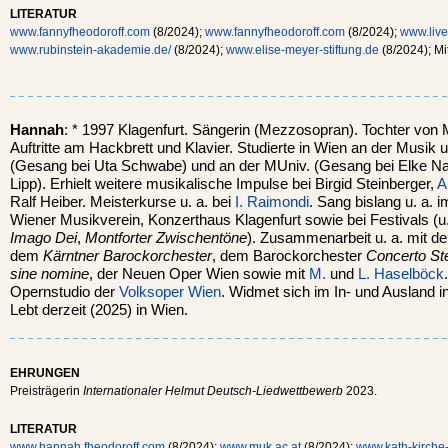
LITERATUR
www.fannyfheodoroff.com
(8/2024);
www.fannyfheodoroff.com
(8/2024);
www.liv
www.rubinstein-akademie.de/
(8/2024);
www.elise-meyer-stiftung.de
(8/2024); Mit
Hannah
: * 1997 Klagenfurt. Sängerin (Mezzosopran). Tochter von M
Auftritte am Hackbrett und Klavier. Studierte in Wien an der Musik 
(Gesang bei Uta Schwabe) und an der MUniv. (Gesang bei Elke Nag
Lipp). Erhielt weitere musikalische Impulse bei Birgid Steinberger,
A
Ralf Heiber. Meisterkurse u. a. bei
I. Raimondi
. Sang bislang u. a.
Wiener Musikverein, Konzerthaus Klagenfurt sowie bei Festivals (u
Imago Dei
,
Montforter Zwischentöne
). Zusammenarbeit u. a. mit d
dem
Kärntner Barockorchester
, dem Barockorchester
Concerto Ste
sine nomine
, der Neuen Oper Wien sowie mit
M.
und
L. Haselböck
Opernstudio der
Volksoper Wien
. Widmet sich im In- und Ausland 
Lebt derzeit (2025) in Wien.
EHRUNGEN
Preisträgerin
Internationaler Helmut Deutsch-Liedwettbewerb
2023.
LITERATUR
www.hannah.fheodoroff.com
(8/2024);
www.muk.ac.at
(8/2024);
www.kath-kirche-