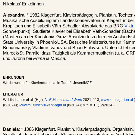
Nikolaus’ Enkelinnen
Alexandra
: * 1982 Klagenfurt. Klavierpädagogin, Pianistin. Tochter 
Musikalische Ausbildung am Landeskonservatorium Klagenfurt bei 
Kropfitsch und Elisabeth Väth-Schadler. Absolvierte das BRG
Viktr
Schwerpunkt). Studierte Klavier bei Elisabeth Väth-Schadler (Bache
(Master) an der Kunstuniv. Graz. Absolvierte zudem ein Auslandsst
State University in Phoenix/USA. Besuchte Meisterkurse für Kam
Bonduriansky, Vladimir Ivanov und Brian Finlayson. Unterrichtet se
Mureck/St. Parallel dazu Tätigkeit als Kammermusikerin (u. a. OR
und Jurorin bei
Prima la Musica
.
EHRUNGEN
Wettbewerbe für Klavierduo u. a. in Turin/I, Jeseník/CZ.
LITERATUR
W. Litschauer et al. (Hg.),
N. F. Mensch und Werk
2021, 113;
www.kunstgarten.at
(
(8/2024);
www.musikschulwerk-bgld.at
(8/2024); Mitt. A. F. (12/2024).
Daniela
: * 1986 Klagenfurt. Pianistin, Klavierpädagogin, Organistin
Spielte ab dem 5. Lebensjahr Klavier; erste musikalische Ausbil