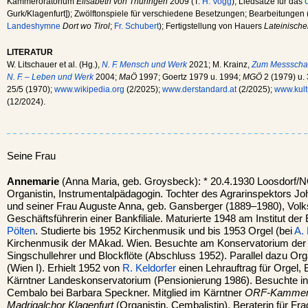
Kammeroratorium
Elisabeth von Thüringen
2009 (T:
H. Vogg
); Liedsätze für das
Gurk/Klagenfurt]); Zwölftonspiele für verschiedene Besetzungen; Bearbeitungen 
Landeshymne
Dort wo Tirol
;
Fr. Schubert
); Fertigstellung von Hauers
Lateinisch
LITERATUR
W. Litschauer et al. (Hg.),
N. F. Mensch und Werk
2021; M. Krainz,
Zum Messschaff
N. F. – Leben und Werk
2004;
MaÖ
1997; Goertz 1979 u. 1994;
MGÖ
2 (1979) u.
25/5 (1970);
www.wikipedia.org
(2/2025);
www.derstandard.at
(2/2025);
www.kult
(12/2024).
Seine Frau
Annemarie
(Anna Maria, geb. Groysbeck): * 20.4.1930 Loosdorf/NÖ
Organistin, Instrumentalpädagogin. Tochter des Agrarinspektors J
und seiner Frau Auguste Anna, geb. Gansberger (1889–1980), Volks
Geschäftsführerin einer Bankfiliale. Maturierte 1948 am Institut der
Pölten
. Studierte bis 1952 Kirchenmusik und bis 1953 Orgel (bei
A. 
Kirchenmusik der MAkad. Wien. Besuchte am Konservatorium der 
Singschullehrer und Blockflöte (Abschluss 1952). Parallel dazu Org
(Wien I). Erhielt 1952 von
R. Keldorfer
einen Lehrauftrag für Orgel,
Kärntner Landeskonservatorium (Pensionierung 1986). Besuchte i
Cembalo bei Barbara Speckner. Mitglied im Kärntner
ORF-Kammero
Madrigalchor Klagenfurt
(Organistin, Cembalistin). Beraterin für F