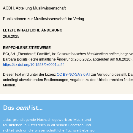
ACDH, Abteilung Musikwissenschaft
Publikationen zur Musikwissenschaft im Verlag
LETZTE INHALTLICHE ÄNDERUNG
26.6.2025
EMPFOHLENE ZITIERWEISE
BGr
, Art. „Fheodoroff, Familie“, in:
Oesterreichisches Musiklexikon online
, begr. v
Barbara Boisits (letzte inhaltliche Änderung:
26.6.2025
, abgerufen am
9.8.2026
),
https://dx.doi.org/10.1553/0x0001cd5f
Dieser Text wird unter der Lizenz
CC BY-NC-SA 3.0 AT
zur Verfügung gestellt. Da
unterliegt abweichenden Bestimmungen; Angaben zu den Urheberrechten finden s
Medien.
Das
oeml
ist...
...das grundlegende Nachschlagewerk zu Musik und
Musikleben in Österreich in all seinen Facetten und
richtet sich an die wissenschaftliche Fachwelt ebenso