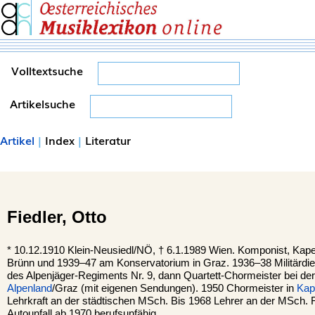
Volltextsuche
Artikelsuche
Artikel
|
Index
|
Literatur
Fiedler,
Otto
*
10.12.1910
Klein-Neusiedl/NÖ,
†
6.1.1989
Wien.
Komponist, Kapel
Brünn und 1939–47 am Konservatorium in Graz. 1936–38 Militärdi
des Alpenjäger-Regiments Nr. 9, dann Quartett-Chormeister bei de
Alpenland
/Graz (mit eigenen Sendungen). 1950 Chormeister in
Kap
Lehrkraft an der städtischen MSch. Bis 1968 Lehrer an der MSch. F
Autounfall ab 1970 berufsunfähig.