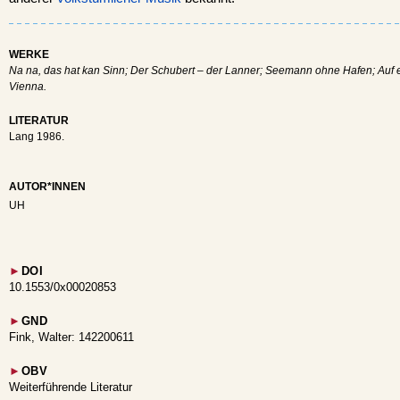
WERKE
Na na, das hat kan Sinn; Der Schubert – der Lanner; Seemann ohne Hafen; Auf 
Vienna.
LITERATUR
Lang 1986.
AUTOR*INNEN
UH
►
DOI
10.1553/0x00020853
►
GND
Fink, Walter: 142200611
►
OBV
Weiterführende Literatur