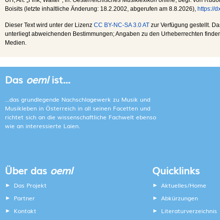
Boisits (letzte inhaltliche Änderung:
18.2.2002
, abgerufen am
8.8.2026
),
https://
Dieser Text wird unter der Lizenz
CC BY-NC-SA 3.0 AT
zur Verfügung gestellt. Da
unterliegt abweichenden Bestimmungen; Angaben zu den Urheberrechten finden s
Medien.
Das
oeml
ist...
...das grundlegende Nachschlagewerk zu Musik und
Musikleben in Österreich in all seinen Facetten und
richtet sich an die wissenschaftliche Fachwelt ebenso
wie an interessierte Laien.
Über das
oeml
Quicklinks
Das Projekt
Aktuelles/Home
Partner
Abkürzungen
Kontakt
Literaturverzeichnis