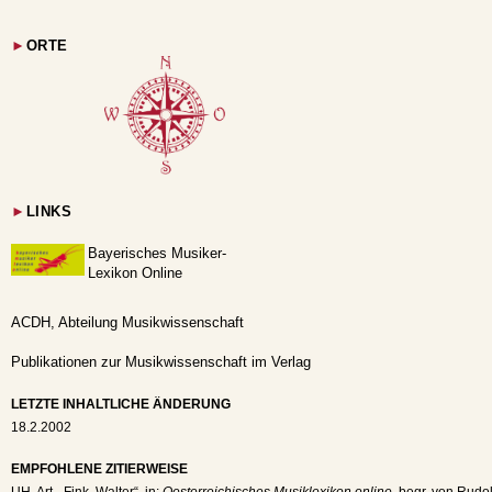
►
ORTE
►
LINKS
Bayerisches Musiker-
Lexikon Online
ACDH, Abteilung Musikwissenschaft
Publikationen zur Musikwissenschaft im Verlag
LETZTE INHALTLICHE ÄNDERUNG
18.2.2002
EMPFOHLENE ZITIERWEISE
UH
, Art. „Fink, Walter“, in:
Oesterreichisches Musiklexikon online
, begr. von Rudol