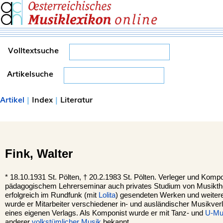
Volltextsuche
Artikelsuche
Artikel
|
Index
|
Literatur
Fink,
Walter
*
18.10.1931
St. Pölten,
†
20.2.1983
St. Pölten.
Verleger und Kompo
pädagogischem Lehrerseminar auch privates Studium von Musikthe
erfolgreich im Rundfunk (mit
Lolita
) gesendeten Werken und weiter
wurde er Mitarbeiter verschiedener in- und ausländischer Musikver
eines eigenen Verlags. Als Komponist wurde er mit Tanz- und
U-Mu
anderer
volkstümlicher Musik
bekannt.