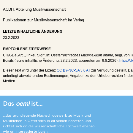
ACDH, Abteilung Musikwissenschaft
Publikationen zur Musikwissenschaft im Verlag
LETZTE INHALTLICHE ÄNDERUNG
23.2.2023
EMPFOHLENE ZITIERWEISE
UH
/
GDe
, Art. „Finkel, Sigi“, in:
Oesterreichisches Musiklexikon online
, begr. von 
Boisits (letzte inhaltliche Änderung:
23.2.2023
, abgerufen am
9.8.2026
),
https://
Dieser Text wird unter der Lizenz
CC BY-NC-SA 3.0 AT
zur Verfügung gestellt. Da
unterliegt abweichenden Bestimmungen; Angaben zu den Urheberrechten finden s
Medien.
Das
oeml
ist...
...das grundlegende Nachschlagewerk zu Musik und
Musikleben in Österreich in all seinen Facetten und
richtet sich an die wissenschaftliche Fachwelt ebenso
wie an interessierte Laien.