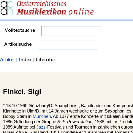
Volltextsuche
Artikelsuche
Artikel
|
Index
|
Literatur
Finkel,
Sigi
*
13.10.1960
Günzburg
/D. Saxophonist, Bandleader und Komponist.
Klarinette in Ulm/D, mit 14 Jahren wechselte er zum Saxophon; es fo
Bobby Stern in
München
. Ab 1977 erste Konzerte mit lokalen Ba
1986 Gründung der Gruppe
S. F. Powerstation,
1988 mit ihr Produk
1989 Auftritte bei
Jazz
-Festivals und Tourneen in zahlreichen euro
Israel, Afrika, Russland. 1991 gründete er zusammen mit Tomasz St