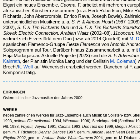
Elgart ein neues Ensemble,
Caoma.
F. arbeitet mit mehreren euro
afrikanischen Künstlern zusammen (u. a. Herb Robertson, Mike 
Richards, John Abercrombie, Enrico Rava, Joseph Bowie). Zahlreic
unterschiedlichen Musikern: u. a.
S. F. & African Heart
(1997–2008)
2002),
S. F. & Tim Richards Duo
und
S. F. & Tim Richards Soundsc
Slovak Electric Connection, Arabian Waltz
(2002–08),
11concert, V
widmet sich F. verstärkt dem Duo (bzw. ab 2014 Quartett) mit
M. D
spanischen Flamenco-Gruppe
Fiesta Flamenca
von Antonio Andrad
Soloprogramm auf Tour. Darüber hinaus Zusammenarbeit u. a. mit
Haja Madagascar. Aktuelle Projekte (2023) sind die
S. F. Adventur
Kainrath
, der Pianistin Monika Lang und der Cellistin
M. Coleman
) 
Brecht/
K. Weill
auf Wienerisch erarbeitet werden. Daneben ist F. au
Komponist tätig.
EHRUNGEN
Österreichischer Jazzmusiker des Jahres 2000.
WERKE
neben zahlreichen Werken für Jazz-Ensemble auch Musik für Solisten- bzw. Str
1993;
pelleas Für melisande
1994;
Whaatam
1996); Streichquartett (
Soulfood
199
NIL
1988,
Voyeur, Voyeur
1991,
Caoma
1993,
Don’t tell me
1999,
Mingus Music
gem. m. T. Richards:
Dervish Dances
1997; gem. m.
African Heart: Heart Beat
19
Rhythm
2002; gem. m.
Arabian Waltz: White Caravan
2004; gem. m. M. Diabate: