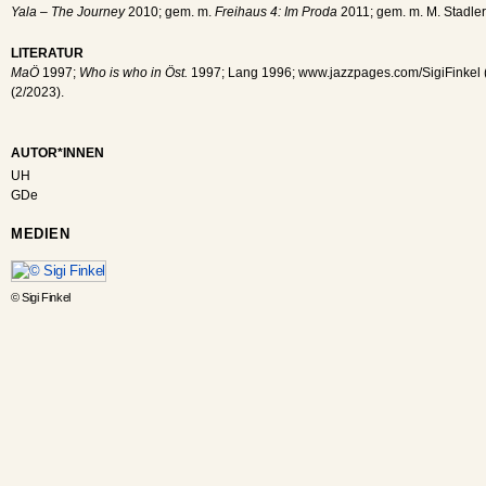
Yala – The Journey
2010; gem. m.
Freihaus 4: Im Proda
2011; gem. m. M. Stadle
LITERATUR
MaÖ
1997;
Who is who in Öst.
1997; Lang 1996; www.jazzpages.com/SigiFinkel 
(2/2023).
AUTOR*INNEN
UH
GDe
MEDIEN
© Sigi Finkel