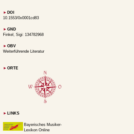
►
DOI
10.1553/0x0001cd83
►
GND
Finkel, Sigi: 134782968
►
OBV
Weiterführende Literatur
►
ORTE
►
LINKS
Bayerisches Musiker-
Lexikon Online