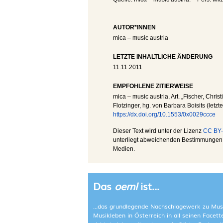
AUTOR*INNEN
mica – music austria
LETZTE INHALTLICHE ÄNDERUNG
11.11.2011
EMPFOHLENE ZITIERWEISE
mica – music austria
, Art. „Fischer, Christ
Flotzinger, hg. von Barbara Boisits (letz
https://dx.doi.org/10.1553/0x0029ccce
Dieser Text wird unter der Lizenz
CC BY-
unterliegt abweichenden Bestimmungen; 
Medien.
Das
oeml
ist...
...das grundlegende Nachschlagewerk zu Mus
Musikleben in Österreich in all seinen Facet