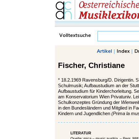
Volltextsuche
Artikel
|
Index
|
D
Fischer,
Christiane
*
18.2.1969
Ravensburg/D.
Dirigentin. 
Schulmusik; Aufbaustudium an der Stut
Aufbaustudium für Kinderchorleitung. S
am Konservatorium Wien Privatuniv. Le
Schulkonzeptes Gründung der
Wienwei
in den Bundesländern und Mitglied in 
Kindern und Jugendlichen
(Prima la mus
LITERATUR
Quelle: mica – music austria. – Pers. Mitt