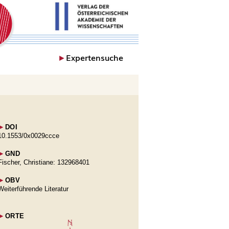
►
Expertensuche
►
DOI
10.1553/0x0029ccce
►
GND
Fischer, Christiane: 132968401
►
OBV
Weiterführende Literatur
►
ORTE