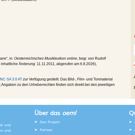
iane“, in:
Oesterreichisches Musiklexikon online
, begr. von Rudolf
te inhaltliche Änderung:
11.11.2011
, abgerufen am
6.8.2026
),
NC-SA 3.0 AT
zur Verfügung gestellt. Das Bild-, Film- und Tonmaterial
Angaben zu den Urheberrechten finden sich direkt bei den jeweiligen
Über das
oeml
Qu
Das Projekt
ik und
Partner
ten und