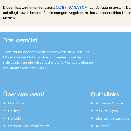
Dieser Text wird unter der Lizenz
CC BY-NC-SA 3.0 AT
zur Verfügung gestellt. Da
unterliegt abweichenden Bestimmungen; Angaben zu den Urheberrechten finden s
Medien.
Das
oeml
ist...
...das grundlegende Nachschlagewerk zu Musik und
Musikleben in Österreich in all seinen Facetten und
richtet sich an die wissenschaftliche Fachwelt ebenso
wie an interessierte Laien.
Über das
oeml
Quicklinks
Das Projekt
Aktuelles/Home
Partner
Abkürzungen
Kontakt
Literaturverzeichnis
Impressum
Datenschutz
Autoren
/