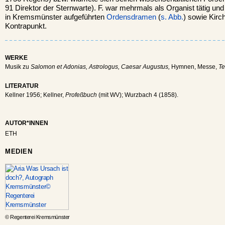
91 Direktor der Sternwarte). F. war mehrmals als Organist tätig und
in Kremsmünster aufgeführten
Ordensdramen
(
s. Abb.
) sowie Kirc
Kontrapunkt.
WERKE
Musik zu
Salomon et Adonias, Astrologus, Caesar Augustus,
Hymnen, Messe,
Te
LITERATUR
Kellner 1956; Kellner,
Profeßbuch
(mit WV); Wurzbach 4 (1858).
AUTOR*INNEN
ETH
MEDIEN
© Regenterei Kremsmünster