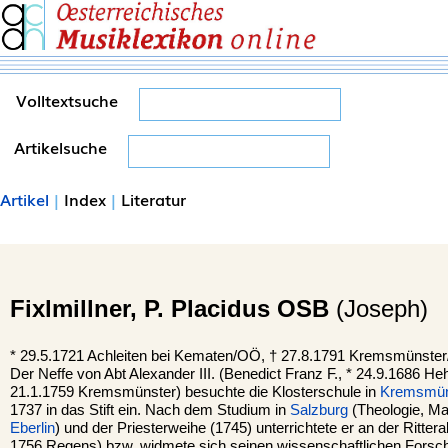
Volltextsuche
Artikelsuche
Artikel
|
Index
|
Literatur
Fixlmillner,
P. Placidus OSB
(Joseph)
*
29.5.1721 Achleiten bei
Kematen
/OÖ, †
27.8.1791
Kremsmünster
Der Neffe von Abt Alexander III. (Benedict Franz F., * 24.9.1686 H
21.1.1759 Kremsmünster) besuchte die Klosterschule in
Kremsmün
1737 in das Stift ein. Nach dem Studium in
Salzburg
(Theologie, Ma
Eberlin
) und der Priesterweihe (1745) unterrichtete er an der Ritter
1756 Regens) bzw. widmete sich seinen wissenschaftlichen Forsc