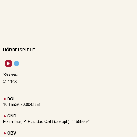
HÖRBEISPIELE
Sinfonia
© 1998
►
DOI
10.1553/0x00020858
►
GND
Fixlmillner, P. Placidus OSB (Joseph): 116586621
►
OBV