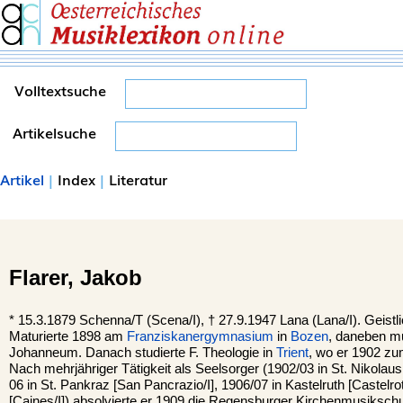
Volltextsuche
Artikelsuche
Artikel
|
Index
|
Literatur
Flarer,
Jakob
*
15.3.1879
Schenna
/T (Scena/I), †
27.9.1947
Lana
(Lana/I). Geist
Maturierte 1898 am
Franziskanergymnasium
in
Bozen
, daneben m
Johanneum. Danach studierte F. Theologie in
Trient
, wo er 1902 zu
Nach mehrjähriger Tätigkeit als Seelsorger (1902/03 in St. Nikolaus 
06 in St. Pankraz [San Pancrazio/I], 1906/07 in Kastelruth [Castelro
[Caines/I]) absolvierte er 1909 die Regensburger Kirchenmusikschu