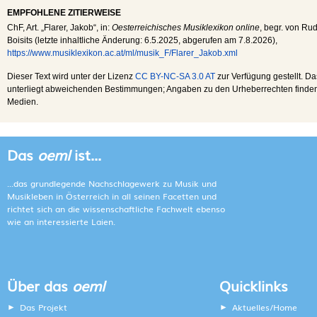
EMPFOHLENE ZITIERWEISE
ChF
, Art. „Flarer, Jakob“, in:
Oesterreichisches Musiklexikon online
, begr. von Rud
Boisits (letzte inhaltliche Änderung:
6.5.2025
, abgerufen am
7.8.2026
),
https://www.musiklexikon.ac.at/ml/musik_F/Flarer_Jakob.xml
Dieser Text wird unter der Lizenz
CC BY-NC-SA 3.0 AT
zur Verfügung gestellt. Da
unterliegt abweichenden Bestimmungen; Angaben zu den Urheberrechten finden s
Medien.
Das
oeml
ist...
...das grundlegende Nachschlagewerk zu Musik und
Musikleben in Österreich in all seinen Facetten und
richtet sich an die wissenschaftliche Fachwelt ebenso
wie an interessierte Laien.
Über das
oeml
Quicklinks
Das Projekt
Aktuelles/Home