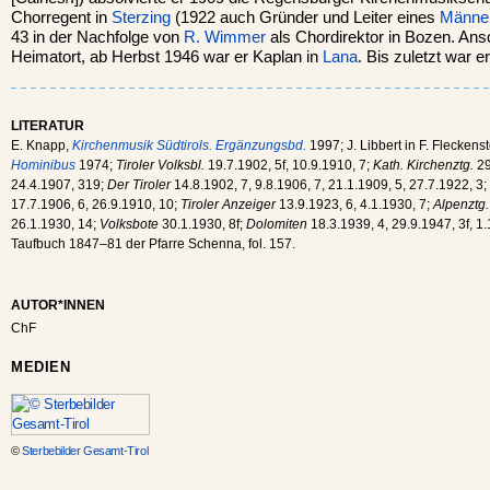
Chorregent in
Sterzing
(1922 auch Gründer und Leiter eines
Männe
43 in der Nachfolge von
R. Wimmer
als Chordirektor in Bozen. Ansc
Heimatort, ab Herbst 1946 war er Kaplan in
Lana
. Bis zuletzt war e
LITERATUR
E. Knapp,
Kirchenmusik Südtirols. Ergänzungsbd.
1997; J. Libbert in F. Fleckenst
Hominibus
1974;
Tiroler Volksbl.
19.7.1902, 5f, 10.9.1910, 7;
Kath. Kirchenztg.
29
24.4.1907, 319;
Der Tiroler
14.8.1902, 7, 9.8.1906, 7, 21.1.1909, 5, 27.7.1922, 3;
17.7.1906, 6, 26.9.1910, 10;
Tiroler Anzeiger
13.9.1923, 6, 4.1.1930, 7;
Alpenztg.
26.1.1930, 14;
Volksbote
30.1.1930, 8f;
Dolomiten
18.3.1939, 4, 29.9.1947, 3f, 1
Taufbuch 1847–81 der Pfarre Schenna, fol. 157.
AUTOR*INNEN
ChF
MEDIEN
©
Sterbebilder Gesamt-Tirol