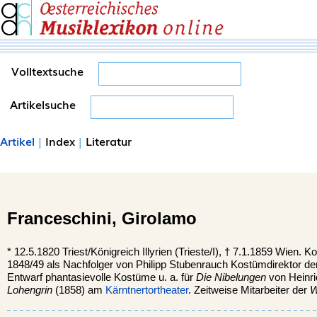
Volltextsuche
Artikelsuche
Artikel
|
Index
|
Literatur
Franceschini,
Girolamo
*
12.5.1820
Triest
/Königreich Illyrien (Trieste/I), †
7.1.1859
Wien
. Ko
1848/49 als Nachfolger von Philipp Stubenrauch Kostümdirektor der
Entwarf phantasievolle Kostüme u. a. für
Die Nibelungen
von Heinri
Lohengrin
(1858) am
Kärntnertortheater
. Zeitweise Mitarbeiter der
W