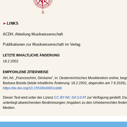
►
LINKS
ACDH, Abteilung Musikwissenschaft
Publikationen zur Musikwissenschaft im Verlag
LETZTE INHALTLICHE ÄNDERUNG
18.2.2002
EMPFOHLENE ZITIERWEISE
AH
, Art. „Franceschini, Girolamo“, in:
Oesterreichisches Musiklexikon online
, beg
Barbara Boisits (letzte inhaltliche Änderung:
18.2.2002
, abgerufen am
7.8.2026
),
https://dx.doi.org/10.1553/0x0001cdd8
Dieser Text wird unter der Lizenz
CC BY-NC-SA 3.0 AT
zur Verfügung gestellt. Da
unterliegt abweichenden Bestimmungen; Angaben zu den Urheberrechten finden s
Medien.