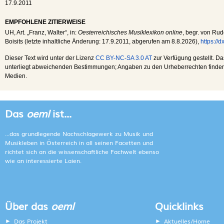
17.9.2011
EMPFOHLENE ZITIERWEISE
UH
, Art. „Franz, Walter“, in:
Oesterreichisches Musiklexikon online
, begr. von Rud
Boisits (letzte inhaltliche Änderung:
17.9.2011
, abgerufen am
8.8.2026
),
https://
Dieser Text wird unter der Lizenz
CC BY-NC-SA 3.0 AT
zur Verfügung gestellt. Da
unterliegt abweichenden Bestimmungen; Angaben zu den Urheberrechten finden s
Medien.
Das
oeml
ist...
...das grundlegende Nachschlagewerk zu Musik und
Musikleben in Österreich in all seinen Facetten und
richtet sich an die wissenschaftliche Fachwelt ebenso
wie an interessierte Laien.
Über das
oeml
Quicklinks
Das Projekt
Aktuelles/Home