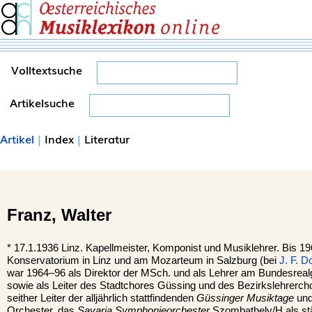
Volltextsuche
Artikelsuche
Artikel
|
Index
|
Literatur
Franz,
Walter
*
17.1.1936
Linz.
Kapellmeister, Komponist und Musiklehrer. Bis 1
Konservatorium in Linz und am Mozarteum in Salzburg (bei
J. F. D
war 1964–96 als Direktor der MSch. und als Lehrer am Bundesre
sowie als Leiter des Stadtchores Güssing und des Bezirkslehrerchore
seither Leiter der alljährlich stattfindenden
Güssinger Musiktage
und
Orchester, das
Savaria Symphonieorchester
Szombathely/H als stän