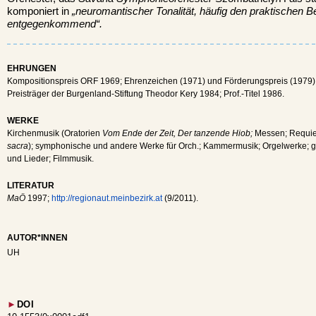
komponiert in
„neuromantischer Tonalität, häufig den praktischen B
entgegenkommend“.
EHRUNGEN
Kompositionspreis ORF 1969; Ehrenzeichen (1971) und Förderungspreis (1979)
Preisträger der Burgenland-Stiftung Theodor Kery 1984; Prof.-Titel 1986.
WERKE
Kirchenmusik (Oratorien
Vom Ende der Zeit, Der tanzende Hiob;
Messen; Requi
sacra
); symphonische und andere Werke für Orch.; Kammermusik; Orgelwerke; ge
und Lieder; Filmmusik.
LITERATUR
MaÖ
1997;
http://regionaut.meinbezirk.at
(9/2011).
AUTOR*INNEN
UH
►
DOI