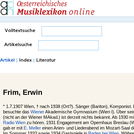
Volltextsuche
Artikelsuche
Artikel
|
Index
|
Literatur
Frim,
Erwin
*
1.7.1907
Wien
, †
nach 1938 (Ort?). Sänger (Bariton), Komponist
besuchte das
Wiener
Akademische Gymnasium (Wien I). Über sein
(nicht an der Wiener MAkad.) ist derzeit nichts bekannt. Ab 1930 
Radio Wien
zu hören. 1931 Engagement am Opernhaus Breslau (W
gab er mit
E. Meller
einen Arien- und Liederabend im Mozart-Saal 
Im Sommer 1932 sowie 1934 Gastspiele in
Baden bei Wien
. Währe