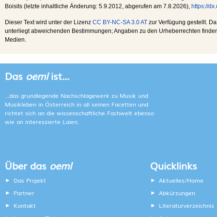
Boisits (letzte inhaltliche Änderung:
5.9.2012
, abgerufen am
7.8.2026
),
https://d
Dieser Text wird unter der Lizenz
CC BY-NC-SA 3.0 AT
zur Verfügung gestellt. Da
unterliegt abweichenden Bestimmungen; Angaben zu den Urheberrechten finden s
Medien.
Das
oeml
ist...
...das grundlegende Nachschlagewerk zu Musik und
Musikleben in Österreich in all seinen Facetten und
richtet sich an die wissenschaftliche Fachwelt ebenso
wie an interessierte Laien.
Über das
oeml
Quicklinks
Das Projekt
Aktuelles/Home
Partner
Abkürzungen
Kontakt
Literaturverzeichnis