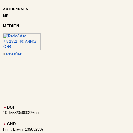
AUTOR*INNEN
MK
MEDIEN
©
ANNO/ÖNB
►
DOI
10.1553/0x000226eb
►
GND
Frim, Erwin: 139652337