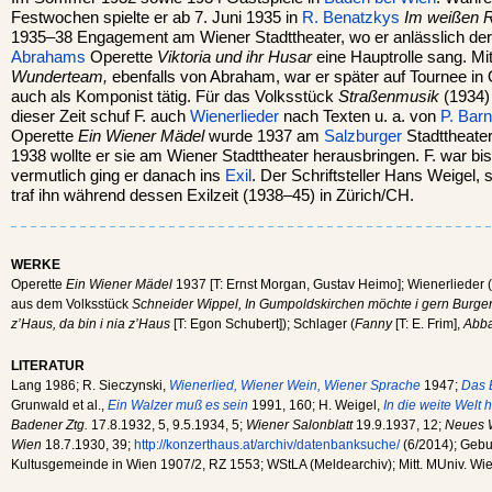
Festwochen spielte er ab 7. Juni 1935 in
R. Benatzkys
Im weißen 
1935–38 Engagement am Wiener Stadttheater, wo er anlässlich d
Abrahams
Operette
Viktoria und ihr Husar
eine Hauptrolle sang. Mi
Wunderteam,
ebenfalls von Abraham, war er später auf Tournee in
auch als Komponist tätig. Für das Volksstück
Straßenmusik
(1934) 
dieser Zeit schuf F. auch
Wienerlieder
nach Texten u. a. von
P. Bar
Operette
Ein Wiener Mädel
wurde 1937 am
Salzburger
Stadttheater
1938 wollte er sie am Wiener Stadttheater herausbringen. F. war bi
vermutlich ging er danach ins
Exil
. Der Schriftsteller Hans Weigel,
traf ihn während dessen Exilzeit (1938–45) in Zürich/CH.
WERKE
Operette
Ein Wiener Mädel
1937 [T: Ernst Morgan, Gustav Heimo]; Wienerlieder (
aus dem Volksstück
Schneider Wippel, In Gumpoldskirchen möchte i gern Burge
z’Haus, da bin i nia z’Haus
[T: Egon Schubert]); Schlager (
Fanny
[T: E. Frim],
Abba
LITERATUR
Lang 1986; R. Sieczynski,
Wienerlied, Wiener Wein, Wiener Sprache
1947;
Das 
Grunwald et al.,
Ein Walzer muß es sein
1991, 160; H. Weigel,
In die weite Welt 
Badener Ztg.
17.8.1932, 5, 9.5.1934, 5;
Wiener Salonblatt
19.9.1937, 12;
Neues W
Wien
18.7.1930, 39;
http://konzerthaus.at/archiv/datenbanksuche/
(6/2014); Gebur
Kultusgemeinde in Wien 1907/2, RZ 1553; WStLA (Meldearchiv); Mitt. MUniv. Wi