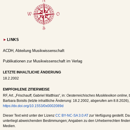
►
LINKS
ACDH, Abteilung Musikwissenschaft
Publikationen zur Musikwissenschaft im Verlag
LETZTE INHALTLICHE ÄNDERUNG
18.2.2002
EMPFOHLENE ZITIERWEISE
RF
, Art. „Frischauff, Gabriel Matthias“, in:
Oesterreichisches Musiklexikon online
,
Barbara Boisits (letzte inhaltliche Änderung:
18.2.2002
, abgerufen am
8.8.2026
),
https://dx.doi.org/10.1553/0x0002089d
Dieser Text wird unter der Lizenz
CC BY-NC-SA 3.0 AT
zur Verfügung gestellt. Da
unterliegt abweichenden Bestimmungen; Angaben zu den Urheberrechten finden s
Medien.