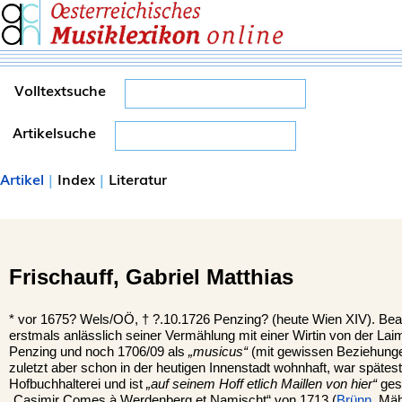
Volltextsuche
Artikelsuche
Artikel
|
Index
|
Literatur
Frischauff,
Gabriel Matthias
*
vor 1675?
Wels/OÖ,
†
?.10.1726
Penzing? (heute Wien XIV).
Bea
erstmals anlässlich seiner Vermählung mit einer Wirtin von der Lai
Penzing und noch 1706/09 als
„musicus“
(mit gewissen Beziehunge
zuletzt aber schon in der heutigen Innenstadt wohnhaft, war späte
Hofbuchhalterei und ist
„auf seinem Hoff etlich Maillen von hier“
ges
„Casimir Comes à Werdenberg et Namischt“ von 1713 (
Brünn
, Mä