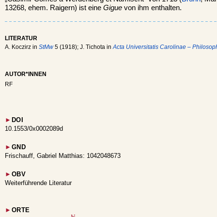
13268, ehem. Raigern) ist eine
Gigue
von ihm enthalten.
LITERATUR
A. Koczirz in
StMw
5 (1918); J. Tichota in
Acta Universitatis Carolinae – Philosoph
AUTOR*INNEN
RF
►
DOI
10.1553/0x0002089d
►
GND
Frischauff, Gabriel Matthias: 1042048673
►
OBV
Weiterführende Literatur
►
ORTE