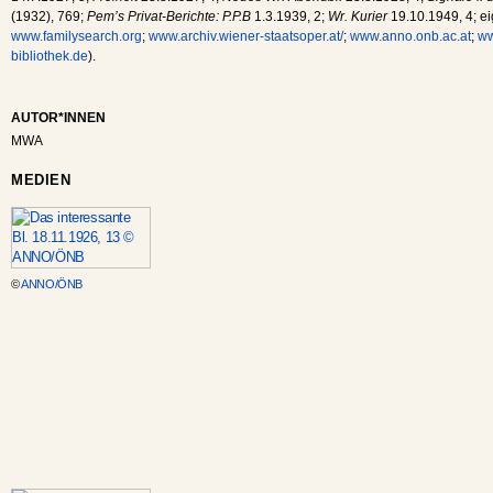
(1932), 769;
Pem’s Privat-Berichte: P.P.B
1.3.1939, 2;
Wr. Kurier
19.10.1949, 4; e
www.familysearch.org
;
www.archiv.wiener-staatsoper.at/
;
www.anno.onb.ac.at
;
ww
bibliothek.de
).
AUTOR*INNEN
MWA
MEDIEN
©
ANNO/ÖNB