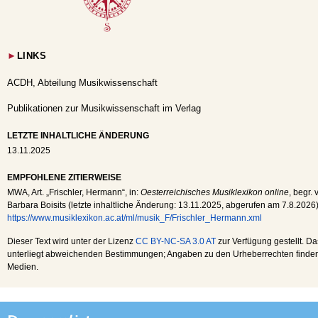
►
LINKS
ACDH, Abteilung Musikwissenschaft
Publikationen zur Musikwissenschaft im Verlag
LETZTE INHALTLICHE ÄNDERUNG
13.11.2025
EMPFOHLENE ZITIERWEISE
MWA
, Art. „Frischler, Hermann“, in:
Oesterreichisches Musiklexikon online
, begr.
Barbara Boisits (letzte inhaltliche Änderung:
13.11.2025
, abgerufen am
7.8.2026
https://www.musiklexikon.ac.at/ml/musik_F/Frischler_Hermann.xml
Dieser Text wird unter der Lizenz
CC BY-NC-SA 3.0 AT
zur Verfügung gestellt. Da
unterliegt abweichenden Bestimmungen; Angaben zu den Urheberrechten finden s
Medien.