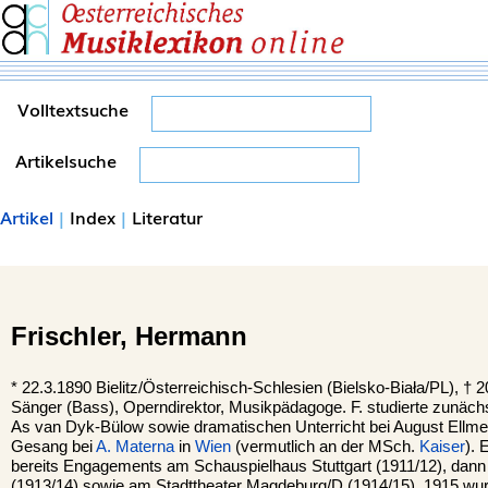
Volltextsuche
Artikelsuche
Artikel
|
Index
|
Literatur
Frischler,
Hermann
*
22.3.1890
Bielitz
/Österreichisch-Schlesien (Bielsko-Biała/PL), †
2
Sänger (Bass), Operndirektor, Musikpädagoge. F. studierte zunächs
As van Dyk-Bülow sowie dramatischen Unterricht bei August Ellme
Gesang bei
A. Materna
in
Wien
(vermutlich an der MSch.
Kaiser
). 
bereits Engagements am Schauspielhaus Stuttgart (1911/12), dann 
(1913/14) sowie am Stadttheater Magdeburg/D (1914/15). 1915 wur