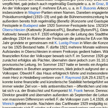
verpflichtet, gab jedoch auch regelmäßig Gastspiele u. a. in
Graz
,
B
An der Volksoper sang F. mehrere EA.en, u. a. in
F. Busonis
Arlecc
insbesondere in
Wagner
-Partien einen Namen. Daneben engagierte 
Präsidiumsmitglied (1915–19) und gab die Bühnenvereinszeitung he
außerdem bereits früh regelmäßig (Benefiz-)Konzerte und Gastspiele
Festspiele in
Budapest
oder 1920 Sommer-Festspiele bzw. 1923/24
Oberschlesien
(Kattowitz [Katowice/PL], Beuthen [Bytom/PL], Gleiwi
Kattowitz bewarb sich F. 1920 erfolglos um die Leitung des Stadtthea
allerdings 1924 im Rahmen der Festspiele die polnische EA von 
Jahr gründete er gemeinsam mit
K. Lustig-Prean
in Wien die Konzer
nur bis 1925 Bestand hatte. F. dürfte 1921 mehrere Monate währen
Aufstandes in Oberschlesien in einem Freikorps gedient haben. W
finanziellen Krise der Volksoper bewarb sich F. im Sommer 1926 
zunächst erfolglos als Pächter, übernahm dann jedoch zum 31.10.19
provisorische Leitung. Im Sommer 1927 hatte er bereits ein Angebot
Stadttheaters in Beuthen angenommen, blieb jedoch aufgrund der u
Volksoper. Obwohl F. das Haus erfolgreich führte und insbesonder
mein Herz in Heidelberg verloren
von
F. Raymond
(UA 29.4.1927) ei
konnte keine finanzielle und künstlerische Stabilität herbeigeführt 
immer wieder Ziel von – teils antisemitischen – öffentlichen und in
tat sich v.a. der Bratschist und Komponist
M. Frank
hervor. Dennoc
Direktor gewählt und übernahm außerdem ab September die Leitu
von massiven Differenzen verließ F. die Volksoper zum 1.4.1928, d
Weirich
geleitet wurde. Nachdem das Carltheater 1929 endgültig s