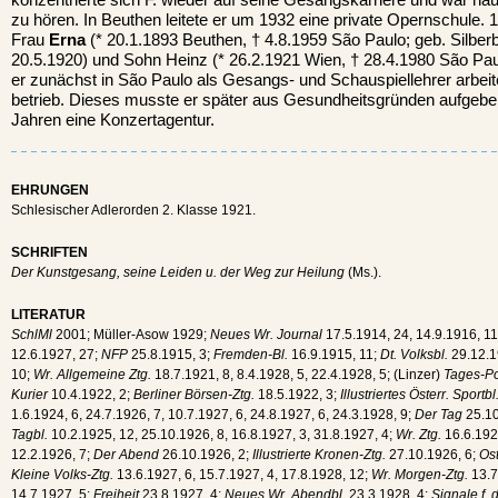
konzentrierte sich F. wieder auf seine Gesangskarriere und war hä
zu hören. In Beuthen leitete er um 1932 eine private Opernschule. 1
Frau
Erna
(* 20.1.1893 Beuthen, † 4.8.1959 São Paulo; geb. Silber
20.5.1920) und Sohn Heinz (* 26.2.1921 Wien, † 28.4.1980 São Paul
er zunächst in São Paulo als Gesangs- und Schauspiellehrer arbeit
betrieb. Dieses musste er später aus Gesundheitsgründen aufgebe
Jahren eine Konzertagentur.
EHRUNGEN
Schlesischer Adlerorden 2. Klasse 1921.
SCHRIFTEN
Der Kunstgesang, seine Leiden u. der Weg zur Heilung
(Ms.).
LITERATUR
SchlMl
2001; Müller-Asow 1929;
Neues Wr. Journal
17.5.1914, 24, 14.9.1916, 11,
12.6.1927, 27;
NFP
25.8.1915, 3;
Fremden-Bl.
16.9.1915, 11;
Dt. Volksbl.
29.12.
10;
Wr. Allgemeine Ztg.
18.7.1921, 8, 8.4.1928, 5, 22.4.1928, 5; (Linzer)
Tages-Po
Kurier
10.4.1922, 2;
Berliner Börsen-Ztg.
18.5.1922, 3;
Illustriertes Österr. Sportbl
1.6.1924, 6, 24.7.1926, 7, 10.7.1927, 6, 24.8.1927, 6, 24.3.1928, 9;
Der Tag
25.10
Tagbl.
10.2.1925, 12, 25.10.1926, 8, 16.8.1927, 3, 31.8.1927, 4;
Wr. Ztg.
16.6.1925
12.2.1926, 7;
Der Abend
26.10.1926, 2;
Illustrierte Kronen-Ztg.
27.10.1926, 6;
Os
Kleine Volks-Ztg.
13.6.1927, 6, 15.7.1927, 4, 17.8.1928, 12;
Wr. Morgen-Ztg.
13.7
14.7.1927, 5;
Freiheit
23.8.1927, 4;
Neues Wr. Abendbl.
23.3.1928, 4;
Signale f. 