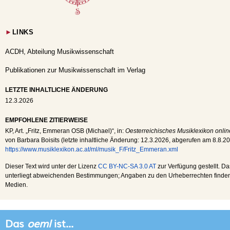
►
LINKS
ACDH, Abteilung Musikwissenschaft
Publikationen zur Musikwissenschaft im Verlag
LETZTE INHALTLICHE ÄNDERUNG
12.3.2026
EMPFOHLENE ZITIERWEISE
KP
, Art. „Fritz, Emmeran OSB (Michael)“, in:
Oesterreichisches Musiklexikon onlin
von Barbara Boisits (letzte inhaltliche Änderung:
12.3.2026
, abgerufen am
8.8.2
https://www.musiklexikon.ac.at/ml/musik_F/Fritz_Emmeran.xml
Dieser Text wird unter der Lizenz
CC BY-NC-SA 3.0 AT
zur Verfügung gestellt. Da
unterliegt abweichenden Bestimmungen; Angaben zu den Urheberrechten finden s
Medien.
Das
oeml
ist...