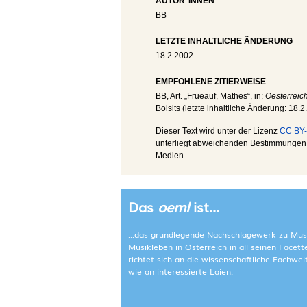
AUTOR*INNEN
BB
LETZTE INHALTLICHE ÄNDERUNG
18.2.2002
EMPFOHLENE ZITIERWEISE
BB
, Art. „Frueauf, Mathes“, in:
Oesterreic
Boisits (letzte inhaltliche Änderung:
18.2
Dieser Text wird unter der Lizenz
CC BY-
unterliegt abweichenden Bestimmungen; 
Medien.
Das
oeml
ist...
...das grundlegende Nachschlagewerk zu Mus
Musikleben in Österreich in all seinen Facet
richtet sich an die wissenschaftliche Fachwe
wie an interessierte Laien.