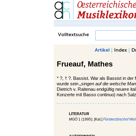
Volltextsuche
Artikel
|
Index
|
D
Frueauf,
Mathes
*
?, †
?. Bassist. War als Bassist in der 
wurde sein
„singen auf die welsche Man
Dietrich v. Raitenau endgültig neuere i
Konzerte mit Basso continuo) nach Salz
LITERATUR
MGÖ
1 (1995); [Kat.]
Fürsterzbischof Wol