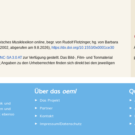
hisches Musiklexikon online
, begr. von Rudolf Flotzinger, hg. von Barbara
.2002
, abgerufen am
9.8.2026
),
https://dx.doi.org/10.1553/0x0001ce30
NC-SA 3.0 AT
zur Verfügung gestellt. Das Bild-, Film- und Tonmaterial
Angaben zu den Urheberrechten finden sich direkt bei den jeweiligen
Über das
oeml
Qu
Das Projekt
ik und
Partner
ten und
lt ebenso
Kontakt
Impressum
Datenschutz
/