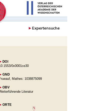
►
Expertensuche
►
DOI
10.1553/0x0001ce30
►
GND
Frueauf, Mathes: 1038875099
►
OBV
Weiterführende Literatur
►
ORTE