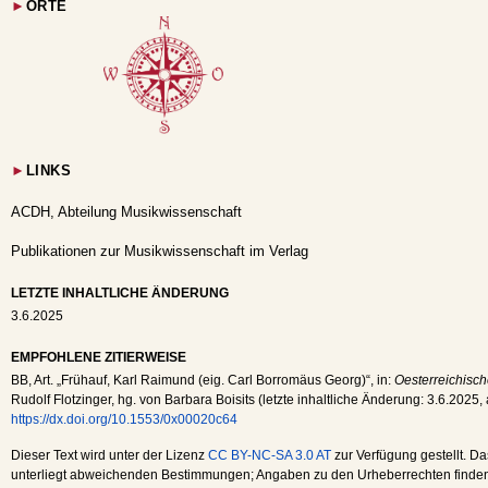
►
ORTE
►
LINKS
ACDH, Abteilung Musikwissenschaft
Publikationen zur Musikwissenschaft im Verlag
LETZTE INHALTLICHE ÄNDERUNG
3.6.2025
EMPFOHLENE ZITIERWEISE
BB
, Art. „Frühauf, Karl Raimund (eig. Carl Borromäus Georg)“, in:
Oesterreichisch
Rudolf Flotzinger, hg. von Barbara Boisits (letzte inhaltliche Änderung:
3.6.2025
,
https://dx.doi.org/10.1553/0x00020c64
Dieser Text wird unter der Lizenz
CC BY-NC-SA 3.0 AT
zur Verfügung gestellt. Da
unterliegt abweichenden Bestimmungen; Angaben zu den Urheberrechten finden s