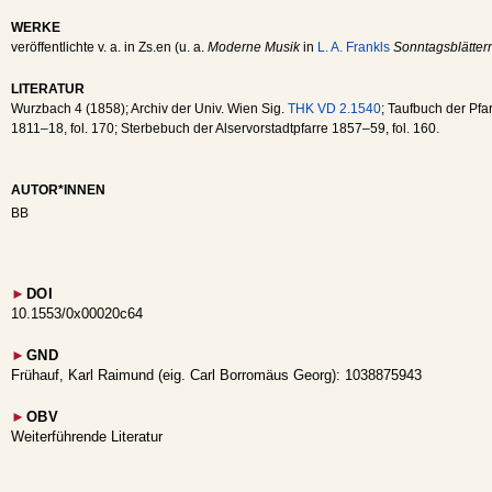
WERKE
veröffentlichte v. a. in Zs.en (u. a.
Moderne Musik
in
L. A. Frankls
Sonntagsblätter
LITERATUR
Wurzbach 4 (1858); Archiv der Univ. Wien Sig.
THK VD 2.1540
; Taufbuch der Pfa
1811–18, fol. 170; Sterbebuch der Alservorstadtpfarre 1857–59, fol. 160.
AUTOR*INNEN
BB
►
DOI
10.1553/0x00020c64
►
GND
Frühauf, Karl Raimund (eig. Carl Borromäus Georg): 1038875943
►
OBV
Weiterführende Literatur