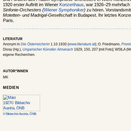
1920 erster Auftritt im Wiener
Konzerthaus
, war 1926–29 mehrfach
Sinfonie-Orchesters (
Wiener Symphoniker
)
zu hören. Vorstandsmit
Motetten- und Madrigal-Gesellschaft
in Budapest. Ihr letztes Konze
Paris.
LITERATUR
Anonym in
Die Österreicherin
1.10.1930 (
www.literature.at
); O. Friedmann,
Promi
Diosy (Hg.),
Ungarischer Künstler Almanach
1929, 150, 207 [mit Foto]; WStLA (Me
eigene Recherchen.
AUTOR*INNEN
MK
MEDIEN
© Bildarchiv Austria, ÖNB