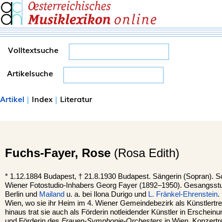
Volltextsuche
Artikelsuche
Artikel
|
Index
|
Literatur
Fuchs-Fayer,
Rose
(Rosa Edith)
*
1.12.1884
Budapest
, †
21.8.1930 Budapest. Sängerin (Sopran). 
Wiener Fotostudio-Inhabers Georg Fayer (1892–1950). Gesangsstu
Berlin und
Mailand
u. a. bei Ilona Durigo und
L. Fränkel-Ehrenstein
.
Wien, wo sie ihr Heim im 4. Wiener Gemeindebezirk als Künstlertref
hinaus trat sie auch als Förderin notleidender Künstler in Erschein
und Förderin des
Frauen-Symphonie-Orchesters
in Wien. Konzertr