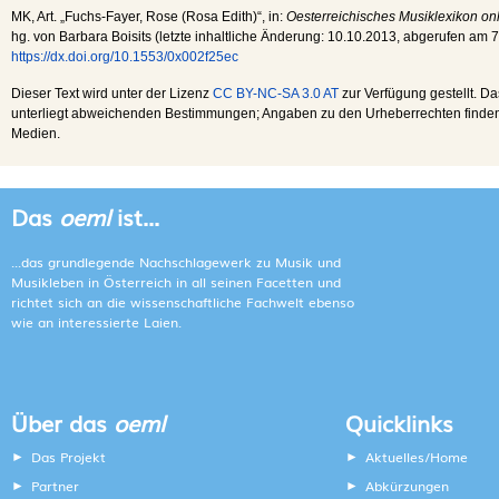
MK
, Art. „Fuchs-Fayer, Rose (Rosa Edith)“, in:
Oesterreichisches Musiklexikon on
hg. von Barbara Boisits (letzte inhaltliche Änderung:
10.10.2013
, abgerufen am
7
https://dx.doi.org/10.1553/0x002f25ec
Dieser Text wird unter der Lizenz
CC BY-NC-SA 3.0 AT
zur Verfügung gestellt. Da
unterliegt abweichenden Bestimmungen; Angaben zu den Urheberrechten finden s
Medien.
Das
oeml
ist...
...das grundlegende Nachschlagewerk zu Musik und
Musikleben in Österreich in all seinen Facetten und
richtet sich an die wissenschaftliche Fachwelt ebenso
wie an interessierte Laien.
Über das
oeml
Quicklinks
Das Projekt
Aktuelles/Home
Partner
Abkürzungen