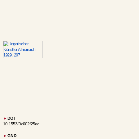
►
DOI
10.1553/0x002f25ec
►
GND