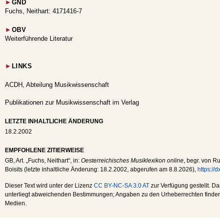
►
GND
Fuchs, Neithart: 4171416-7
►
OBV
Weiterführende Literatur
►
LINKS
ACDH, Abteilung Musikwissenschaft
Publikationen zur Musikwissenschaft im Verlag
LETZTE INHALTLICHE ÄNDERUNG
18.2.2002
EMPFOHLENE ZITIERWEISE
GB
, Art. „Fuchs, Neithart“, in:
Oesterreichisches Musiklexikon online
, begr. von R
Boisits (letzte inhaltliche Änderung:
18.2.2002
, abgerufen am
8.8.2026
),
https://
Dieser Text wird unter der Lizenz
CC BY-NC-SA 3.0 AT
zur Verfügung gestellt. Da
unterliegt abweichenden Bestimmungen; Angaben zu den Urheberrechten finden s
Medien.