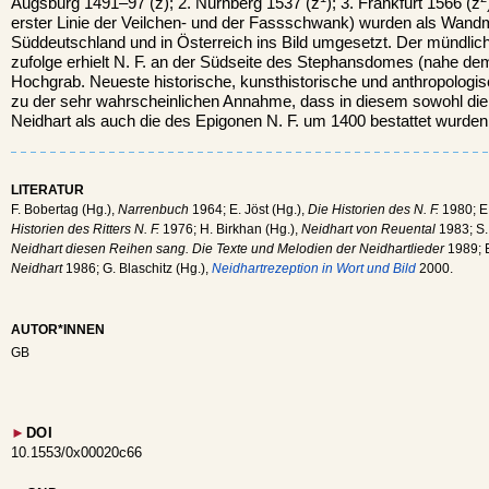
Augsburg 1491–97 (z); 2. Nürnberg 1537 (z
); 3. Frankfurt 1566 (z
erster Linie der Veilchen- und der Fassschwank) wurden als Wandm
Süddeutschland und in Österreich ins Bild umgesetzt. Der mündliche
zufolge erhielt N. F. an der Südseite des Stephansdomes (nahe dem
Hochgrab. Neueste historische, kunsthistorische und anthropologi
zu der sehr wahrscheinlichen Annahme, dass in diesem sowohl di
Neidhart als auch die des Epigonen N. F. um 1400 bestattet wurden
LITERATUR
F. Bobertag (Hg.),
Narrenbuch
1964; E. Jöst (Hg.),
Die Historien des N. F.
1980; E.
Historien des Ritters N. F.
1976; H. Birkhan (Hg.),
Neidhart von Reuental
1983; S.
Neidhart diesen Reihen sang. Die Texte und Melodien der Neidhartlieder
1989; E
Neidhart
1986; G. Blaschitz (Hg.),
Neidhartrezeption in Wort und Bild
2000.
AUTOR*INNEN
GB
►
DOI
10.1553/0x00020c66