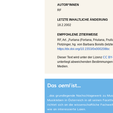
AUTOR*INNEN
RF
LETZTE INHALTLICHE ÄNDERUNG
18.2.2002
EMPFOHLENE ZITIERWEISE
RF
, Art. „Furlana (Forlana, Friulana, Frull
Flotzinger, hg. von Barbara Boisits (letz
https://dx.doi.org/10.1553/0x000208bc
Dieser Text wird unter der Lizenz
CC BY-
unterliegt abweichenden Bestimmungen; 
Medien.
Das
oeml
ist...
...das grundlegende Nachschlagewerk zu Mus
Musikleben in Österreich in all seinen Facet
richtet sich an die wissenschaftliche Fachwe
wie an interessierte Laien.