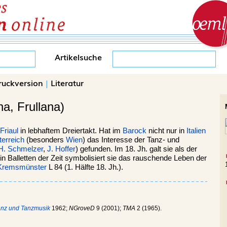
Artikelsuche
ruckversion
|
Literatur
na, Frullana)
Friaul
in lebhaftem Dreiertakt. Hat im
Barock
nicht nur in
Italien
erreich
(besonders
Wien
) das Interesse der Tanz- und
 H. Schmelzer
,
J. Hoffer
) gefunden. Im 18. Jh. galt sie als der
n Balletten der Zeit symbolisiert sie das rauschende Leben der
Kremsmünster
L 84 (1. Hälfte 18. Jh.).
anz und Tanzmusik
1962;
NGroveD
9 (2001);
TMA
2 (1965).