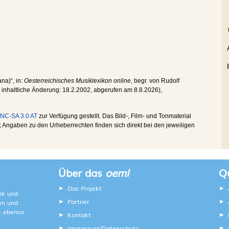
ana)“, in:
Oesterreichisches Musiklexikon online
, begr. von Rudolf
te inhaltliche Änderung:
18.2.2002
, abgerufen am
8.8.2026
),
NC-SA 3.0 AT
zur Verfügung gestellt. Das Bild-, Film- und Tonmaterial
Angaben zu den Urheberrechten finden sich direkt bei den jeweiligen
Über das
oeml
Qu
Das Projekt
ik und
Partner
ten und
lt ebenso
Kontakt
Impressum
Datenschutz
/