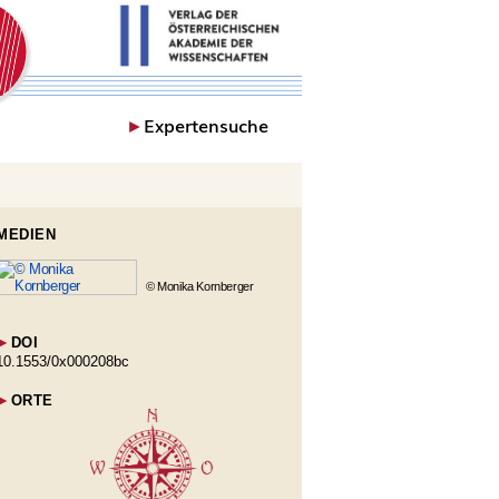
►
Expertensuche
MEDIEN
© Monika Kornberger
►
DOI
10.1553/0x000208bc
►
ORTE