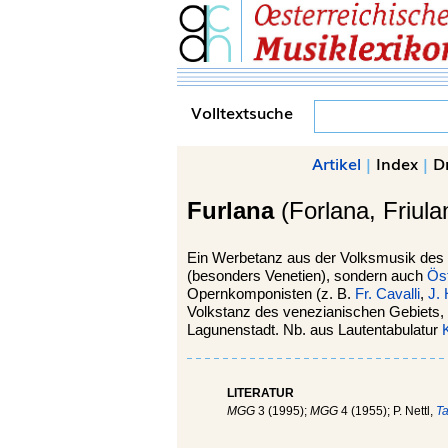
Volltextsuche
Artikel
|
Index
|
D
Furlana
(Forlana, Friula
Ein Werbetanz aus der Volksmusik des
(besonders Venetien), sondern auch
Öst
Opernkomponisten (z. B.
Fr. Cavalli
,
J.
Volkstanz des venezianischen Gebiets, i
Lagunenstadt. Nb. aus Lautentabulatur
LITERATUR
MGG
3 (1995);
MGG
4 (1955); P. Nettl,
T